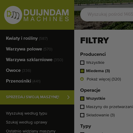
Kwiaty i rośliny
FILTRY
(587)
Warzywa polowe
(570)
Producenci
Warzywa szklarniowe
(350)
Wszystkie
Owoce
(336)
Miedema
(3)
Pokaż więcej (320)
Przenośniki
(441)
Operacje
SPRZEDAJ SWOJĄ MASZYNĘ!
Wszystkie
Maszyny do przetwarzan
Wyszukaj według typu
Składowanie
(3)
Szukaj według uprawy
Typy
Ostatnio widziany maszyny