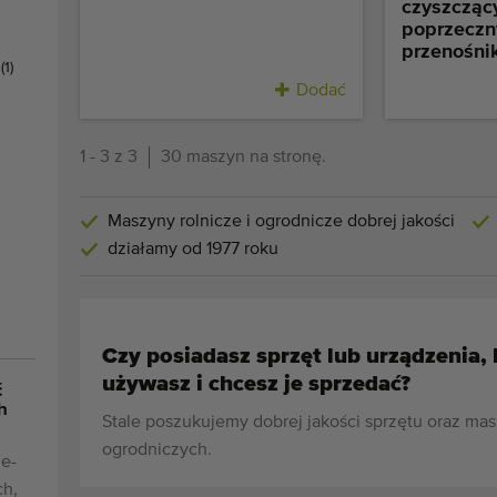
czyszczący
poprzecz
przenośn
t
(1)
Dodać
1 - 3 z 3
30 maszyn na stronę.
Maszyny rolnicze i ogrodnicze dobrej jakości
działamy od 1977 roku
Czy posiadasz sprzęt lub urządzenia, 
używasz i chcesz je sprzedać?
ć
h
Stale poszukujemy dobrej jakości sprzętu oraz mas
ogrodniczych.
e-
ch,