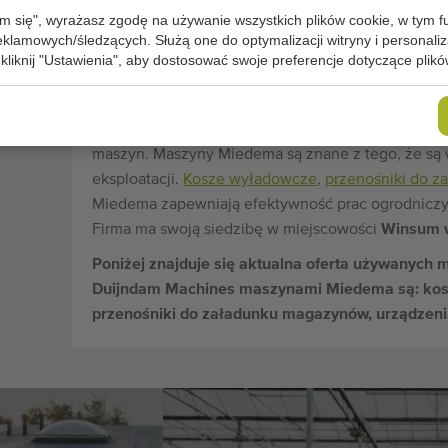
m się", wyrażasz zgodę na używanie wszystkich plików cookie, w tym f
Miedema obejmuje maszyny do sadzenia, transport
reklamowych/śledzących. Służą one do optymalizacji witryny i personaliza
ziemniaków do i z magazynów. W 2014 r. Miedema 
 kliknij "Ustawienia", aby dostosować swoje preferencje dotyczące plikó
Połączenie oferty kombajnów produkowanych prz
Grupie Dewulf-Miedema stworzyć pełną ofertę pr
Najważniejszym celem Miedema jest zyskanie poz
maszyn. Maszyny Miedema są znane z tego, że są
eksploatacji.
Kosze wyładowcze
,
przenośniki do 
Miedema zapewniają efektywność prac ogrodniczyc
Firma ma swoją siedzibę w miejscowości
Winsum w
Poniżej znajduje się aktualna oferta używanych
Duijndam Machines maszynami Miedema są: kosz
przenośniki do załadunku magazynów, urządzenia