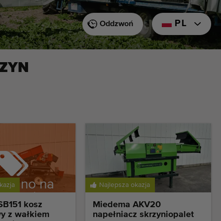
PL
Oddzwoń
ZYN
edano na
kazja
Najlepsza okazja
dstawie
B151 kosz
Miedema AKV20
zerwacji
wy z wałkiem
napełniacz skrzyniopalet