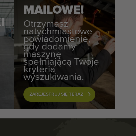
MAILOWE!
I
Otrzymasz
natychmiastowe
e
powiadomienie,
gdy dodamy
maszynę
spełniającą Twoje
kryteria
wyszukiwania.
ZAREJESTRUJ SIĘ TERAZ