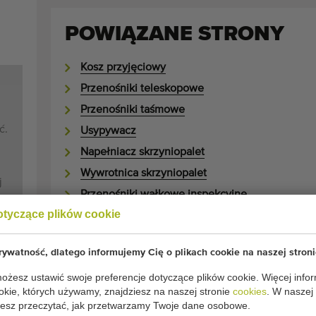
POWIĄZANE STRONY
Kosz przyjęciowy
Przenośniki teleskopowe
Przenośniki taśmowe
ć.
Usypywacz
Napełniacz skrzyniopalet
Wywrotnica skrzyniopalet
j
Przenośniki wałkowe inspekcyjne
otyczące plików cookie
Maszyny do sortowania ziemniaków
ywatność, dlatego informujemy Cię o plikach cookie na naszej stroni
O UŻYWANYCH MASZY
żesz ustawić swoje preferencje dotyczące plików cookie. Więcej infor
okie, których używamy, znajdziesz na naszej stronie
cookies
. W naszej
sz przeczytać, jak przetwarzamy Twoje dane osobowe.
Firma Miedema produkuje maszyny do uprawy ziemn