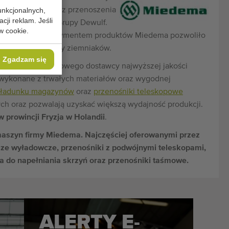
unkcjonalnych,
u, sortowania oraz przenoszenia
cji reklam. Jeśli
weszła w skład Grupy Dewulf.
w cookie.
ez Dewulf z asortymentem produktów Miedema pozwoliło
oduktów do uprawy ziemniaków.
Zgadzam się
ycji międzynarodowego dostawcy najwyższej jakości
 wykonane z trwałych materiałów oraz wygodnej
załadunku magazynów
oraz
przenośniki teleskopowe
h oraz pozwalają uzyskać większą wydajność produkcji.
 prowincji Fryzja w Holandii
.
 maszyn firmy Miedema. Najczęściej oferowanymi przez
e wyładowcze, przenośniki z podwójnymi teleskopami,
 do napełniania skrzyń oraz przenośniki taśmowe.
ALERTY E-