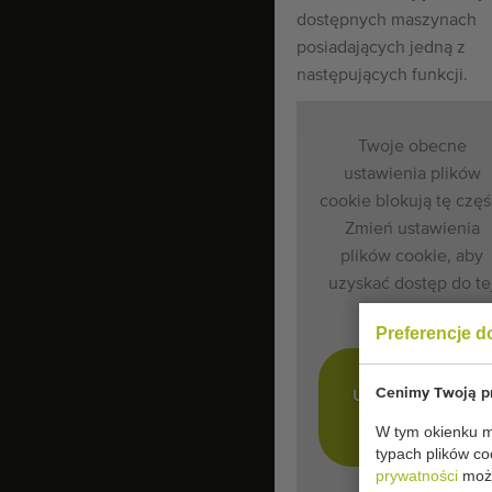
dostępnych maszynach
posiadających jedną z
następujących funkcji.
Twoje obecne
ustawienia plików
cookie blokują tę częś
Zmień ustawienia
plików cookie, aby
uzyskać dostęp do te
części.
Preferencje d
ZMIEŃ
Cenimy Twoją pr
USTAWIENIA
PLIKÓW
W tym okienku mo
COOKIE
typach plików co
prywatności
może