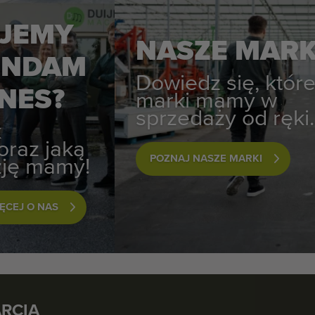
JEMY
NASZE MARK
JNDAM
Dowiedz się, któr
NES?
marki mamy w
sprzedaży od ręki.
k
oraz jaką
POZNAJ NASZE MARKI
izję mamy!
ĘCEJ O NAS
RCIA