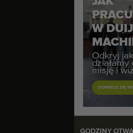
JAK
PRACU
W DUI
MACHI
Odkryj ja
działamy 
misję i w
DOWIEDZ SIĘ WI
GODZINY OTWA