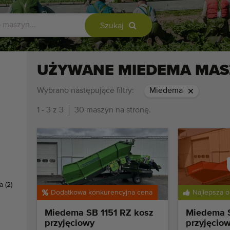
Szukaj
UŻYWANE MIEDEMA MAS
Wybrano następujące filtry:
Miedema
1 - 3 z 3
30 maszyn na stronę.
ia
(2)
Sprz
Dodatkowa konkurencyjna cena
Najlepsza o
po
Miedema SB 1151 RZ kosz
Miedema S
re
przyjęciowy
przyjęcio