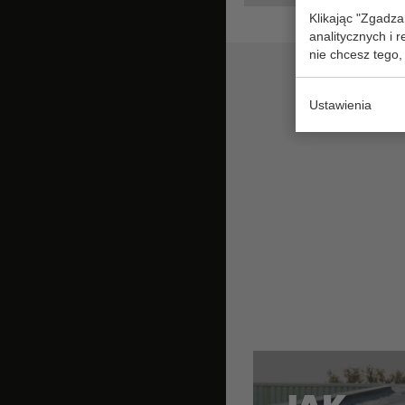
Klikając "Zgadza
analitycznych i 
nie chcesz tego,
Ustawienia