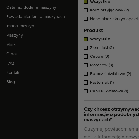
Wszystkie
Ostatnio dodane maszyny
Kosz przyjęciowy
(2)
Powiadomieniom o maszynach
Napełniacz skrzyniopale
Import maszyn
Produkt
Maszyny
Wszystkie
Marki
Ziemniaki
(3)
O nas
Cebula
(3)
FAQ
Marchew
(3)
Kontakt
Buraczki ćwikłowe
(2)
Blog
Pasternak
(1)
Cebulki kwiatowe
(1)
Czy chcesz otrzymywa
informacje o podobnyc
maszynach?
Otrzymuj powiadomienia 
mail z informacją o nowy