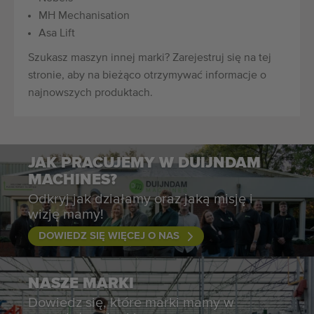
MH Mechanisation
Asa Lift
Szukasz maszyn innej marki? Zarejestruj się na tej
stronie, aby na bieżąco otrzymywać informacje o
najnowszych produktach.
JAK PRACUJEMY W DUIJNDAM
MACHINES?
Odkryj jak działamy oraz jaką misję i
wizję mamy!
DOWIEDZ SIĘ WIĘCEJ O NAS
NASZE MARKI
Dowiedz się, które marki mamy w