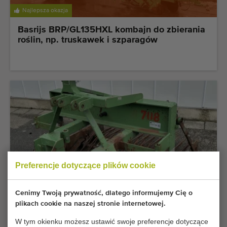
Najlepsza okazja
Basrijs BRP/GL135HXL kombajn do zbierania
roślin, np. truskawek i szparagów
Preferencje dotyczące plików cookie
Cenimy Twoją prywatność, dlatego informujemy Cię o
plikach cookie na naszej stronie internetowej.
Basrijs kopaczk wstrząsowe Model niski 135
cm
W tym okienku możesz ustawić swoje preferencje dotyczące