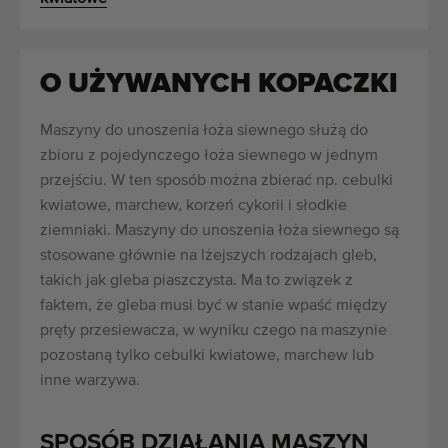
O UŻYWANYCH KOPACZKI
Maszyny do unoszenia łoża siewnego służą do
zbioru z pojedynczego łoża siewnego w jednym
przejściu. W ten sposób można zbierać np. cebulki
kwiatowe, marchew, korzeń cykorii i słodkie
ziemniaki. Maszyny do unoszenia łoża siewnego są
stosowane głównie na lżejszych rodzajach gleb,
takich jak gleba piaszczysta. Ma to związek z
faktem, że gleba musi być w stanie wpaść między
pręty przesiewacza, w wyniku czego na maszynie
pozostaną tylko cebulki kwiatowe, marchew lub
inne warzywa.
SPOSÓB DZIAŁANIA MASZYN