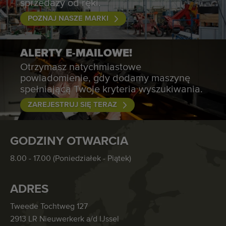
sprzedaży od ręki.
POZNAJ NASZE MARKI
ALERTY E-MAILOWE!
Otrzymasz natychmiastowe
powiadomienie, gdy dodamy maszynę
spełniającą Twoje kryteria wyszukiwania.
ZAREJESTRUJ SIĘ TERAZ
GODZINY OTWARCIA
8.00 - 17.00 (Poniedziałek - Piątek)
ADRES
Tweede Tochtweg 127
2913 LR Nieuwerkerk a/d IJssel