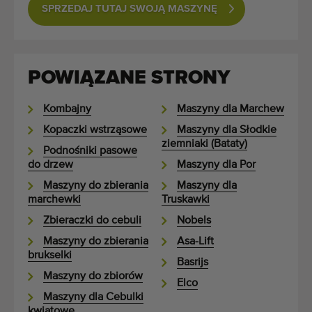
SPRZEDAJ TUTAJ SWOJĄ MASZYNĘ
POWIĄZANE STRONY
Kombajny
Maszyny dla Marchew
Kopaczki wstrząsowe
Maszyny dla Słodkie
ziemniaki (Bataty)
Podnośniki pasowe
do drzew
Maszyny dla Por
Maszyny do zbierania
Maszyny dla
marchewki
Truskawki
Zbieraczki do cebuli
Nobels
Maszyny do zbierania
Asa-Lift
brukselki
Basrijs
Maszyny do zbiorów
Elco
Maszyny dla Cebulki
kwiatowe