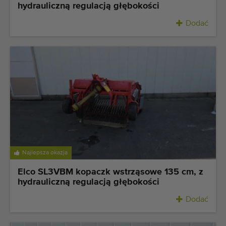
Maszyny rolnicze i ogrodnicze dobrej jakości
hydrauliczną regulacją głębokości
Wykwalifikowany personel
Dodać
Dostawa na całym świecie
działamy od 1977 roku
Najlepsza okazja
Elco SL3VBM kopaczk wstrząsowe 135 cm, z
hydrauliczną regulacją głębokości
Dodać