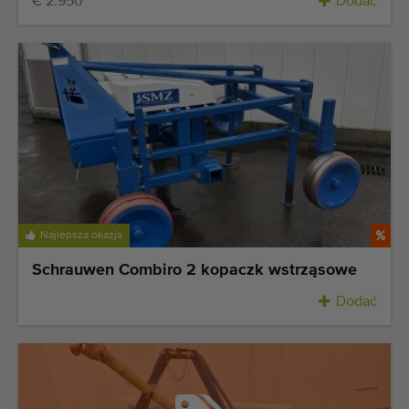
€ 2.950
Dodać
Najlepsza okazja
Schrauwen Combiro 2 kopaczk wstrząsowe
Dodać