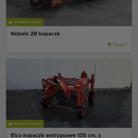
Ostatnio dodane maszyny
Powiadomieniom o maszynach
Najlepsza okazja
Nobels 2B kopaczk
Import maszyn
Dodać
Maszyny
Marki
O nas
FAQ
Kontakt
Blog
Najlepsza okazja
Elco kopaczk wstrząsowe 135 cm, z