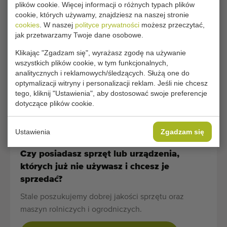
plików cookie. Więcej informacji o różnych typach plików
€ 2.600
Dodać
cookie, których używamy, znajdziesz na naszej stronie
cookies
. W naszej
polityce prywatności
możesz przeczytać,
jak przetwarzamy Twoje dane osobowe.
1 - 11 z 11
Klikając "Zgadzam się", wyrażasz zgodę na używanie
wszystkich plików cookie, w tym funkcjonalnych,
Maszyny rolnicze i ogrodnicze dobrej jakości
analitycznych i reklamowych/śledzących. Służą one do
Wykwalifikowany personel
optymalizacji witryny i personalizacji reklam. Jeśli nie chcesz
Dostawa na całym świecie
tego, kliknij "Ustawienia", aby dostosować swoje preferencje
dotyczące plików cookie.
działamy od 1977 roku
Ustawienia
Zgadzam się
Czy posiadasz sprzęt lub urządzenia,
których już nie używasz i chcesz je
sprzedać?
Stale poszukujemy dobrej jakości sprzętu oraz
maszyn rolniczych i ogrodniczych.