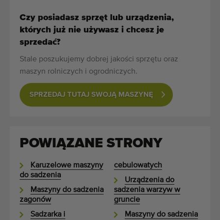
Maszyny rolnicze i ogrodnicze dobrej jakości
Czy posiadasz sprzęt lub urządzenia,
Wykwalifikowany personel
których już nie używasz i chcesz je
Dostawa na całym świecie
sprzedać?
działamy od 1977 roku
Stale poszukujemy dobrej jakości sprzętu oraz
maszyn rolniczych i ogrodniczych.
SPRZEDAJ TUTAJ SWOJĄ MASZYNĘ
POWIĄZANE STRONY
Karuzelowe maszyny
cebulowatych
do sadzenia
Urządzenia do
Maszyny do sadzenia
sadzenia warzyw w
zagonów
gruncie
Sadzarka i
Maszyny do sadzenia