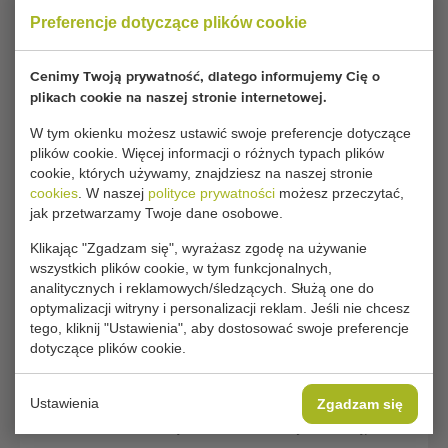
Preferencje dotyczące plików cookie
także urządzeń do szkółek drzew i roślin
ozdobnych. Maszyny firmy Lauwers są znane z tego,
że zapewniają doskonałe wyniki pracy, a
Cenimy Twoją prywatność, dlatego informujemy Cię o
jednocześnie ograniczają wymagania w zakresie
plikach cookie na naszej stronie internetowej.
nakładów pracy i robocizny. Asortyment maszyn
W tym okienku możesz ustawić swoje preferencje dotyczące
Lauwers obejmuje maszyny do sadzenia, pielenia
plików cookie. Więcej informacji o różnych typach plików
cookie, których używamy, znajdziesz na naszej stronie
oraz kombajny.
cookies
. W naszej
polityce prywatności
możesz przeczytać,
jak przetwarzamy Twoje dane osobowe.
Maszyny do sadzenia Lauwers
Klikając "Zgadzam się", wyrażasz zgodę na używanie
Maszyny do sadzenia firmy Lauwers są często
wszystkich plików cookie, w tym funkcjonalnych,
stosowane do sadzenia warzyw (np. kalafiora,
analitycznych i reklamowych/śledzących. Służą one do
brukselki i selera naciowego) w formie sadzonek lub
optymalizacji witryny i personalizacji reklam. Jeśli nie chcesz
tego, kliknij "Ustawienia", aby dostosować swoje preferencje
kostek ziemnych. Ta maszyna do sadzenia cieszy się
dotyczące plików cookie.
dużą popularnością wśród warzywników dzięki
swojej wyjątkowej precyzji: sadzarka wysokiej
Ustawienia
prędkości HSP firmy Lauwers może sadzić 80
Zgadzam się
sadzonek na minutę w idealnie równych odstępach.