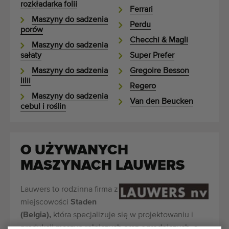
rozkładarka folii
Ferrari
Maszyny do sadzenia
Perdu
porów
Checchi & Magli
Maszyny do sadzenia
sałaty
Super Prefer
Maszyny do sadzenia
Gregoire Besson
lilii
Regero
Maszyny do sadzenia
Van den Beucken
cebul i roślin
O UŻYWANYCH
MASZYNACH LAUWERS
Lauwers to rodzinna firma z
miejscowości
Staden
(Belgia),
która specjalizuje się w projektowaniu i
produkcji maszyn rolniczych oraz ogrodniczych, a