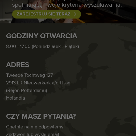
spełniającą Twoje kryteria wyszukiwania.
ZAREJESTRUJ SIĘ TERAZ
GODZINY OTWARCIA
8.00 - 17.00 (Poniedziałek - Piątek)
ADRES
Tweede Tochtweg 127
2913 LR Nieuwerkerk a/d IJssel
(Rejon Rotterdamu)
Holandia
CZY MASZ PYTANIA?
Chętnie na nie odpowiemy!
Zadzwoń lub wyślij email