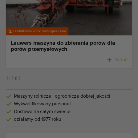
Ostatnio dodane maszyny
Powiadomieniom o maszynach
Dodatkowa konkurencyjna cena
Import maszyn
Lauwers maszyna do zbierania porów dla
porów przemysłowych
Maszyny
Dodać
Marki
O nas
1 - 1 z 1
FAQ
Maszyny rolnicze i ogrodnicze dobrej jakości
Wykwalifikowany personel
Kontakt
Dostawa na całym świecie
działamy od 1977 roku
Blog