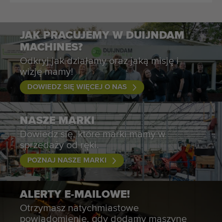
JAK PRACUJEMY W DUIJNDAM
MACHINES?
Odkryj jak działamy oraz jaką misję i
wizję mamy!
DOWIEDZ SIĘ WIĘCEJ O NAS
NASZE MARKI
Dowiedz się, które marki mamy w
sprzedaży od ręki.
POZNAJ NASZE MARKI
ALERTY E-MAILOWE!
Otrzymasz natychmiastowe
powiadomienie, gdy dodamy maszynę