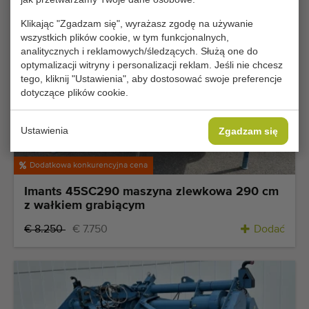
Klikając "Zgadzam się", wyrażasz zgodę na używanie
wszystkich plików cookie, w tym funkcjonalnych,
analitycznych i reklamowych/śledzących. Służą one do
optymalizacji witryny i personalizacji reklam. Jeśli nie chcesz
tego, kliknij "Ustawienia", aby dostosować swoje preferencje
dotyczące plików cookie.
Ustawienia
Zgadzam się
Dodatkowa konkurencyjna cena
Imants 45SC290 maszyna zlewkowa 290 cm
z wałkiem grabiącym
€ 8.250
€ 7.750
Dodać