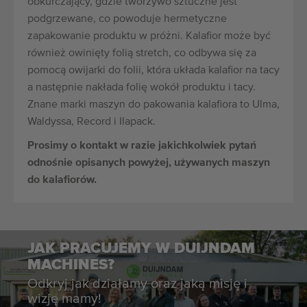
obkurczający, gdzie tworzywo sztuczne jest
podgrzewane, co powoduje hermetyczne
zapakowanie produktu w próżni. Kalafior może być
również owinięty folią stretch, co odbywa się za
pomocą owijarki do folii, która układa kalafior na tacy
a następnie nakłada folię wokół produktu i tacy.
Znane marki maszyn do pakowania kalafiora to Ulma,
Waldyssa, Record i Ilapack.
Prosimy o kontakt w razie jakichkolwiek pytań
odnośnie opisanych powyżej, używanych maszyn
do kalafiorów.
JAK PRACUJEMY W DUIJNDAM
MACHINES?
Odkryj jak działamy oraz jaką misję i
wizję mamy!