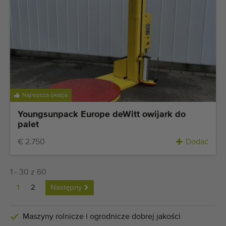
Najlepsza okazja
Youngsunpack Europe deWitt owijark do
palet
€ 2.750
Dodać
1 - 30 z 60
1
2
Następny
Maszyny rolnicze i ogrodnicze dobrej jakości