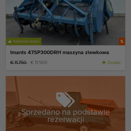
Najlepsza okazja
Imants 47SP300DRH maszyna zlewkowa
€ 11.750
€ 11.500
Dodać
Sprzedano na podstawie
rezerwacji