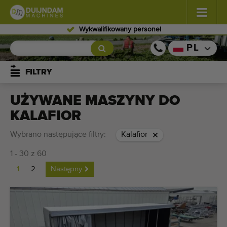
Wykwalifikowany personel
Kwiaty i rośliny
(586)
PL
Warzywa polowe
(570)
FILTRY
Warzywa szklarniowe
(349)
UŻYWANE MASZYNY DO
KALAFIOR
Owoce
(335)
Wybrano następujące filtry:
Kalafior
Przenośniki
(443)
1 - 30 z 60
Sprzedaj swoją maszynę!
1
2
Następny
Wyszukaj według typu
Ostatnio widziany maszyny