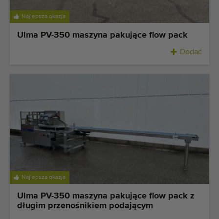
Maszyny rolnicze i ogrodnicze dobrej jakości
Najlepsza okazja
Wykwalifikowany personel
Ulma PV-350 maszyna pakujące flow pack
Dostawa na całym świecie
Dodać
działamy od 1977 roku
Najlepsza okazja
Ulma PV-350 maszyna pakujące flow pack z
długim przenośnikiem podającym