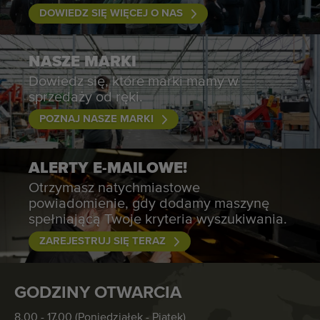
DOWIEDZ SIĘ WIĘCEJ O NAS
NASZE MARKI
Dowiedz się, które marki mamy w
sprzedaży od ręki.
POZNAJ NASZE MARKI
ALERTY E-MAILOWE!
Otrzymasz natychmiastowe
powiadomienie, gdy dodamy maszynę
spełniającą Twoje kryteria wyszukiwania.
ZAREJESTRUJ SIĘ TERAZ
GODZINY OTWARCIA
8.00 - 17.00 (Poniedziałek - Piątek)