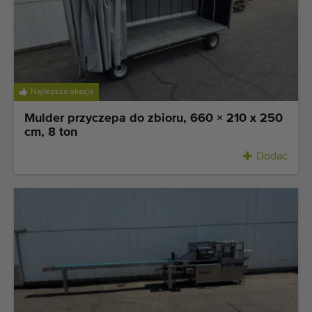
Ostatnio dodane maszyny
Powiadomieniom o maszynach
Import maszyn
Najlepsza okazja
Maszyny
Mulder przyczepa do zbioru, 660 × 210 x 250
cm, 8 ton
Marki
Dodać
O nas
FAQ
Kontakt
Blog