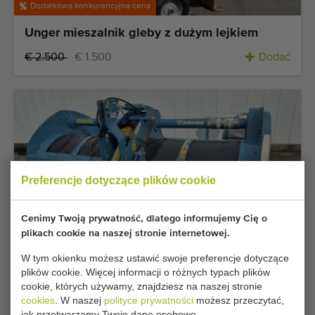
Dodatkowa konkurencyjna cena
Unger mieszalnik gleby z dużym lejkiem
€ 2.500
€ 1.500
Dodać
Preferencje dotyczące plików cookie
Cenimy Twoją prywatność, dlatego informujemy Cię o
plikach cookie na naszej stronie internetowej.
Najlepsza okazja
W tym okienku możesz ustawić swoje preferencje dotyczące
Imants 37SX 300 DKH maszyna zlewkowa
plików cookie. Więcej informacji o różnych typach plików
300 cm z wałem grabiącym
cookie, których używamy, znajdziesz na naszej stronie
cookies
. W naszej
polityce prywatności
możesz przeczytać,
€ 11.750
€ 11.500
Dodać
jak przetwarzamy Twoje dane osobowe.