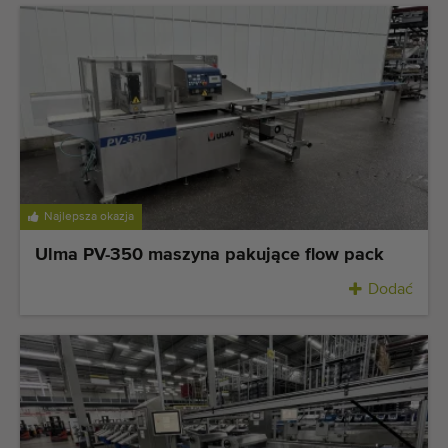
Najlepsza okazja
Ulma PV-350 maszyna pakujące flow pack
Dodać