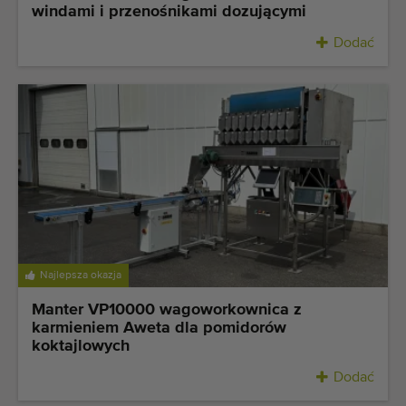
windami i przenośnikami dozującymi
Dodać
Najlepsza okazja
Manter VP10000 wagoworkownica z
karmieniem Aweta dla pomidorów
koktajlowych
Dodać