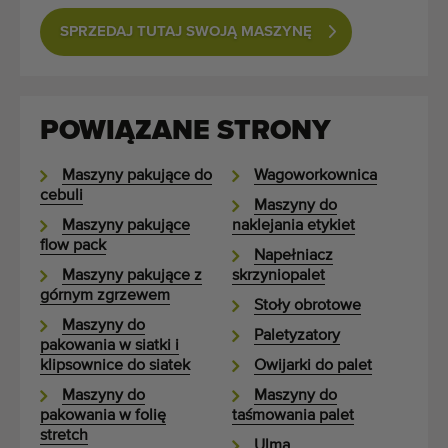
SPRZEDAJ TUTAJ SWOJĄ MASZYNĘ
POWIĄZANE STRONY
Maszyny pakujące do
Wagoworkownica
cebuli
Maszyny do
Maszyny pakujące
naklejania etykiet
flow pack
Napełniacz
Maszyny pakujące z
skrzyniopalet
górnym zgrzewem
Stoły obrotowe
Maszyny do
Paletyzatory
pakowania w siatki i
klipsownice do siatek
Owijarki do palet
Maszyny do
Maszyny do
pakowania w folię
taśmowania palet
stretch
Ulma