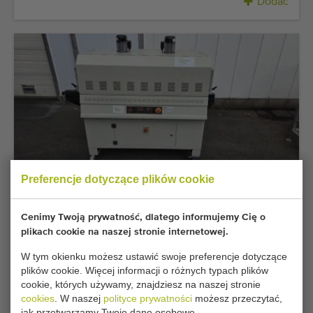
Dodać
Preferencje dotyczące plików cookie
Najlepsza okazja
Minipack Tunnel 50 Twin tunel obkurczający
Cenimy Twoją prywatność, dlatego informujemy Cię o
Dodać
plikach cookie na naszej stronie internetowej.
W tym okienku możesz ustawić swoje preferencje dotyczące
plików cookie. Więcej informacji o różnych typach plików
cookie, których używamy, znajdziesz na naszej stronie
cookies
. W naszej
polityce prywatności
możesz przeczytać,
jak przetwarzamy Twoje dane osobowe.