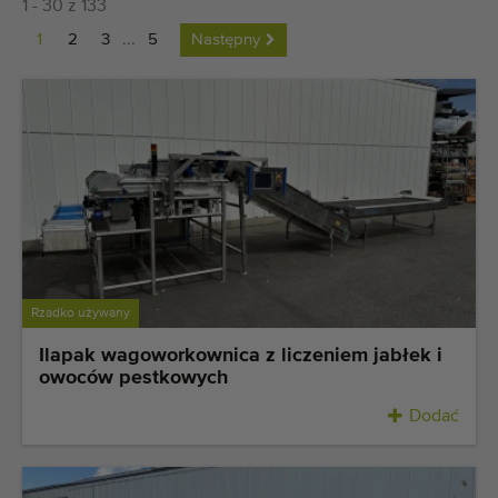
1 - 30 z 133
Ostatnio dodane maszyny
1
2
3
...
5
Następny
Powiadomieniom o maszynach
Import maszyn
Maszyny
Marki
O nas
Rzadko używany
FAQ
Ilapak wagoworkownica z liczeniem jabłek i
owoców pestkowych
Kontakt
Dodać
Blog