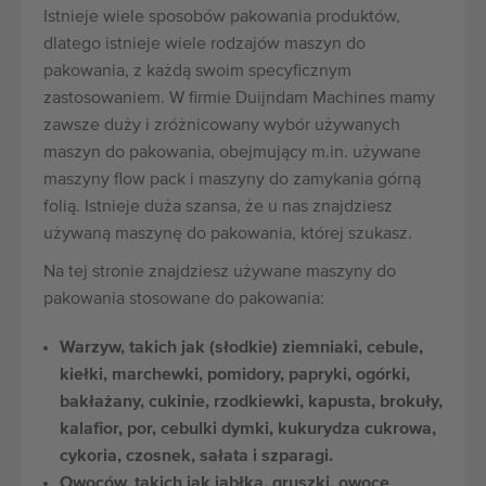
Istnieje wiele sposobów pakowania produktów,
dlatego istnieje wiele rodzajów maszyn do
pakowania, z każdą swoim specyficznym
zastosowaniem. W firmie Duijndam Machines mamy
zawsze duży i zróżnicowany wybór używanych
maszyn do pakowania, obejmujący m.in. używane
maszyny flow pack i maszyny do zamykania górną
folią. Istnieje duża szansa, że u nas znajdziesz
używaną maszynę do pakowania, której szukasz.
Na tej stronie znajdziesz używane maszyny do
pakowania stosowane do pakowania:
Warzyw, takich jak (słodkie) ziemniaki, cebule,
kiełki, marchewki, pomidory, papryki, ogórki,
bakłażany, cukinie, rzodkiewki, kapusta, brokuły,
kalafior, por, cebulki dymki, kukurydza cukrowa,
cykoria, czosnek, sałata i szparagi.
Owoców, takich jak jabłka, gruszki, owoce