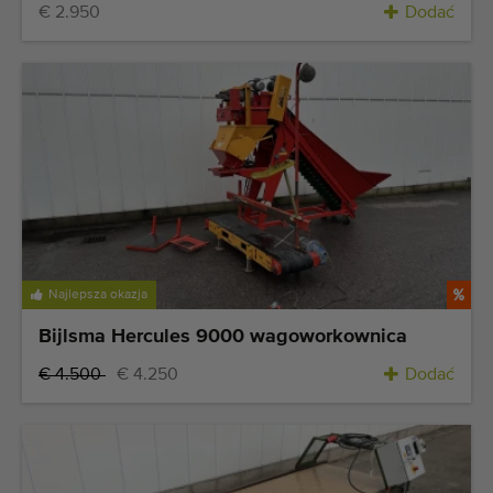
€ 2.950
Dodać
Najlepsza okazja
Bijlsma Hercules 9000 wagoworkownica
€ 4.500
€ 4.250
Dodać