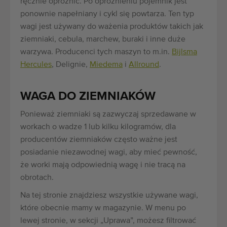
ręcznie opróżnić. Po opróżnieniu pojemnik jest
ponownie napełniany i cykl się powtarza. Ten typ
wagi jest używany do ważenia produktów takich jak
ziemniaki, cebula, marchew, buraki i inne duże
warzywa. Producenci tych maszyn to m.in.
Bijlsma
Hercules
, Delignie,
Miedema
i
Allround
.
WAGA DO ZIEMNIAKÓW
Ponieważ ziemniaki są zazwyczaj sprzedawane w
workach o wadze 1 lub kilku kilogramów, dla
producentów ziemniaków często ważne jest
posiadanie niezawodnej wagi, aby mieć pewność,
że worki mają odpowiednią wagę i nie tracą na
obrotach.
Na tej stronie znajdziesz wszystkie używane wagi,
które obecnie mamy w magazynie. W menu po
lewej stronie, w sekcji „Uprawa”, możesz filtrować