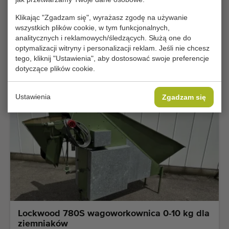
Klikając "Zgadzam się", wyrażasz zgodę na używanie
Najlepsza okazja
wszystkich plików cookie, w tym funkcjonalnych,
analitycznych i reklamowych/śledzących. Służą one do
Delignie wagoworkownica
optymalizacji witryny i personalizacji reklam. Jeśli nie chcesz
tego, kliknij "Ustawienia", aby dostosować swoje preferencje
€ 3.500
Dodać
dotyczące plików cookie.
Ustawienia
Zgadzam się
Lockwood 780S wagoworkownica 0-10 kg dla
ziemniaków