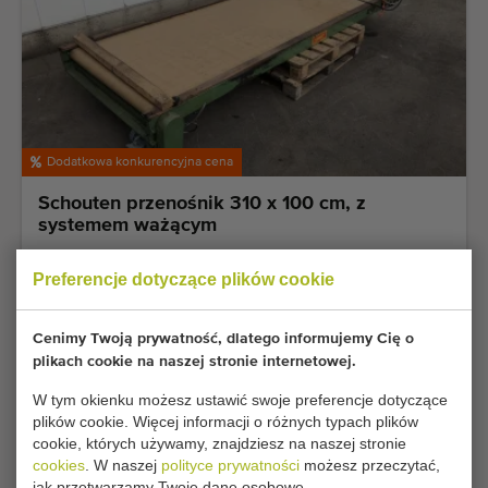
Dodatkowa konkurencyjna cena
Schouten przenośnik 310 x 100 cm, z
systemem ważącym
€ 3.250
€ 2.750
Dodać
Preferencje dotyczące plików cookie
Cenimy Twoją prywatność, dlatego informujemy Cię o
plikach cookie na naszej stronie internetowej.
W tym okienku możesz ustawić swoje preferencje dotyczące
plików cookie. Więcej informacji o różnych typach plików
cookie, których używamy, znajdziesz na naszej stronie
cookies
. W naszej
polityce prywatności
możesz przeczytać,
jak przetwarzamy Twoje dane osobowe.