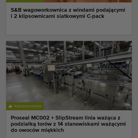
S&B wagoworkownica z windami podającymi
i 2 klipsownicami siatkowymi C-pack
Najlepsza okazja
Proseal MC002 + SlipStream linia ważąca z
podziałką torów z 14 stanowiskami ważącymi
do owoców miękkich