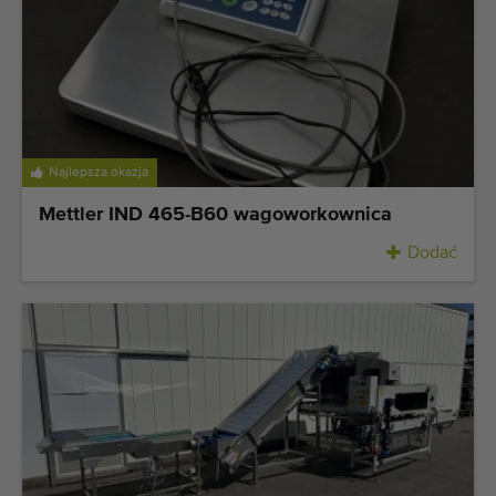
Najlepsza okazja
Mettler IND 465-B60 wagoworkownica
Dodać