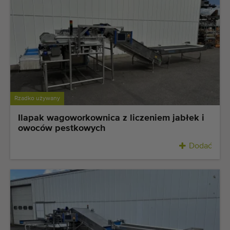
Ostatnio dodane maszyny
Powiadomieniom o maszynach
Import maszyn
Maszyny
Rzadko używany
Marki
Ilapak wagoworkownica z liczeniem jabłek i
owoców pestkowych
O nas
Dodać
FAQ
Kontakt
Blog