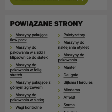
POWIĄZANE STRONY
Maszyny pakujące
Paletyzatory
flow pack
Maszyny do
Maszyny do
naklejania etykiet
pakowania w siatki i
Maszyny do
klipsownice do siatek
pakowania
Maszyny do
Manter
pakowania w folię
stretch
Delignie
Maszyny pakujące z
Bijlsma Hercules
górnym zgrzewem
Miedema
Maszyny do
Affeldt
pakowania w siatkę
Sorma
Wagi kontrolne