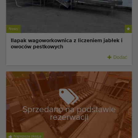
Maszyny rolnicze i ogrodnicze dobrej jakości
Wykwalifikowany personel
Dostawa na całym świecie
Nowy
działamy od 1977 roku
Ilapak wagoworkownica z liczeniem jabłek i
owoców pestkowych
Dodać
Sprzedano na podstawie
rezerwacji
Najlepsza okazja