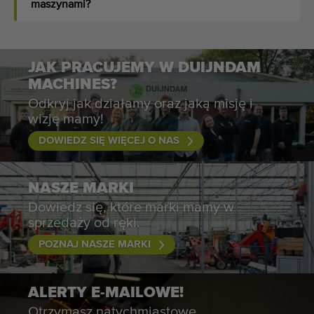
maszynami?
JAK PRACUJEMY W DUIJNDAM
MACHINES?
Odkryj jak działamy oraz jaką misję i
wizję mamy!
DOWIEDZ SIĘ WIĘCEJ O NAS
NASZE MARKI
Dowiedz się, które marki mamy w
sprzedaży od ręki.
POZNAJ NASZE MARKI
ALERTY E-MAILOWE!
Otrzymasz natychmiastowe