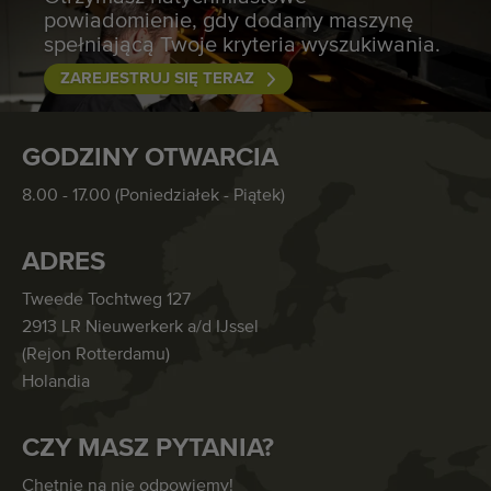
powiadomienie, gdy dodamy maszynę
spełniającą Twoje kryteria wyszukiwania.
ZAREJESTRUJ SIĘ TERAZ
GODZINY OTWARCIA
8.00 - 17.00 (Poniedziałek - Piątek)
ADRES
Tweede Tochtweg 127
2913 LR Nieuwerkerk a/d IJssel
(Rejon Rotterdamu)
Holandia
CZY MASZ PYTANIA?
Chętnie na nie odpowiemy!