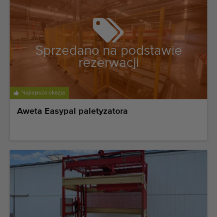
Ostatnio dodane maszyny
Powiadomieniom o maszynach
Sprzedano na podstawie
Import maszyn
rezerwacji
Maszyny
Najlepsza okazja
Marki
Aweta Easypal paletyzatora
O nas
FAQ
Kontakt
Blog