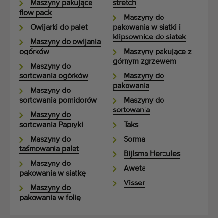
Maszyny pakujące
stretch
flow pack
Maszyny do
Owijarki do palet
pakowania w siatki i
klipsownice do siatek
Maszyny do owijania
ogórków
Maszyny pakujące z
górnym zgrzewem
Maszyny do
sortowania ogórków
Maszyny do
pakowania
Maszyny do
sortowania pomidorów
Maszyny do
sortowania
Maszyny do
sortowania Papryki
Taks
Maszyny do
Sorma
taśmowania palet
Bijlsma Hercules
Maszyny do
Aweta
pakowania w siatkę
Visser
Maszyny do
pakowania w folię