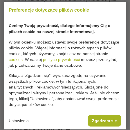
ograniczone, co zmniejsza obciążenie fizyczne
Preferencje dotyczące plików cookie
pracowników. Maszyny paletyzujące są często
stosowane na końcu linii sortowania lub pakowania.
Cenimy Twoją prywatność, dlatego informujemy Cię o
W ogrodnictwie, na przykład, używa się ich do
plikach cookie na naszej stronie internetowej.
układania kartonów i skrzynek z produktami takimi
W tym okienku możesz ustawić swoje preferencje dotyczące
jak pomidory, papryka i ogórki. W rolnictwie
plików cookie. Więcej informacji o różnych typach plików
paletyzatory są często stosowane do worków z
cookie, których używamy, znajdziesz na naszej stronie
ziemniakami (sadzonymi), cebulą i marchewką.
cookies
. W naszej
polityce prywatności
możesz przeczytać,
jak przetwarzamy Twoje dane osobowe.
Szukasz maszyny paletyzującej? Używana
paletyzator może być rozwiązaniem! Na tej stronie
Klikając "Zgadzam się", wyrażasz zgodę na używanie
wszystkich plików cookie, w tym funkcjonalnych,
znajdziesz wszystkie maszyny paletyzujące, które
analitycznych i reklamowych/śledzących. Służą one do
mamy obecnie na stanie. Jeśli masz pytania
optymalizacji witryny i personalizacji reklam. Jeśli nie chcesz
dotyczące którejkolwiek z naszych używanych
tego, kliknij "Ustawienia", aby dostosować swoje preferencje
paletyzatorów, skontaktuj się z nami!
dotyczące plików cookie.
Ustawienia
Zgadzam się
KUPNO UŻYWANYCH MASZYN