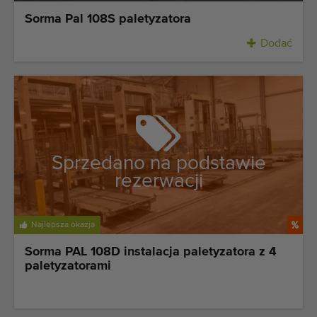
Sorma Pal 108S paletyzatora
Dodać
Sprzedano na podstawie
rezerwacji
Najlepsza okazja
Sorma PAL 108D instalacja paletyzatora z 4
paletyzatorami