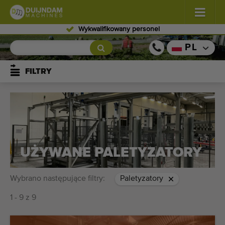
Wykwalifikowany personel
Kwiaty i rośliny
(584)
PL
Warzywa polowe
(570)
FILTRY
Warzywa szklarniowe
(347)
Owoce
(333)
Przenośniki
(443)
UŻYWANE PALETYZATORY
Sprzedaj swoją maszynę!
Wybrano następujące filtry:
Paletyzatory
Wyszukaj według typu
1 - 9 z 9
Ostatnio widziany maszyny