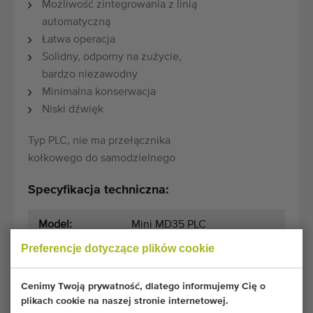
Możliwość zintegrowania z linią
automatyczną
Łatwa operacja
Solidny, odporny na zużycie,
bardzo niezawodny
Minimalna konserwacja
Niski dźwięk
Typ PLC, nie ma przełącznika
kołkowego do samodzielnego
Specyfikacja techniczna:
Model:
Mini MD35 PLC
Preferencje dotyczące plików cookie
Warunki ogólne
Proces zakupu
Cenimy Twoją prywatność, dlatego informujemy Cię o
plikach cookie na naszej stronie internetowej.