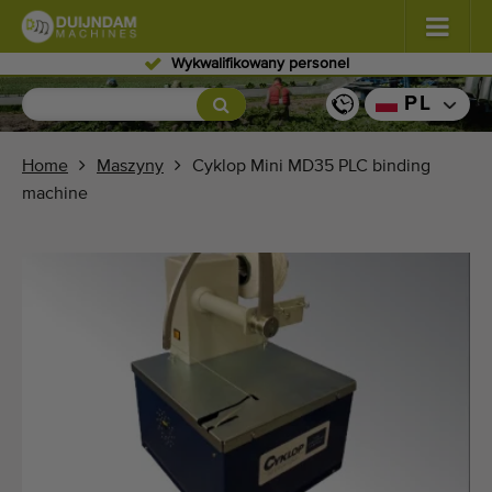
Wykwalifikowany personel
Kwiaty i rośliny
(576)
PL
Warzywa polowe
(567)
Home
Maszyny
Cyklop Mini MD35 PLC binding
machine
Warzywa szklarniowe
(347)
Owoce
(333)
Przenośniki
(438)
Sprzedaj swoją maszynę!
Wyszukaj według typu
Ostatnio widziany maszyny