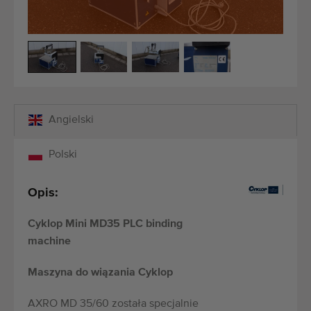
Maszyny rolnicze i ogrodnicze dobrej jakości
Wykwalifikowany personel
Dostawa na całym świecie
działamy od 1977 roku
Angielski
Polski
Opis:
Cyklop Mini MD35 PLC binding
machine
Maszyna do wiązania Cyklop
AXRO MD 35/60 została specjalnie