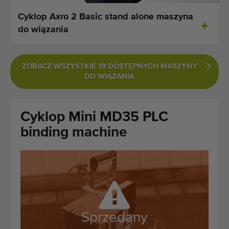
Ostatnio dodane maszyny
Cyklop Axro 2 Basic stand alone maszyna
do wiązania
Powiadomieniom o maszynach
Import maszyn
ZOBACZ WSZYSTKIE 19 DOSTĘPNYCH MASZYNY
DO WIĄZANIA
Maszyny
Marki
Cyklop Mini MD35 PLC
binding machine
O nas
FAQ
Kontakt
Blog
Sprzedany