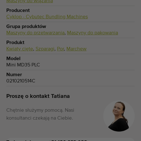
Maszyny do wiązania
Producent
Cyklop - Cybutec Bundling Machines
Grupa produktów
Maszyny do przetwarzania
,
Maszyny do pakowania
Produkt
Kwiaty cięte
,
Szparagi
,
Por
,
Marchew
Model
Mini MD35 PLC
Numer
0210210514C
Proszę o kontakt Tatiana
Chętnie służymy pomocą. Nasi
konsultanci czekają na Ciebie.