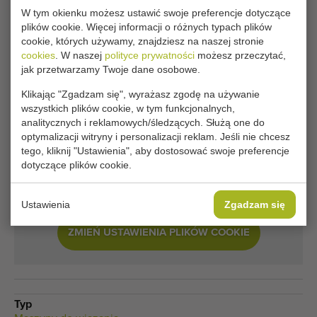
W tym okienku możesz ustawić swoje preferencje dotyczące
Niestety ten Cyklop Mini MD35 PLC binding
plików cookie. Więcej informacji o różnych typach plików
cookie, których używamy, znajdziesz na naszej stronie
machine został już sprzedany.
cookies
. W naszej
polityce prywatności
możesz przeczytać,
jak przetwarzamy Twoje dane osobowe.
Chcesz być na bieżąco informowany o dostępności
porównywalnych Maszyny do wiązania? Wpisz tutaj swoje
Klikając "Zgadzam się", wyrażasz zgodę na używanie
wszystkich plików cookie, w tym funkcjonalnych,
dane.
analitycznych i reklamowych/śledzących. Służą one do
optymalizacji witryny i personalizacji reklam. Jeśli nie chcesz
tego, kliknij "Ustawienia", aby dostosować swoje preferencje
Twoje obecne ustawienia plików cookie blokują tę
dotyczące plików cookie.
część. Zmień ustawienia plików cookie, aby uzyskać
dostęp do tej części.
Ustawienia
Zgadzam się
ZMIEŃ USTAWIENIA PLIKÓW COOKIE
Typ