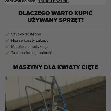
Zadzwoń do nas:
+31 180 632 088
DLACZEGO WARTO KUPIĆ
UŻYWANY SPRZĘT?
Szybko dostępne
Niższe koszty zakupu
Mniejsza amortyzacja
Ta sama funkcjonalność
MASZYNY DLA
KWIATY CIĘTE