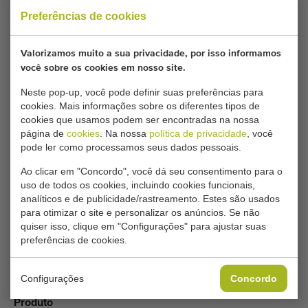
Gostaria de ser informado quando um Transportadores
Preferências de cookies
planos comparável estiver disponível? Preencha aqui os
seus dados.
Valorizamos muito a sua privacidade, por isso informamos
você sobre os cookies em nosso site.
As suas configurações atuais de cookies bloqueiam
Neste pop-up, você pode definir suas preferências para
cookies. Mais informações sobre os diferentes tipos de
este conteúdo. Ajuste as suas configurações de
cookies que usamos podem ser encontradas na nossa
cookies para acessar este conteúdo.
página de
cookies
. Na nossa
política de privacidade
, você
pode ler como processamos seus dados pessoais.
ALTERAR DEFINIÇÕES DE COOKIES
Ao clicar em "Concordo", você dá seu consentimento para o
uso de todos os cookies, incluindo cookies funcionais,
analíticos e de publicidade/rastreamento. Estes são usados
para otimizar o site e personalizar os anúncios. Se não
quiser isso, clique em "Configurações" para ajustar suas
Tipo
preferências de cookies.
Transportadores planos
Marca
Configurações
Concordo
Grisnich
Produto