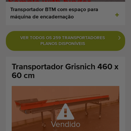
Últimas máquinas adicionadas
Transportador BTM com espaço para
máquina de encadernação
Alerta de Máquinas
Importe uma máquina
VER TODOS OS 259 TRANSPORTADORES
PLANOS DISPONÍVEIS
Maquinaria
Marcas
Transportador Grisnich 460 x
60 cm
Sobre nós
FAQ
Contacto
Blog
Vendido