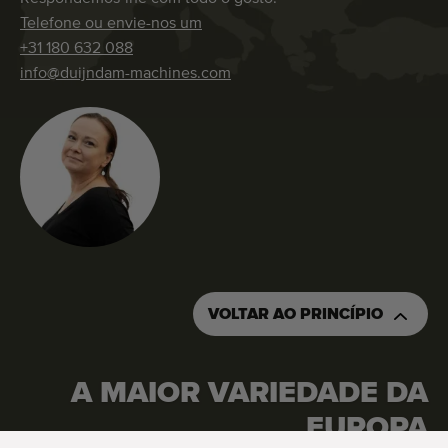
Telefone ou envie-nos um
+31 180 632 088
info@duijndam-machines.com
VOLTAR AO PRINCÍPIO
A MAIOR VARIEDADE DA
PEÇA UM ORÇAMENTO
ENCOMENDE ESTA MÁQUINA
EUROPA