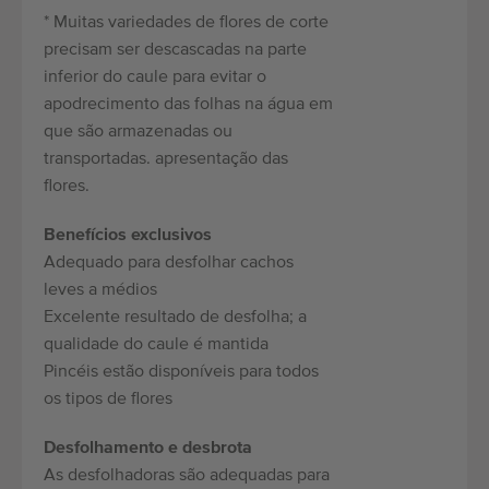
Equipamento de qualidade
* Muitas variedades de flores de corte
Pessoal qualificado
precisam ser descascadas na parte
inferior do caule para evitar o
Entregas em todo o mundo
apodrecimento das folhas na água em
Desde 1977
que são armazenadas ou
transportadas. apresentação das
flores.
Benefícios exclusivos
Adequado para desfolhar cachos
leves a médios
Excelente resultado de desfolha; a
qualidade do caule é mantida
Pincéis estão disponíveis para todos
os tipos de flores
Desfolhamento e desbrota
As desfolhadoras são adequadas para