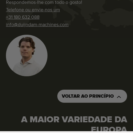
Respondemos-lhe com todo o gosto!
Telefone ou envie-nos um
+31 180 632 088
info@duijndam-machines.com
VOLTAR AO PRINCÍPIO
A MAIOR VARIEDADE DA
PEÇA UM ORÇAMENTO
ENCOMENDE ESTA MÁQUINA
EUROPA