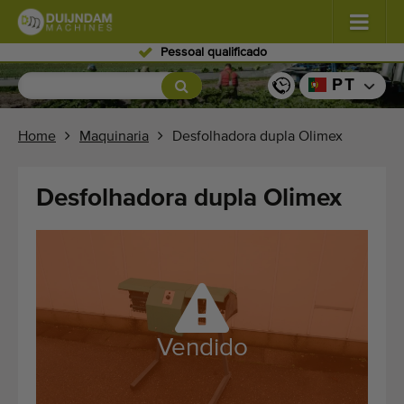
Pessoal qualificado
Flores e plantas
(587)
PT
Vegetais de campo aberto
(570)
Home
Maquinaria
Desfolhadora dupla Olimex
Vegetais de estufa
(350)
Desfolhadora dupla Olimex
Frutos
(336)
Transportadores
(441)
Venda a sua máquina!
Pesquisa por tipo
Vendido
Últimas máquinas visualizadas