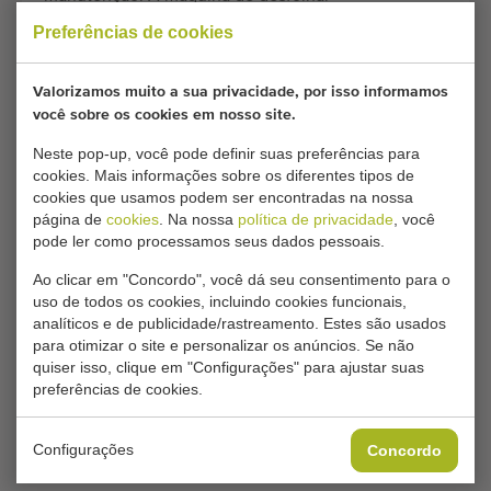
pode ser usada em uma mesa de
Preferências de cookies
trabalho
Valorizamos muito a sua privacidade, por isso informamos
Especificações técnicas:
você sobre os cookies em nosso site.
Neste pop-up, você pode definir suas preferências para
Modelo:
Dom/C
cookies. Mais informações sobre os diferentes tipos de
cookies que usamos podem ser encontradas na nossa
página de
cookies
. Na nossa
política de privacidade
, você
Condições gerais
Processo de compra
pode ler como processamos seus dados pessoais.
Ao clicar em "Concordo", você dá seu consentimento para o
uso de todos os cookies, incluindo cookies funcionais,
analíticos e de publicidade/rastreamento. Estes são usados
Infelizmente, este Desfolhadora dupla Olimex já
para otimizar o site e personalizar os anúncios. Se não
foi vendido.
quiser isso, clique em "Configurações" para ajustar suas
preferências de cookies.
Gostaria de ser informado quando um Máquinas de
desfolhamento comparável estiver disponível? Preencha
Configurações
Concordo
aqui os seus dados.