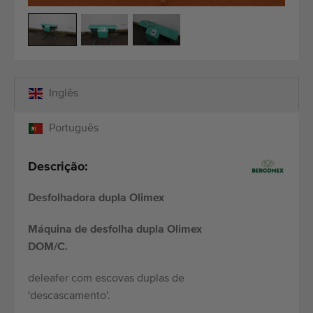
Últimas máquinas adicionadas
Alerta de Máquinas
Importe uma máquina
Inglês
Maquinaria
Português
Marcas
Descrição:
Sobre nós
Desfolhadora dupla Olimex
FAQ
Máquina de desfolha dupla Olimex
Contacto
DOM/C.
Blog
deleafer com escovas duplas de
'descascamento'.