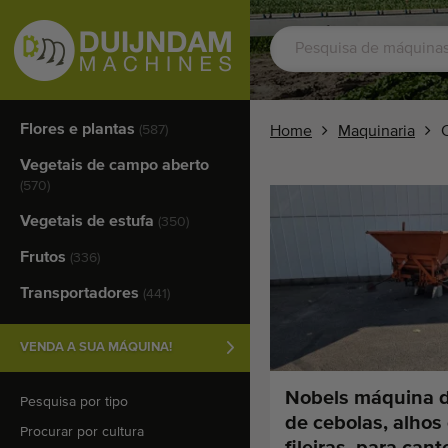
Flores e plantas
(587)
Home
Maquinaria
Vegetais de campo aberto
(570)
Vegetais de estufa
(350)
Frutos
(336)
Transportadores
(441)
VENDA A SUA MÁQUINA!
Nobels máquina d
Pesquisa por tipo
de cebolas, alhos
Procurar por cultura
fileiras, para can