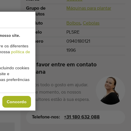
Grupo de
Máquinas para plantar
produtos
Produto
Bolbos
,
Cebolas
Modelo
PL5RE
nosso site.
Número
0940180121
e os diferentes
Ano
1996
 nossa
política de
Por favor entre em contato
ncluindo cookies
Tatiana
site e
uas preferências
Temos todo o gosto em ajudar.
Neste momento, os nossos
consultores estão à sua espera.
Concordo
Telefone-nos:
+31 180 632 088