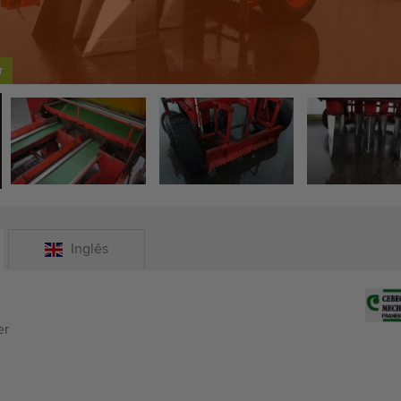
r
Inglês
er