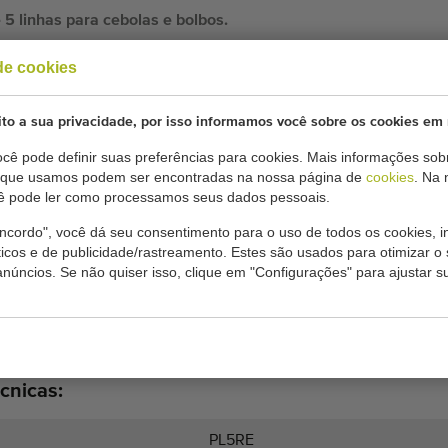
5 linhas para cebolas e bolbos.
de cookies
bolas e bolbos.
to a sua privacidade, por isso informamos você sobre os cookies em 
cê pode definir suas preferências para cookies. Mais informações sobr
s que usamos podem ser encontradas na nossa página de
cookies
. Na
cê pode ler como processamos seus dados pessoais.
 plantar bolbos de flores, plantar cebolas, etc. Com esta
plantadas plantas de todos os tamanhos, desde narciso
ncordo", você dá seu consentimento para o uso de todos os cookies, i
ladíolos, cebolas, etc.
íticos e de publicidade/rastreamento. Estes são usados para otimizar o 
anúncios. Se não quiser isso, clique em "Configurações" para ajustar s
s caem em um transportador da fábrica,
antados são divididos de forma otimizada. O
do pelas rodas da plantadora
cnicas:
PL5RE