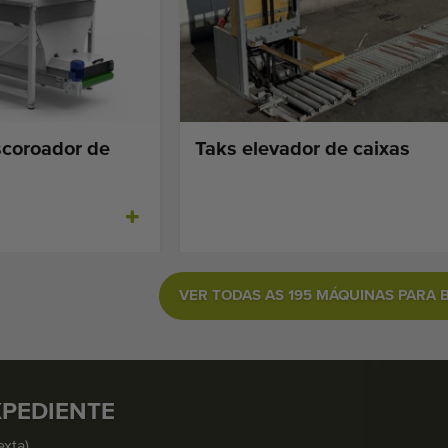
scoroador de
Taks elevador de caixas
VER TODAS AS 195 MÁQUINAS PARA 
XPEDIENTE
exta)