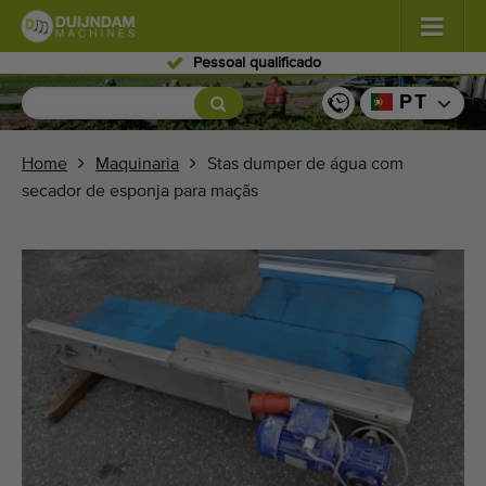
Pessoal qualificado
Flores e plantas
(587)
PT
Vegetais de campo aberto
(570)
Home
Maquinaria
Stas dumper de água com
secador de esponja para maçãs
Vegetais de estufa
(350)
Frutos
(336)
Transportadores
(441)
Venda a sua máquina!
Pesquisa por tipo
Últimas máquinas visualizadas