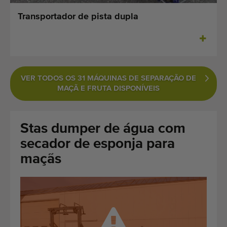
Últimas máquinas adicionadas
Transportador de pista dupla
Alerta de Máquinas
Importe uma máquina
VER TODOS OS 31 MÁQUINAS DE SEPARAÇÃO DE
Maquinaria
MAÇÃ E FRUTA DISPONÍVEIS
Marcas
Stas dumper de água com
Sobre nós
secador de esponja para
FAQ
maçãs
Contacto
Blog