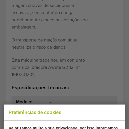
triagem através de secadores e
escovas. , seu conteúdo chega
perfeitamente e seco nas estações de
embalagem.
O transporte de maçãs com água
neutraliza o risco de danos.
Esta máquina trabalhou em conjunto
com a calibradora Aweta G2-12, nr.
1910201201.
Especificações técnicas:
Modelo:
-
Preferências de cookies
Motor:
380 - 400 Volt, 3 phase + 0 +
neutral
Valorizamos muito a sua privacidade, por isso informamos