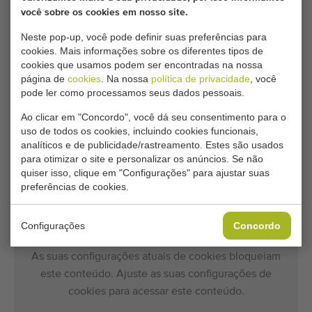
você sobre os cookies em nosso site.
Capacidade:
+/- 30 bins / hour
Neste pop-up, você pode definir suas preferências para
cookies. Mais informações sobre os diferentes tipos de
cookies que usamos podem ser encontradas na nossa
Condições gerais
Processo de compra
página de
cookies
. Na nossa
política de privacidade
, você
pode ler como processamos seus dados pessoais.
Ao clicar em "Concordo", você dá seu consentimento para o
Infelizmente, este Stas dumper de água com
uso de todos os cookies, incluindo cookies funcionais,
secador de esponja para maçãs já foi vendido.
analíticos e de publicidade/rastreamento. Estes são usados
para otimizar o site e personalizar os anúncios. Se não
quiser isso, clique em "Configurações" para ajustar suas
Gostaria de ser informado quando um Máquinas de
preferências de cookies.
separação de maçã e fruta comparável estiver disponível?
Preencha aqui os seus dados.
Configurações
Concordo
As suas configurações atuais de cookies bloqueiam
este conteúdo. Ajuste as suas configurações de
cookies para acessar este conteúdo.