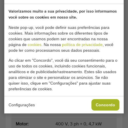
Máximo: 230 x 320 x 160 mm
(lxwxh)
Valorizamos muito a sua privacidade, por isso informamos
Folha: Filme estirável simples e
você sobre os cookies em nosso site.
impresso (com sensor que pode ver
Neste pop-up, você pode definir suas preferências para
a folha impressa)
cookies. Mais informações sobre os diferentes tipos de
Largura da folha: De 330 a 550 mm
cookies que usamos podem ser encontradas na nossa
Espessura da folha: 14 a 35 mícrons
página de
cookies
. Na nossa
política de privacidade
, você
pode ler como processamos seus dados pessoais.
A máquina é completamente
Ao clicar em "Concordo", você dá seu consentimento para o
verificada e reparada por um técnico
uso de todos os cookies, incluindo cookies funcionais,
especializado!
analíticos e de publicidade/rastreamento. Estes são usados
para otimizar o site e personalizar os anúncios. Se não
quiser isso, clique em "Configurações" para ajustar suas
Especificações técnicas:
preferências de cookies.
Modelo:
B-220 Automac PIU 55
Configurações
Concordo
Ano:
2005
Motor:
400 V, 3 ph + 0, 4,7 kW