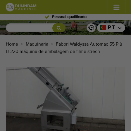
Pessoal qualificado
Flores e plantas
(576)
PT
Vegetais de campo aberto
(567)
Home
Maquinaria
Fabbri Waldyssa Automac 55 Più
B-220 máquina de embalagem de filme strech
Vegetais de estufa
(347)
Frutos
(333)
Transportadores
(438)
Venda a sua máquina!
Pesquisa por tipo
Últimas máquinas visualizadas