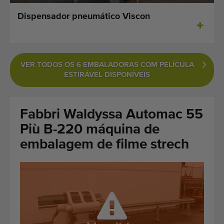
Últimas máquinas adicionadas
Dispensador pneumático Viscon
Alerta de Máquinas
Importe uma máquina
VER TODOS OS 6 EMBALADORAS COM PELÍCULA
ESTIRÁVEL DISPONÍVEIS
Maquinaria
Marcas
Fabbri Waldyssa Automac 55
Più B-220 máquina de
Sobre nós
embalagem de filme strech
FAQ
Contacto
Blog