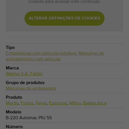
cookies para acessar este conteúdo.
ALTERAR DEFINIÇÕES DE COOKIES
Tipo
Embaladoras com película estirável
,
Máquinas de
embalamento com película
Marca
Waldys S.A. Fabbri
Grupo de produtos
Máquinas de embalagem
Produto
Maçãs
,
Frutos
,
Peras
,
Espargos
,
Milho
,
Batata doce
Modelo
B-220 Automac PIU 55
Número