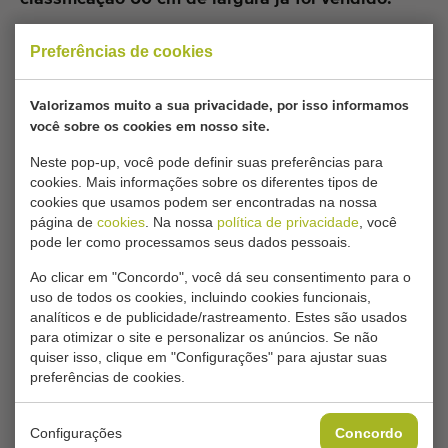
Gostaria de ser informado quando um Máquinas de
Preferências de cookies
separação de batatas comparável estiver disponível?
Preencha aqui os seus dados.
Valorizamos muito a sua privacidade, por isso informamos
você sobre os cookies em nosso site.
As suas configurações atuais de cookies bloqueiam
Neste pop-up, você pode definir suas preferências para
cookies. Mais informações sobre os diferentes tipos de
este conteúdo. Ajuste as suas configurações de
cookies que usamos podem ser encontradas na nossa
cookies para acessar este conteúdo.
página de
cookies
. Na nossa
política de privacidade
, você
pode ler como processamos seus dados pessoais.
ALTERAR DEFINIÇÕES DE COOKIES
Ao clicar em "Concordo", você dá seu consentimento para o
uso de todos os cookies, incluindo cookies funcionais,
analíticos e de publicidade/rastreamento. Estes são usados
para otimizar o site e personalizar os anúncios. Se não
quiser isso, clique em "Configurações" para ajustar suas
Tipo
preferências de cookies.
Máquinas de separação de batatas
Marca
Configurações
Concordo
Langco