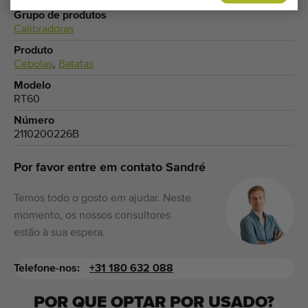
Grupo de produtos
Calibradoras
Produto
Cebolas
,
Batatas
Modelo
RT60
Número
2110200226B
Por favor entre em contato Sandré
Temos todo o gosto em ajudar. Neste
momento, os nossos consultores
estão à sua espera.
Telefone-nos:
+31 180 632 088
POR QUE OPTAR POR USADO?