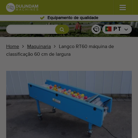
Pessoal qualificado
Flores e plantas
(587)
PT
Vegetais de campo aberto
(570)
Home
Maquinaria
Langco RT60 máquina de
classificação 60 cm de largura
Vegetais de estufa
(350)
Frutos
(336)
Transportadores
(441)
Venda a sua máquina!
Pesquisa por tipo
Últimas máquinas visualizadas