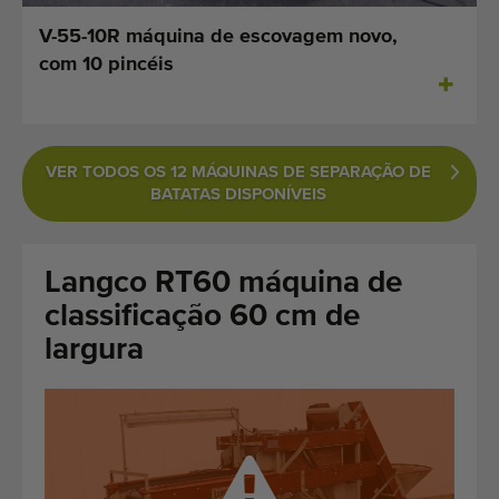
Últimas máquinas adicionadas
V-55-10R máquina de escovagem novo,
com 10 pincéis
Alerta de Máquinas
Importe uma máquina
VER TODOS OS 12 MÁQUINAS DE SEPARAÇÃO DE
Maquinaria
BATATAS DISPONÍVEIS
Marcas
Langco RT60 máquina de
Sobre nós
classificação 60 cm de
FAQ
largura
Contacto
Blog