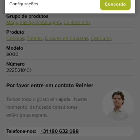
Marca
Configurações
Concordo
Bijlsma Hercules
Grupo de produtos
Máquinas de embalagem
,
Calibradoras
Produto
Cebolas
,
Batatas
,
Couves de bruxelas
,
Cenouras
Modelo
9000
Número
2225210101
Por favor entre em contato Reinier
Temos todo o gosto em ajudar. Neste
momento, os nossos consultores
estão à sua espera.
Telefone-nos:
+31 180 632 088