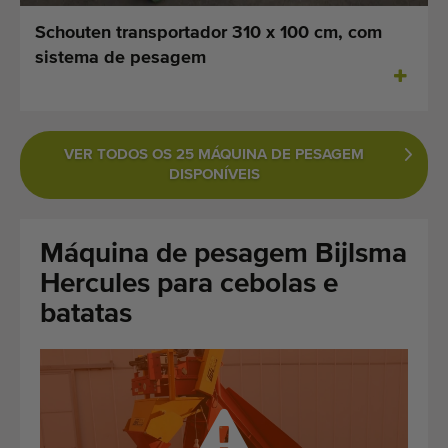
Últimas máquinas adicionadas
Schouten transportador 310 x 100 cm, com
sistema de pesagem
Alerta de Máquinas
Importe uma máquina
VER TODOS OS 25 MÁQUINA DE PESAGEM
Maquinaria
DISPONÍVEIS
Marcas
Máquina de pesagem Bijlsma
Sobre nós
Hercules para cebolas e
FAQ
batatas
Contacto
Blog