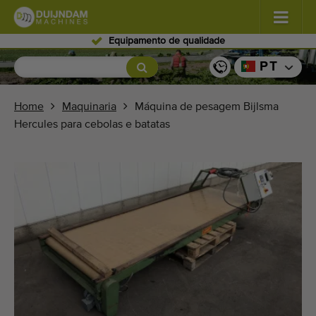
nto de qualidade
Pesso
Flores e plantas
(587)
PT
Vegetais de campo aberto
(570)
Home
Maquinaria
Máquina de pesagem Bijlsma
Hercules para cebolas e batatas
Vegetais de estufa
(350)
Frutos
(336)
Transportadores
(441)
Venda a sua máquina!
Pesquisa por tipo
Últimas máquinas visualizadas