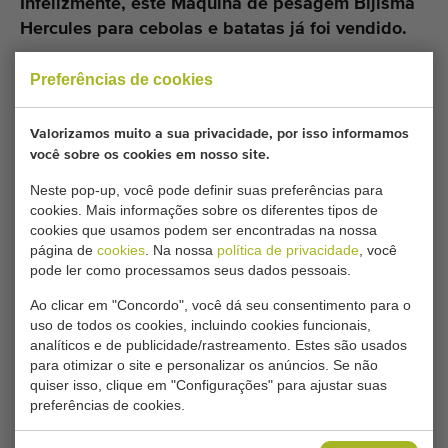
Infelizmente, este Máquina de pesagem Bijlsma
Hercules para cebolas e batatas já foi vendido.
Gostaria de ser informado quando um Máquina de
Preferências de cookies
pesagem comparável estiver disponível? Preencha aqui os
seus dados.
Valorizamos muito a sua privacidade, por isso informamos
você sobre os cookies em nosso site.
As suas configurações atuais de cookies bloqueiam
Neste pop-up, você pode definir suas preferências para
cookies. Mais informações sobre os diferentes tipos de
este conteúdo. Ajuste as suas configurações de
cookies que usamos podem ser encontradas na nossa
cookies para acessar este conteúdo.
página de
cookies
. Na nossa
política de privacidade
, você
pode ler como processamos seus dados pessoais.
ALTERAR DEFINIÇÕES DE COOKIES
Ao clicar em "Concordo", você dá seu consentimento para o
uso de todos os cookies, incluindo cookies funcionais,
analíticos e de publicidade/rastreamento. Estes são usados
para otimizar o site e personalizar os anúncios. Se não
quiser isso, clique em "Configurações" para ajustar suas
Tipo
preferências de cookies.
Máquina de pesagem