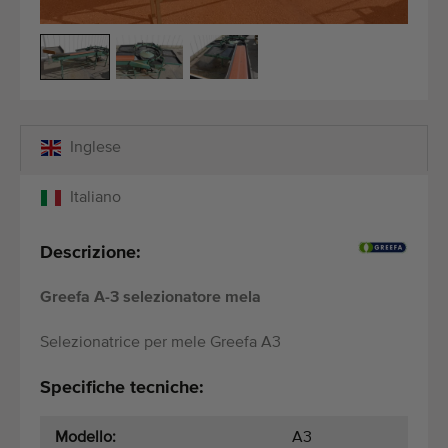
Attrezzatura di qualità
Personale competente
Consegne in tutto il mondo
Dal 1977
Inglese
Italiano
Descrizione:
Greefa A-3 selezionatore mela
Selezionatrice per mele Greefa A3
Specifiche tecniche:
Modello:
A3