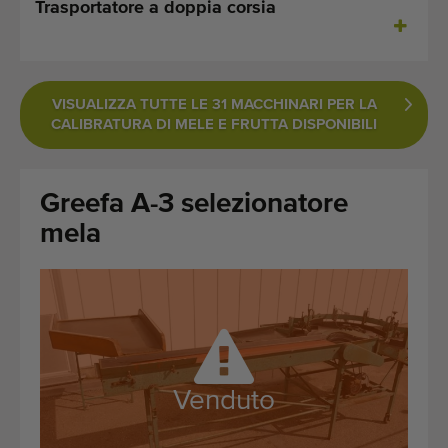
Trasportatore a doppia corsia
Ultime macchine aggiunte
Aggiornamenti sui macchinari
VISUALIZZA TUTTE LE 31 MACCHINARI PER LA
Importare una macchina
CALIBRATURA DI MELE E FRUTTA DISPONIBILI
Macchine
Greefa A-3 selezionatore
Marchi
mela
Chi siamo
FAQ
Contatto
Venduto
Blog