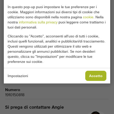
In questo pop-up puoi impostare le tue preferenze per i
cookie. Maggiori informazioni sui diversi tipi di cookie che
utilizziamo sono disponibili nella nostra pagina
cookie
. Nella
nostra
informativa sulla privacy
puoi leggere come trattiamo i
Tipo
tuoi dati personali.
Macchinari per la calibratura di mele e frutta
Cliccando su "Accetto", acconsenti all'uso di tutti i cookie,
Marchio
inclusi quelli funzionali, analitici e pubblicitari/di tracciamento.
Greefa
Questi vengono utilizzati per ottimizzare il sito web e
Gruppo di prodotti
personalizzare gli annunci pubblicitari. Se non desideri
Calibratrici
questo, clicca su "Impostazioni" per modificare le tue
preferenze sui cookie.
Prodotti
Mele
Impostazioni
Accetto
Modello
A3
Numero
1910150818
Si prega di contattare Angie