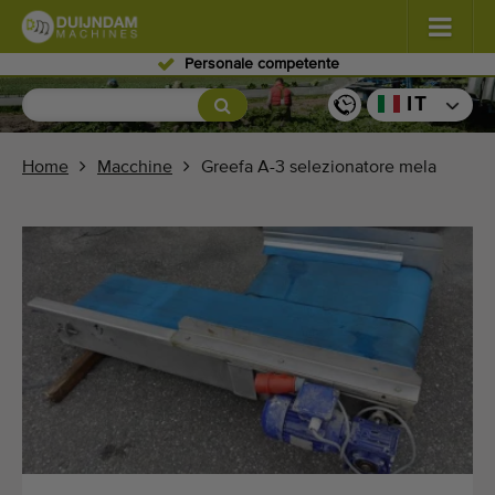
Personale competente
Fiori e piante
(576)
IT
Ortaggi in pieno campo
(567)
Home
Macchine
Greefa A-3 selezionatore mela
Ortaggi in serra
(347)
Frutta
(333)
Nastri trasportatori
(438)
Vendi il tuo macchinario!
Cerca per tipo
Ultime macchine visualizzate