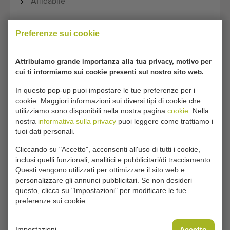
Affidabile
Faceva parte di una linea di
Preferenze sui cookie
classificazione Wamel Perfect con
cassone ribaltabile (191520112), nastro
Attribuiamo grande importanza alla tua privacy, motivo per
dosatore (1980201112) e
cui ti informiamo sui cookie presenti sul nostro sito web.
spazzolatrice/lavatrice 1945201112.
In questo pop-up puoi impostare le tue preferenze per i
Specifiche tecniche:
cookie. Maggiori informazioni sui diversi tipi di cookie che
utilizziamo sono disponibili nella nostra pagina
cookie
. Nella
nostra
informativa sulla privacy
puoi leggere come trattiamo i
Modello:
OMS-2
tuoi dati personali.
Capacità:
+/- 2000 kg / hour
Cliccando su "Accetto", acconsenti all'uso di tutti i cookie,
inclusi quelli funzionali, analitici e pubblicitari/di tracciamento.
Questi vengono utilizzati per ottimizzare il sito web e
personalizzare gli annunci pubblicitari. Se non desideri
Condizioni generali
Processo di acquisto
questo, clicca su "Impostazioni" per modificare le tue
preferenze sui cookie.
Impostazioni
Accetto