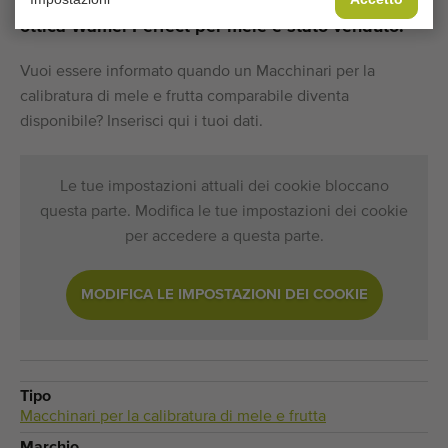
Sfortunatamente, questo Calibratrice elettronica-
ottica Wamel Perfect per mele è stato venduto.
Vuoi essere informato quando un Macchinari per la
calibratura di mele e frutta comparabile diventa
disponibile? Inserisci qui i tuoi dati.
Le tue impostazioni attuali dei cookie bloccano
questa parte. Modifica le tue impostazioni dei cookie
per accedere a questa parte.
MODIFICA LE IMPOSTAZIONI DEI COOKIE
Tipo
Macchinari per la calibratura di mele e frutta