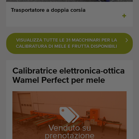
Ultime macchine aggiunte
Trasportatore a doppia corsia
Aggiornamenti sui macchinari
Importare una macchina
VISUALIZZA TUTTE LE 31 MACCHINARI PER LA
CALIBRATURA DI MELE E FRUTTA DISPONIBILI
Macchine
Marchi
Calibratrice elettronica-ottica
Wamel Perfect per mele
Chi siamo
FAQ
Contatto
Blog
Venduto su
prenotazione