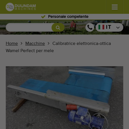
Personale competente
Fiori e piante
(580)
IT
Ortaggi in pieno campo
(567)
Home
Macchine
Calibratrice elettronica-ottica
Wamel Perfect per mele
Ortaggi in serra
(347)
Frutta
(333)
Nastri trasportatori
(440)
Vendi il tuo macchinario!
Cerca per tipo
Ultime macchine visualizzate