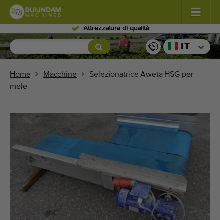
Personale competente
Fiori e piante
(587)
IT
Ortaggi in pieno campo
(570)
Home
Macchine
Selezionatrice Aweta HSG per
mele
Ortaggi in serra
(350)
Frutta
(336)
Nastri trasportatori
(441)
Vendi il tuo macchinario!
Cerca per tipo
Ultime macchine visualizzate