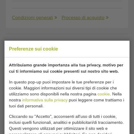
Condizioni generali
Processo di acquisto
Sfortunatamente, questo Selezionatrice Aweta
Preferenze sui cookie
HSG per mele è stato venduto.
Vuoi essere informato quando un Macchinari per la
Attribuiamo grande importanza alla tua privacy, motivo per
cui ti informiamo sui cookie presenti sul nostro sito web.
calibratura di mele e frutta comparabile diventa
disponibile? Inserisci qui i tuoi dati.
In questo pop-up puoi impostare le tue preferenze per i
cookie. Maggiori informazioni sui diversi tipi di cookie che
utilizziamo sono disponibili nella nostra pagina
cookie
. Nella
Le tue impostazioni attuali dei cookie bloccano
nostra
informativa sulla privacy
puoi leggere come trattiamo i
tuoi dati personali.
questa parte. Modifica le tue impostazioni dei cookie
per accedere a questa parte.
Cliccando su "Accetto", acconsenti all'uso di tutti i cookie,
inclusi quelli funzionali, analitici e pubblicitari/di tracciamento.
Questi vengono utilizzati per ottimizzare il sito web e
MODIFICA LE IMPOSTAZIONI DEI COOKIE