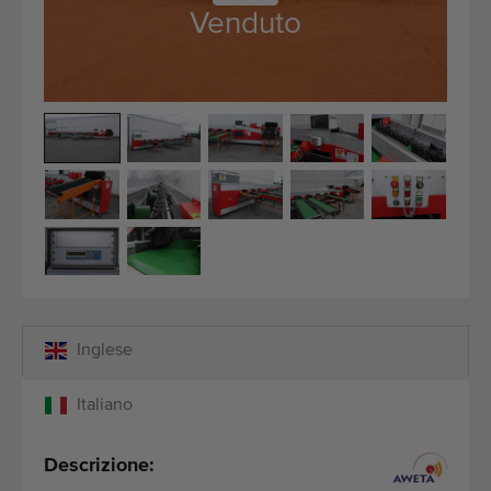
Attrezzatura di qualità
Venduto
Personale competente
Consegne in tutto il mondo
Dal 1977
Inglese
Italiano
Descrizione: