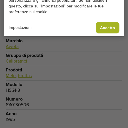
personalizzare gli annunci pubblicitari. Se non desideri
questo, clicca su "Impostazioni" per modificare le tue
preferenze sui cookie.
Tipo
Impostazioni
Accetto
Macchinari per la calibratura di mele e frutta
Marchio
Aweta
Gruppo di prodotti
Calibratrici
Prodotti
Mele
,
Fruttas
Modello
HSG1-8
Numero
1910130506
Anno
1995