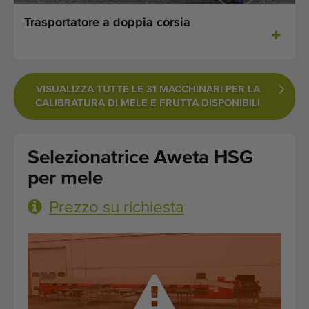
Ultime macchine aggiunte
Trasportatore a doppia corsia
Aggiornamenti sui macchinari
Importare una macchina
VISUALIZZA TUTTE LE 31 MACCHINARI PER LA
CALIBRATURA DI MELE E FRUTTA DISPONIBILI
Macchine
Marchi
Selezionatrice Aweta HSG
per mele
Chi siamo
Prezzo su richiesta
FAQ
Contatto
Blog