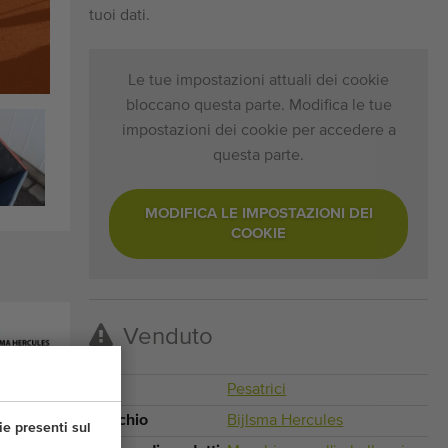
tuoi dati.
Le tue impostazioni attuali dei cookie
bloccano questa parte. Modifica le tue
impostazioni dei cookie per accedere a
questa parte.
MODIFICA LE IMPOSTAZIONI DEI
COOKIE
Venduto
Tipo
Pesatrici
Marchio
Bijlsma Hercules
ie presenti sul