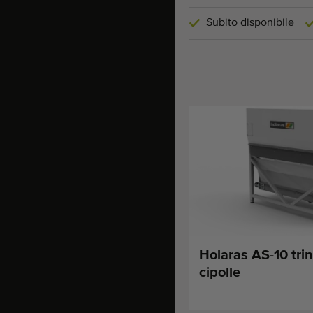
Subito disponibile
Holaras AS-10 trin
cipolle