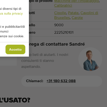
Gruppo di prodotti
Macchine per l'imballaggio
,
Calibratrici
diversi tipi di
Prodotti
Cipolle
,
Patate
,
Cavolini di
va sulla privacy
Bruxelles
,
Carote
Modello
9000
i e pubblicitari/di
nnunci
Numero
2225210101
renze sui cookie.
Si prega di contattare Sandré
Accetto
Siamo lieti di aiutarti. I nostri
consulenti ti stanno
aspettando.
Chiamaci:
+31 180 632 088
L’USATO?