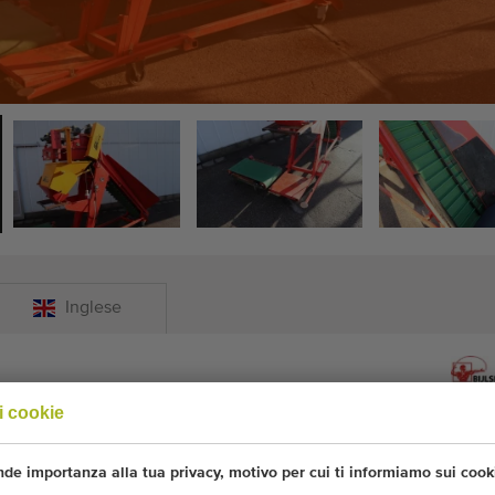
Inglese
i cookie
rice per cipolle e patate
ules per cipolle e patate
de importanza alla tua privacy, motivo per cui ti informiamo sui cook