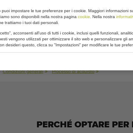
i 30 cm e 10 cm
puoi impostare le tue preferenze per i cookie. Maggiori informazioni sui 
del cestello di pesatura
zziamo sono disponibili nella nostra pagina
cookie
. Nella nostra
informati
atore per lo scarico dei sacchi pieni
 trattiamo i tuoi dati personali.
tto", acconsenti all'uso di tutti i cookie, inclusi quelli funzionali, analitic
he:
sti vengono utilizzati per ottimizzare il sito web e personalizzare gli a
non desideri questo, clicca su "Impostazioni" per modificare le tue prefe
9000
Condizioni generali
Processo di acquisto
PERCHÉ OPTARE PER 