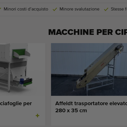
Minori costi d’acquisto
Minore svalutazione
Stesse f
MACCHINE PER
CI
ciafoglie per
Affeldt trasportatore elevato
280 x 35 cm