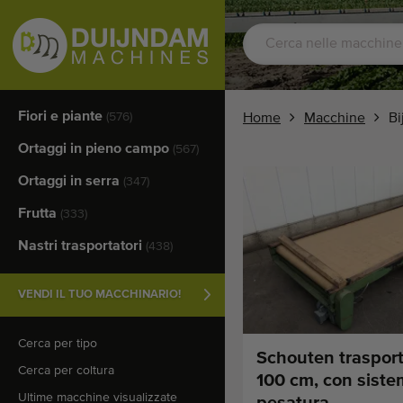
Fiori e piante
(576)
Home
Macchine
Bi
Ortaggi in pieno campo
(567)
Ortaggi in serra
(347)
Frutta
(333)
Nastri trasportatori
(438)
VENDI IL TUO MACCHINARIO!
Cerca per tipo
Schouten trasport
Cerca per coltura
100 cm, con siste
Ultime macchine visualizzate
pesatura