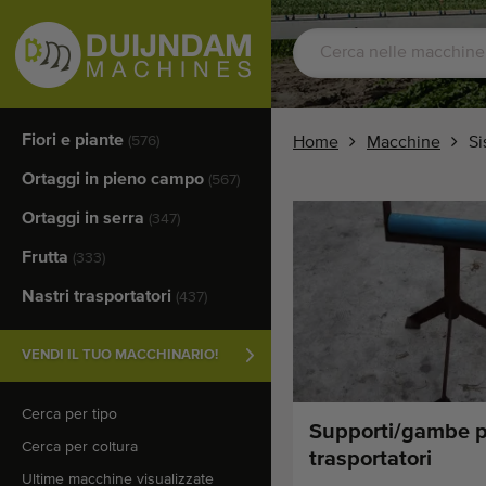
Fiori e piante
(576)
Home
Macchine
Si
Ortaggi in pieno campo
(567)
Ortaggi in serra
(347)
Frutta
(333)
Nastri trasportatori
(437)
VENDI IL TUO MACCHINARIO!
Cerca per tipo
Supporti/gambe p
Cerca per coltura
trasportatori
Ultime macchine visualizzate