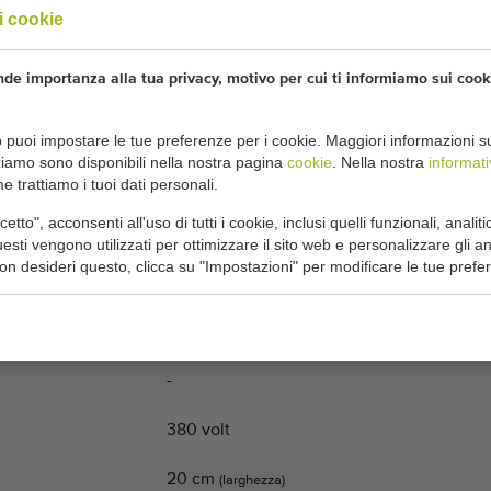
i cookie
el trasportatore di piante in vaso Heto con velocità
de importanza alla tua privacy, motivo per cui ti informiamo sui cook
el trasportatore per piante in vaso Heto da 44,8 metri
puoi impostare le tue preferenze per i cookie. Maggiori informazioni sui 
zziamo sono disponibili nella nostra pagina
cookie
. Nella nostra
informati
porto per piante in vaso contiene:
 trattiamo i tuoi dati personali.
tto", acconsenti all'uso di tutti i cookie, inclusi quelli funzionali, analitic
,4 metri
sti vengono utilizzati per ottimizzare il sito web e personalizzare gli a
riomotor (velocità regolabile)
non desideri questo, clicca su "Impostazioni" per modificare le tue prefe
 20 cm
he:
-
380 volt
20 cm
(larghezza)