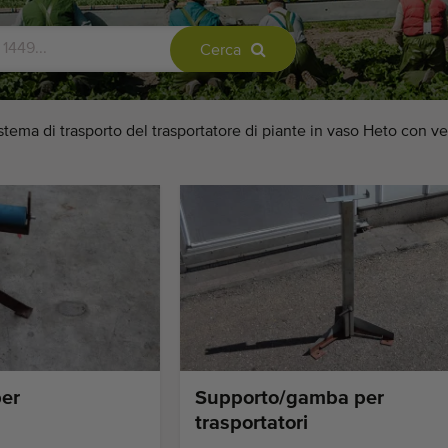
Cerca
stema di trasporto del trasportatore di piante in vaso Heto con ve
er
Supporto/gamba per
trasportatori