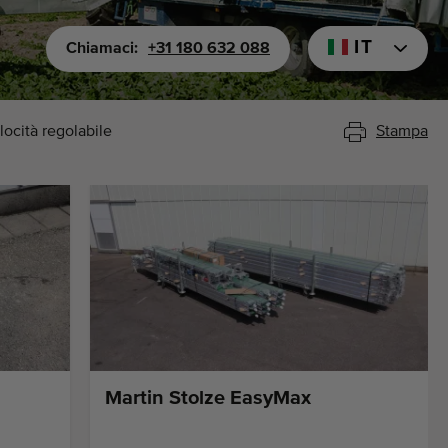
IT
Chiamaci:
+31 180 632 088
locità regolabile
Stampa
Martin Stolze EasyMax