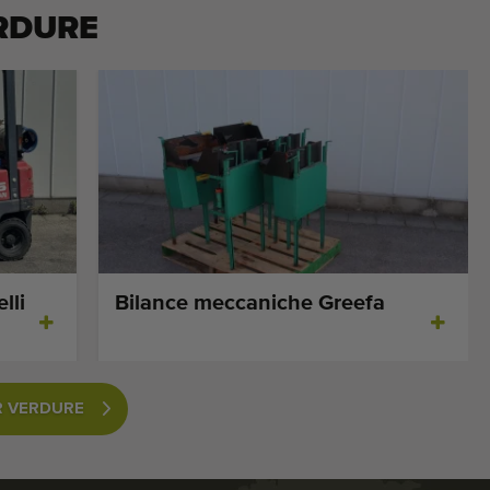
RDURE
lli
Bilance meccaniche Greefa
ER VERDURE