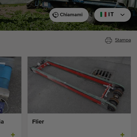
IT
Chiamami
Stampa
ia
Flier