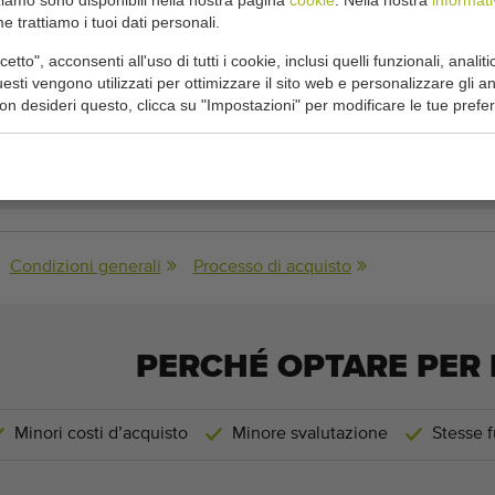
 trattiamo i tuoi dati personali.
e largo 42,5 cm
tto", acconsenti all'uso di tutti i cookie, inclusi quelli funzionali, analitic
 19 metri/min
sti vengono utilizzati per ottimizzare il sito web e personalizzare gli a
non desideri questo, clicca su "Impostazioni" per modificare le tue prefe
he:
325 cm x 42,5 cm
(lunghezza x larghezza)
Condizioni generali
Processo di acquisto
PERCHÉ OPTARE PER 
Minori costi d’acquisto
Minore svalutazione
Stesse f