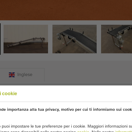
Inglese
i cookie
ega 325 x 42,5 cm
de importanza alla tua privacy, motivo per cui ti informiamo sui cook
orto
puoi impostare le tue preferenze per i cookie. Maggiori informazioni sui 
0 cm in angolo + 85 cm in orizzontale
zziamo sono disponibili nella nostra pagina
cookie
. Nella nostra
informati