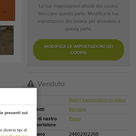
Le tue impostazioni attuali dei cookie
bloccano questa parte. Modifica le tue
impostazioni dei cookie per accedere a
questa parte.
MODIFICA LE IMPOSTAZIONI DEI
COOKIE
Venduto
Tipo
Nastri trasportatori in piano
Prodotti
Verdure
ie presenti sul
Tipo di nastro
Piano
trasportatore
diversi tipi di
Numero
2480210226B
va sulla privacy