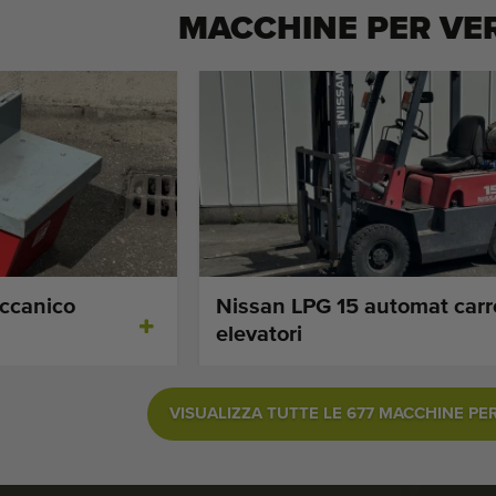
MACCHINE PER
VE
ccanico
Nissan LPG 15 automat carre
elevatori
VISUALIZZA TUTTE LE 677 MACCHINE P