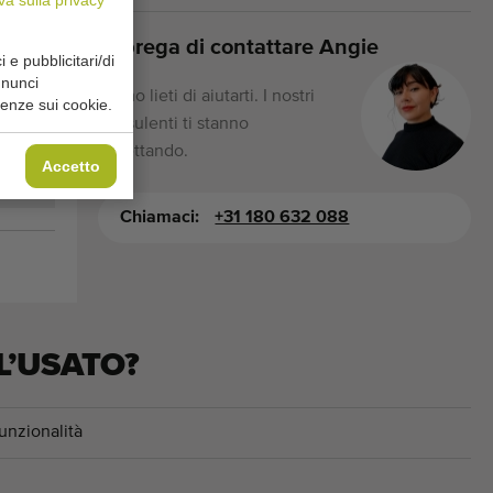
Si prega di contattare Angie
i e pubblicitari/di
nnunci
Siamo lieti di aiutarti. I nostri
renze sui cookie.
consulenti ti stanno
aspettando.
Accetto
Chiamaci:
+31 180 632 088
L’USATO?
unzionalità