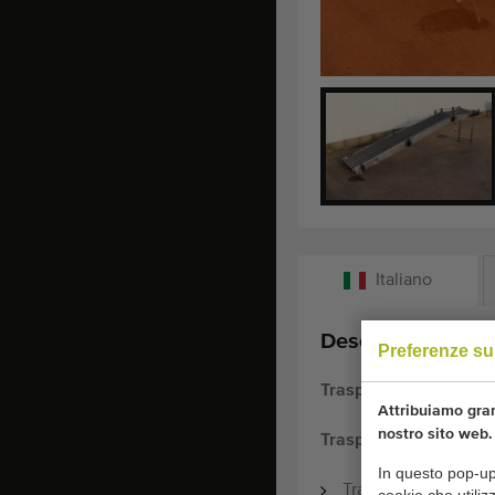
Italiano
Descrizione:
Preferenze su
Trasportatore con pi
Attribuiamo gran
nostro sito web.
Trasportatore di trasp
In questo pop-up 
Trasportatore di 24
cookie che utili