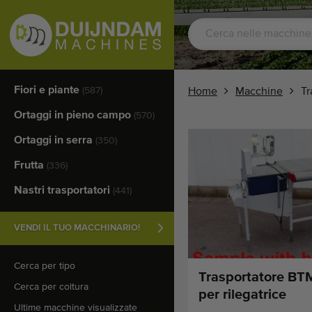
Fiori e piante
(587)
Home
Macchine
Tr
Ortaggi in pieno campo
(570)
Ortaggi in serra
(350)
Frutta
(336)
Nastri trasportatori
(441)
VENDI IL TUO MACCHINARIO!
Cerca per tipo
Trasportatore BT
Cerca per coltura
per rilegatrice
Ultime macchine visualizzate