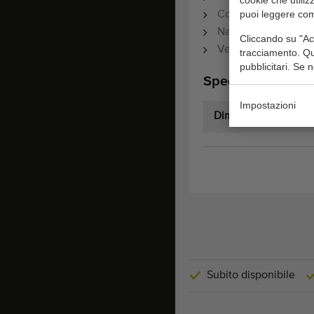
puoi leggere come
Con le gambe
Nastro trasportator
Cliccando su "Acce
Velocità fissa circa
tracciamento. Que
pubblicitari. Se 
Specifiche tecnic
Impostazioni
Dimensioni:
Subito disponibile