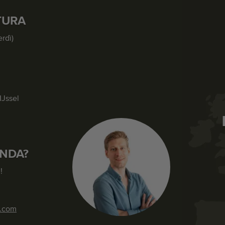
TURA
erdì)
IJssel
NDA?
!
s.com