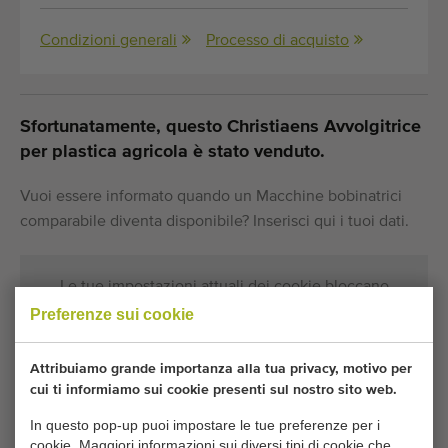
Condizioni generali
Processo di acquisto
Sfortunatamente, questo Christiaens Avvolgitrice
per plastica agricola è stato venduto.
Vuoi essere informato quando un Macchine bobinatrici
comparabile diventa disponibile? Inserisci qui i tuoi dati.
Le tue impostazioni attuali dei cookie bloccano
questa parte. Modifica le tue impostazioni dei cookie
Preferenze sui cookie
per accedere a questa parte.
Attribuiamo grande importanza alla tua privacy, motivo per
cui ti informiamo sui cookie presenti sul nostro sito web.
MODIFICA LE IMPOSTAZIONI DEI COOKIE
In questo pop-up puoi impostare le tue preferenze per i
cookie. Maggiori informazioni sui diversi tipi di cookie che