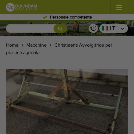
Personale competente
Fiori e piante
(576)
IT
Ortaggi in pieno campo
(567)
Home
Macchine
Christiaens Avvolgitrice per
plastica agricola
Ortaggi in serra
(347)
Frutta
(333)
Nastri trasportatori
(438)
Vendi il tuo macchinario!
Cerca per tipo
Ultime macchine visualizzate