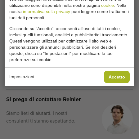
utilizziamo sono disponibili nella nostra pagina
cookie
. Nella
nostra
informativa sulla privacy
puoi leggere come trattiamo i
Tipo
tuoi dati personali.
Macchine bobinatrici
Cliccando su "Accetto", acconsenti all'uso di tutti i cookie,
Marchio
inclusi quelli funzionali, analitici e pubblicitari/di tracciamento.
Christiaens Agro Systems
Questi vengono utilizzati per ottimizzare il sito web e
Gruppo di prodotti
personalizzare gli annunci pubblicitari. Se non desideri
Macchine per la protezione delle colture
questo, clicca su "Impostazioni" per modificare le tue
preferenze sui cookie.
Prodotti
Porro
Impostazioni
Accetto
Numero
9942130517
Si prega di contattare Reinier
Siamo lieti di aiutarti. I nostri
consulenti ti stanno aspettando.