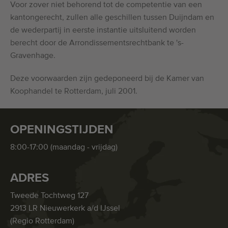
Voor zover niet behorend tot de competentie van een
kantongerecht, zullen alle geschillen tussen Duijndam en
de wederpartij in eerste instantie uitsluitend worden
berecht door de Arrondissementsrechtbank te 's-
Gravenhage.
Deze voorwaarden zijn gedeponeerd bij de Kamer van
Koophandel te Rotterdam, juli 2001.
OPENINGSTIJDEN
8:00-17:00 (maandag - vrijdag)
ADRES
Tweede Tochtweg 127
2913 LR Nieuwerkerk a/d IJssel
(Regio Rotterdam)