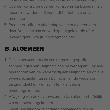
tot levering van producten, in welke vorm dan ook;
Laatst toegevoegde machines
Overeenkomst: de overeenkomst waarbij Duijndam zich
jegens de wederpartij verbindt tot het leveren van
E-mail Alerts
producten;
Producten: alle ter uitvoering van een overeenkomst
Machines
door Duijndam aan de wederpartij geleverde of te
leveren gebruikte (tuinbouw)machines.
Merken
B. ALGEMEEN
Over ons
Deze voorwaarden zijn van toepassing op alle
Veelgestelde vragen
aanbiedingen van Duijndam aan de wederpartij, op alle
opdrachten van de wederpartij aan Duijndam en op alle
Werken bij
overeenkomsten tussen Duijndam en de wederpartij,
tenzij uitdrukkelijk en schriftelijk anders is
Contact
overeengekomen.
Blog
Afwijking van deze voorwaarden kan alleen schriftelijk
worden overeengekomen.
Eventuele inkoop- of andere voorwaarden van de