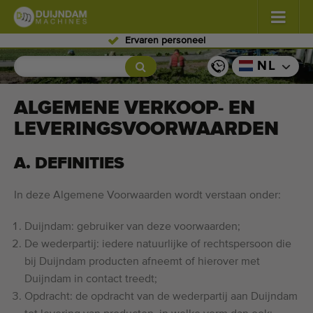
Ervaren personeel
Bloemen en planten
(587)
NL
Vollegrondgroenten
(570)
ALGEMENE VERKOOP- EN
LEVERINGSVOORWAARDEN
Glastuinbouw groenten
(350)
A. DEFINITIES
Fruitteelt
(336)
Transportbanden
(441)
In deze Algemene Voorwaarden wordt verstaan onder:
Duijndam: gebruiker van deze voorwaarden;
Verkoop uw machine!
De wederpartij: iedere natuurlijke of rechtspersoon die
Zoek per soort
bij Duijndam producten afneemt of hierover met
Duijndam in contact treedt;
Laatst bekeken machines
Opdracht: de opdracht van de wederpartij aan Duijndam