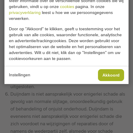
Meer informatie over de verschillende soorten cookies die wij
geleverde producten bedraagt maximaal het bedrag dat
gebruiken, vindt u op onze
cookies
pagina. In onze
privacyverklaring
leest u hoe we uw persoonsgegevens
Duijndam terzake van de betreffende geleverde
verwerken.
producten bij de wederpartij in rekening heeft gebracht
of zal brengen.
Door op "Akkoord" te klikken, geeft u toestemming voor het
gebruik van alle cookies, waaronder functionele, analytische
Duijndam is nimmer aansprakelijk voor indirecte schade
en advertentie/trackingcookies. Deze worden gebruikt voor
van de wederpartij, daaronder begrepen gevolgschade,
het optimaliseren van de website en het personaliseren van
gederfde winst, gemiste besparingen en schade door
advertenties. Wilt u dit niet, klik dan op "Instellingen" om uw
bedrijfsstagnaties.
cookievoorkeuren aan te passen.
Iedere persoonlijke, buitencontractuele
aansprakelijkheid van personeel van Duijndam of van
Instellingen
Akkoord
door Duijndam ingeschakelde derden is uitdrukkelijk
uitgesloten.
Duijndam is niet aansprakelijk voor enigerlei schade als
gevolg van normale slijtage, onoordeelkundig gebruik
of behandeling of onjuist onderhoud. Duijndam is
eveneens niet aansprakelijk voor enigerlei schade die
zich voordoet na wijzigingen of reparaties door of
namens de wederpartij zelf, alsmede voor schade