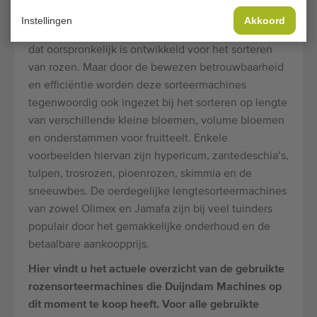
andere bloemen
Instellingen
Akkoord
De lengtesorteermachine is een al ouder systeem
dat oorspronkelijk is ontwikkeld voor het sorteren
van rozen. Maar door de bewezen betrouwbaarheid
en efficiëntie worden deze sorteermachines
tegenwoordig ook ingezet bij het sorteren op lengte
van verschillende kleine bloemen, volume bloemen
en onderstammen voor fruitteelt. Enkele
voorbeelden hiervan zijn hypericum, zantedeschia’s,
tulpen, trosrozen, pioenrozen, skimmia en de
sneeuwbes. De oerdegelijke lengtesorteermachines
van zowel Olimex en Jamafa zijn bij veel tuinders
populair door het gemakkelijke onderhoud en de
betaalbare aankoopprijs.
Hier vindt u het actuele overzicht van de gebruikte
rozensorteermachines die Duijndam Machines op
dit moment te koop heeft. Voor alle gebruikte