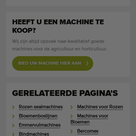
Kwalitatieve machines
Ervaren personeel
HEEFT U EEN MACHINE TE
Wereldwijde levering
KOOP?
Sinds 1977
Wij zijn altijd opzoek naar kwalitatief goede
machines voor de agricultuur en horticultuur.
BIED UW MACHINE HIER AAN
GERELATEERDE PAGINA'S
Rozen sealmachines
Machines voor Rozen
Bloemenboslijnen
Machines voor
Bloemen
Emmervulmachines
Bercomex
Bindmachines