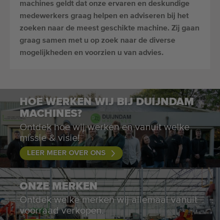
machines geldt dat onze ervaren en deskundige
medewerkers graag helpen en adviseren bij het
zoeken naar de meest geschikte machine. Zij gaan
graag samen met u op zoek naar de diverse
mogelijkheden en voorzien u van advies.
HOE WERKEN WIJ BIJ DUIJNDAM
MACHINES?
Ontdek hoe wij werken en vanuit welke
missie & visie!
LEER MEER OVER ONS
ONZE MERKEN
Ontdek welke merken wij allemaal vanuit
voorraad verkopen.