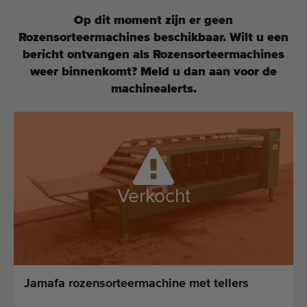
Laatst toegevoegde machines
Op dit moment zijn er geen
Rozensorteermachines beschikbaar. Wilt u een
E-mail Alerts
bericht ontvangen als Rozensorteermachines
weer binnenkomt? Meld u dan aan voor de
Machines
machinealerts.
Merken
Over ons
Veelgestelde vragen
Verkocht
Werken bij
Contact
Blog
Jamafa rozensorteermachine met tellers