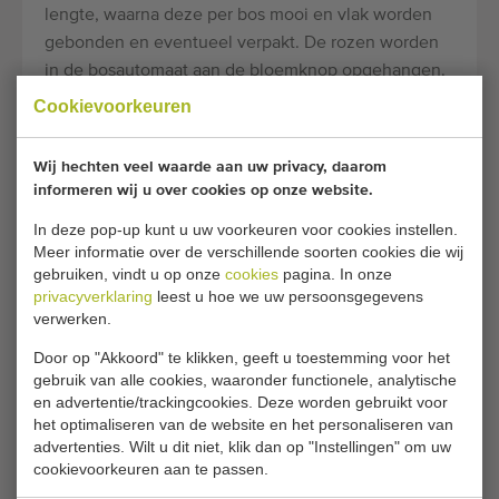
lengte, waarna deze per bos mooi en vlak worden
gebonden en eventueel verpakt. De rozen worden
in de bosautomaat aan de bloemknop opgehangen.
Lengte van de steel wordt door de machine
Cookievoorkeuren
elektronisch gemeten. Optioneel is een camera voor
het meten van de steeldikte of het stadium van
Wij hechten veel waarde aan uw privacy, daarom
opening ( bloei) van de roos. Vervolgens stuurt de
informeren wij u over cookies op onze website.
rozenbosautomaat de roos naar het juiste
In deze pop-up kunt u uw voorkeuren voor cookies instellen.
bosstation. Hier worden de rozen per 10, 15 of 20 in
Meer informatie over de verschillende soorten cookies die wij
een bos gebonden en op één lengte afgesneden.
gebruiken, vindt u op onze
cookies
pagina. In onze
Deze manier van rozen sorteren is zeer efficiënt en
privacyverklaring
leest u hoe we uw persoonsgegevens
verwerken.
arbeidsbesparend met een capaciteit tot 10.000
rozen per uur. Daarnaast zorgt een
Door op "Akkoord" te klikken, geeft u toestemming voor het
rozenbosautomaat van Aweta of Jamafa voor
gebruik van alle cookies, waaronder functionele, analytische
en advertentie/trackingcookies. Deze worden gebruikt voor
kwaliteitsverhoging door het maken van
het optimaliseren van de website en het personaliseren van
strakke uniforme bossen.
advertenties. Wilt u dit niet, klik dan op "Instellingen" om uw
cookievoorkeuren aan te passen.
Lengtesorteermachine voor rozen en