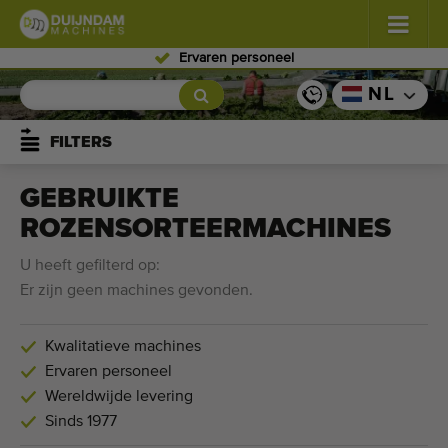
Ervaren personeel
Bloemen en planten
(587)
NL
Vollegrondgroenten
(570)
FILTERS
Glastuinbouw groenten
(350)
GEBRUIKTE
ROZENSORTEERMACHINES
Fruitteelt
(336)
U heeft gefilterd op:
Transportbanden
(441)
Er zijn geen machines gevonden.
Verkoop uw machine!
Kwalitatieve machines
Ervaren personeel
Zoek per soort
Wereldwijde levering
Laatst bekeken machines
Sinds 1977