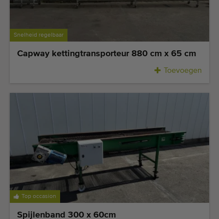
Laatst toegevoegde machines
E-mail Alerts
Snelheid regelbaar
Capway kettingtransporteur 880 cm x 65 cm
Machines
Toevoegen
Merken
Over ons
Veelgestelde vragen
Werken bij
Contact
Blog
Top occasion
Spijlenband 300 x 60cm