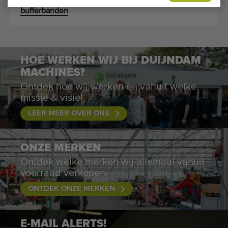
Potplanten
Bloembollen
bufferbanden
HOE WERKEN WIJ BIJ DUIJNDAM
MACHINES?
Ontdek hoe wij werken en vanuit welke
missie & visie!
LEER MEER OVER ONS
ONZE MERKEN
Ontdek welke merken wij allemaal vanuit
voorraad verkopen.
ONTDEK ONZE MERKEN
E-MAIL ALERTS!