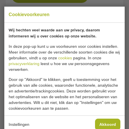
Cookievoorkeuren
GERELATEERDE PAGINA'S
Wij hechten veel waarde aan uw privacy, daarom
informeren wij u over cookies op onze website.
Rollenbanen
Telescoop- &
Duobanden
Opvoerbanden
In deze pop-up kunt u uw voorkeuren voor cookies instellen.
Oogstband
Meer informatie over de verschillende soorten cookies die wij
gebruiken, vindt u op onze
cookies
pagina. In onze
Plantentransportbanden
Onderlossers
privacyverklaring
leest u hoe we uw persoonsgegevens
Vlakke banden
Transportvijzels
verwerken.
Ketting transporteurs
Transportbanden
Door op "Akkoord" te klikken, geeft u toestemming voor het
gebruik van alle cookies, waaronder functionele, analytische
Bochtbanden
Wasmachines
en advertentie/trackingcookies. Deze worden gebruikt voor
Leesbanden
Machines voor
het optimaliseren van de website en het personaliseren van
Wortelen (Peen)
advertenties. Wilt u dit niet, klik dan op "Instellingen" om uw
Rollenleesbanden
cookievoorkeuren aan te passen.
Machines voor
Bufferbanden
Aardappelen
Trogbanden
Machines voor
Instellingen
Akkoord