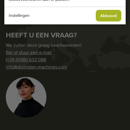
Kwalitatieve machines
2913 LR Nieuwerkerk a/d IJssel
(Regio Rotterdam)
Ervaren personeel
Instellingen
Akkoord
Nederland
Wereldwijde levering
Sinds 1977
HEEFT U EEN VRAAG?
We zullen deze graag beantwoorden!
Bel of stuur een e-mail
(+31) (0)180 632 088
info@duijndam-machines.com