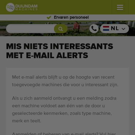
Ervaren personeel
Bloemen en planten
(587)
NL
Vollegrondgroenten
(570)
MIS NIETS INTERESSANTS
MET E-MAIL ALERTS
Glastuinbouw groenten
(350)
Fruitteelt
(336)
Met e-mail alerts blijft u op de hoogte van recent
Transportbanden
(441)
toegevoegde machines die voor u interessant zijn.
Verkoop uw machine!
Als u zich aanmeld ontvangt u een melding zodra
een machine voldoet aan één van de door u
Zoek per soort
geselecteerde kenmerken, zoals type machine,
merk en teelt.
Laatst bekeken machines
Aanmelden of beheren van e-mail alerts? Vul hier