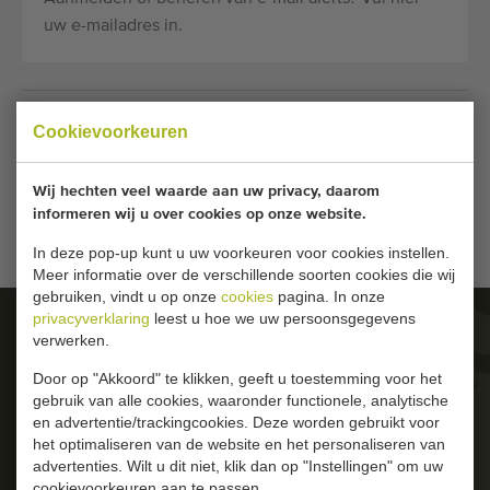
Laatst toegevoegde machines
uw e-mailadres in.
E-mail Alerts
Machines
E-mailadres
*
Cookievoorkeuren
Merken
Wij hechten veel waarde aan uw privacy, daarom
informeren wij u over cookies op onze website.
Over ons
UITSCHRIJVEN
LOG IN
In deze pop-up kunt u uw voorkeuren voor cookies instellen.
Meer informatie over de verschillende soorten cookies die wij
Veelgestelde vragen
gebruiken, vindt u op onze
cookies
pagina. In onze
privacyverklaring
leest u hoe we uw persoonsgegevens
Werken bij
OPENINGSTIJDEN
verwerken.
8:00-17:00 (maandag - vrijdag)
Door op "Akkoord" te klikken, geeft u toestemming voor het
Contact
gebruik van alle cookies, waaronder functionele, analytische
en advertentie/trackingcookies. Deze worden gebruikt voor
Blog
ADRES
het optimaliseren van de website en het personaliseren van
advertenties. Wilt u dit niet, klik dan op "Instellingen" om uw
Tweede Tochtweg 127
cookievoorkeuren aan te passen.