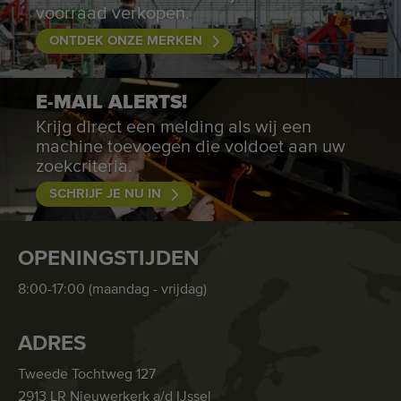
voorraad verkopen.
ONTDEK ONZE MERKEN
E-MAIL ALERTS!
Krijg direct een melding als wij een
machine toevoegen die voldoet aan uw
zoekcriteria.
SCHRIJF JE NU IN
OPENINGSTIJDEN
8:00-17:00 (maandag - vrijdag)
ADRES
Tweede Tochtweg 127
2913 LR Nieuwerkerk a/d IJssel