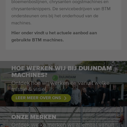
bloemenboslijnen, chrysanten oogstmachines en
chrysantenknippers. De servicebedrijven van BTM
ondersteunen ons bij het onderhoud van de
machines.
Hier onder vindt u het actuele aanbod aan
gebruikte BTM machines.
HOE WERKEN WIJ BIJ DUIJNDAM
MACHINES?
Ontdek hoe wij werken en vanuit welke
missie & visie!
LEER MEER OVER ONS
ONZE MERKEN
Ontdek welke merken wij allemaal vanuit