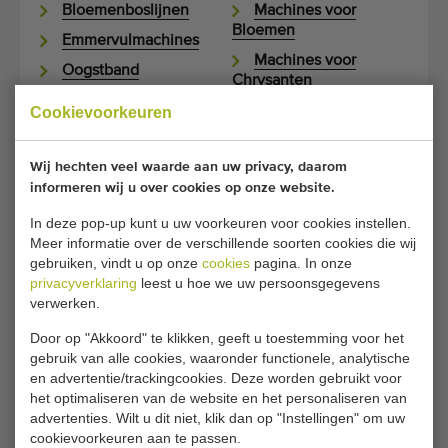
Bloemenboslijnen
Machines voor
Bloemen
Emmervulmachines
Machines voor
Oogstband
Chrysanten
Transportbanden
Bercomex
Cookievoorkeuren
Wij hechten veel waarde aan uw privacy, daarom
informeren wij u over cookies op onze website.
OVER TWEEDEHANDS BTM
MACHINES
In deze pop-up kunt u uw voorkeuren voor cookies instellen.
Meer informatie over de verschillende soorten cookies die wij
gebruiken, vindt u op onze
cookies
pagina. In onze
BTM Greenhouse Logistics
privacyverklaring
leest u hoe we uw persoonsgegevens
is gespecialiseerd in de
verwerken.
ontwikkeling en bouw van
Door op "Akkoord" te klikken, geeft u toestemming voor het
oogst- en
gebruik van alle cookies, waaronder functionele, analytische
verwerkingsmachines voor de (glas) tuinbouw. Zij
en advertentie/trackingcookies. Deze worden gebruikt voor
het optimaliseren van de website en het personaliseren van
spelen met name in op intelligente oplossingen voor
advertenties. Wilt u dit niet, klik dan op "Instellingen" om uw
bloemen. Al deze machines combineren een hoge
cookievoorkeuren aan te passen.