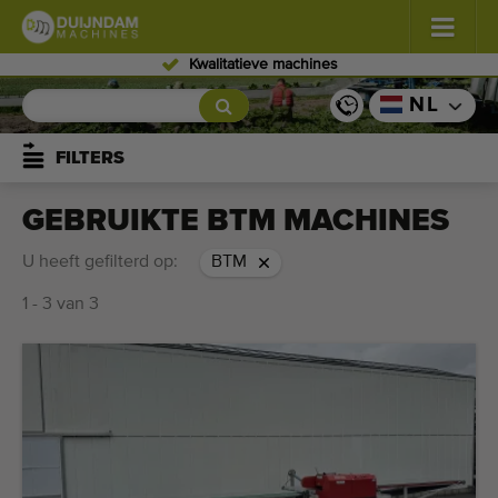
Ervaren personeel
Bloemen en planten
(587)
NL
Vollegrondgroenten
(570)
FILTERS
Glastuinbouw groenten
(350)
GEBRUIKTE BTM MACHINES
Fruitteelt
(336)
U heeft gefilterd op:
BTM
1 - 3 van 3
Transportbanden
(441)
Verkoop uw machine!
Zoek per soort
Laatst bekeken machines