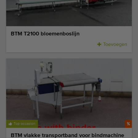
Laatst toegevoegde machines
E-mail Alerts
BTM T2100 bloemenboslijn
Machines
Toevoegen
Merken
Over ons
Veelgestelde vragen
Werken bij
Contact
Blog
Top occasion
BTM vlakke transportband voor bindmachine