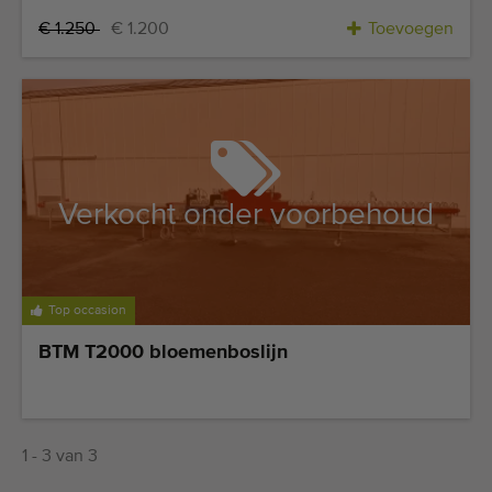
Kwalitatieve machines
€ 1.250
€ 1.200
Toevoegen
Ervaren personeel
Wereldwijde levering
Sinds 1977
Verkocht onder voorbehoud
Top occasion
BTM T2000 bloemenboslijn
1 - 3 van 3