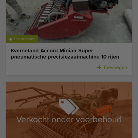
Laatst toegevoegde machines
E-mail Alerts
Machines
Top occasion
Merken
Kverneland Accord Miniair Super
pneumatische precisiezaaimachine 10 rijen
Over ons
Toevoegen
Veelgestelde vragen
Werken bij
Contact
Verkocht onder voorbehoud
Blog