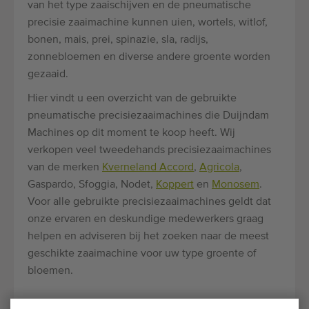
van het type zaaischijven en de pneumatische
precisie zaaimachine kunnen uien, wortels, witlof,
bonen, mais, prei, spinazie, sla, radijs,
zonnebloemen en diverse andere groente worden
gezaaid.
Hier vindt u een overzicht van de gebruikte
pneumatische precisiezaaimachines die Duijndam
Machines op dit moment te koop heeft. Wij
verkopen veel tweedehands precisiezaaimachines
van de merken
Kverneland Accord
,
Agricola
,
Gaspardo, Sfoggia, Nodet,
Koppert
en
Monosem
.
Voor alle gebruikte precisiezaaimachines geldt dat
onze ervaren en deskundige medewerkers graag
helpen en adviseren bij het zoeken naar de meest
geschikte zaaimachine voor uw type groente of
bloemen.