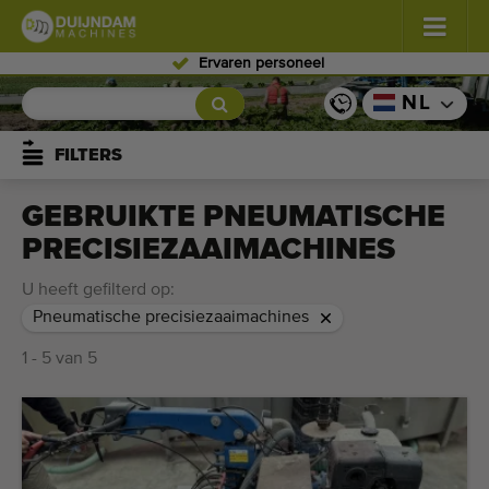
Ervaren personeel
Bloemen en planten
(587)
NL
Vollegrondgroenten
(570)
FILTERS
Glastuinbouw groenten
(350)
GEBRUIKTE PNEUMATISCHE
PRECISIEZAAIMACHINES
Fruitteelt
(336)
U heeft gefilterd op:
Transportbanden
(441)
Pneumatische precisiezaaimachines
Verkoop uw machine!
1 - 5 van 5
Zoek per soort
Laatst bekeken machines