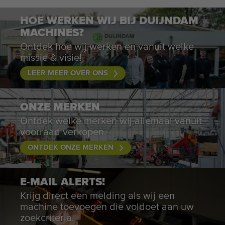
HOE WERKEN WIJ BIJ DUIJNDAM
MACHINES?
Ontdek hoe wij werken en vanuit welke
missie & visie!
LEER MEER OVER ONS
ONZE MERKEN
Ontdek welke merken wij allemaal vanuit
voorraad verkopen.
ONTDEK ONZE MERKEN
E-MAIL ALERTS!
Krijg direct een melding als wij een
machine toevoegen die voldoet aan uw
zoekcriteria.