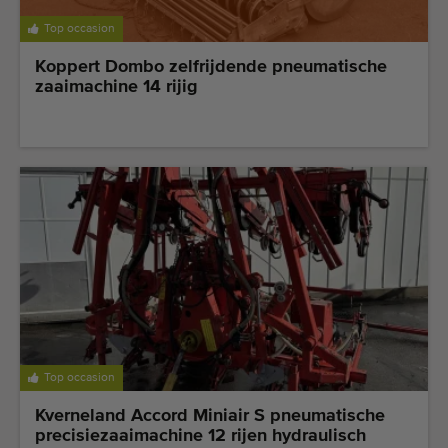
Kwalitatieve machines
Top occasion
Ervaren personeel
Koppert Dombo zelfrijdende pneumatische
Wereldwijde levering
zaaimachine 14 rijig
Sinds 1977
Top occasion
Kverneland Accord Miniair S pneumatische
precisiezaaimachine 12 rijen hydraulisch