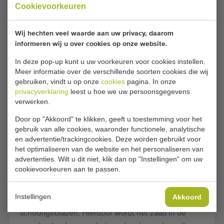
WERKING VAN EEN
Cookievoorkeuren
PNEUMATISCHE
PRECISIEZAAIMACHINE VOOR
Wij hechten veel waarde aan uw privacy, daarom
GROENTE
informeren wij u over cookies op onze website.
In deze pop-up kunt u uw voorkeuren voor cookies instellen.
Dit type machines zaaien het zaad met
Meer informatie over de verschillende soorten cookies die wij
nauwkeurig omdat de zaden op gelijke, vooraf
gebruiken, vindt u op onze
cookies
pagina. In onze
ingestelde afstand zaaien. In het zaaielement zit
privacyverklaring
leest u hoe we uw persoonsgegevens
een draaiende zaaischijf die door vacuüm het zaad
verwerken.
op de zaaischijf vast zuigt. In deze zaaischijf zit
Door op "Akkoord" te klikken, geeft u toestemming voor het
namelijk op regelmatige afstand een gaatje
gebruik van alle cookies, waaronder functionele, analytische
waarmee het zaad vacuüm wordt gezogen wanneer
en advertentie/trackingcookies. Deze worden gebruikt voor
het optimaliseren van de website en het personaliseren van
het door de zaadbak draait. Afstrijkers die langs de
advertenties. Wilt u dit niet, klik dan op "Instellingen" om uw
schijf strijken zorgen dat per gaatje slechts één
cookievoorkeuren aan te passen.
zaadje wordt vastgezogen. Vervolgens wordt het
vacuüm verbroken boven de zaadkouter, waarbij het
Instellingen
Akkoord
gaatje in de zaaischijf ook met perslucht wordt
schoongeblazen. Hierdoor wordt het zaad in de