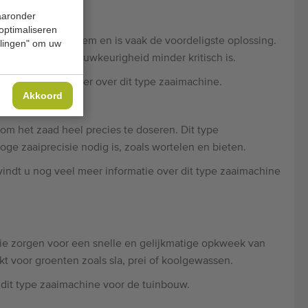
waaronder
 optimaliseren
oudig zaaisysteem en is vaak de voordeligste oplossing.
ellingen" om uw
ssen waarbij de nauwkeurigheid minder kritisch is.
t u nog veel meer over dit type zaaimachine.
Akkoord
om het zaad heel precies te doseren. Dit type
ge zaaiprecisie nodig is, zoals wortelen en bieten.
ndt u nog veel meer informatie over dit type zaaimachine
die zorgen voor een snelle en gelijkmatige opkweek van
t voor groenten zoals sla, prei of koolgewassen.
 dit type zaaimachine voor de tuinbouw.