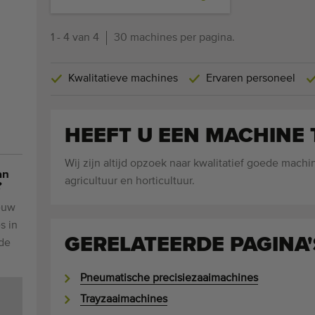
1 - 4 van 4
30 machines per pagina.
Kwalitatieve machines
Ervaren personeel
HEEFT U EEN MACHINE 
Wij zijn altijd opzoek naar kwalitatief goede machi
an
agricultuur en horticultuur.
?
euw
s in
GERELATEERDE PAGINA'
de
Pneumatische precisiezaaimachines
Trayzaaimachines