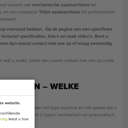
bod varieert van
mechanische zaaimachines
tot
s
, en van compacte
Thilot zaaimachines
tot professionele
nteteelt.
l op voorraad hebben. Op de pagina van een specifieke
nclusief specificaties, foto’s en vaak video’s. Bent u
eem dan vooral contact met ons op of vraag eenvoudig
en wat u zoekt, neem dan vooral contact met ons op zodat
NE KOPEN – WELKE
ze website.
rijk om te kijken naar het type machine en het gewas dat u
rschillende
onder te verdelen in 2 typen; mechanisch en pneumatisch.
aring
leest u hoe