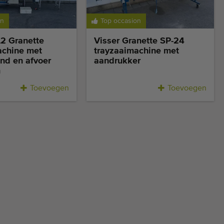
on
Top occasion
L2 Granette
Visser Granette SP-24
achine met
trayzaaimachine met
nd en afvoer
aandrukker
n
Toevoegen
Toevoegen