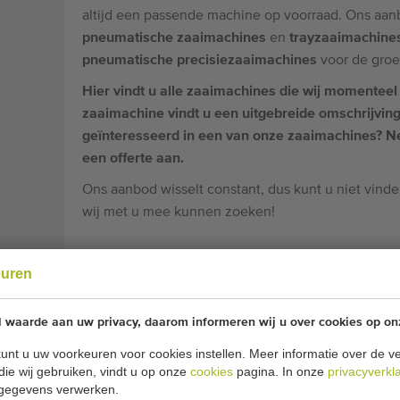
altijd een passende machine op voorraad. Ons aan
pneumatische zaaimachines
en
trayzaaimachine
pneumatische precisiezaaimachines
voor de groe
Hier vindt u alle zaaimachines die wij momentee
zaaimachine vindt u een uitgebreide omschrijving i
geïnteresseerd in een van onze zaaimachines? N
een offerte aan.
Ons aanbod wisselt constant, dus kunt u niet vind
wij met u mee kunnen zoeken!
GEBRUIKTE ZAAIMACHI
euren
SOORTEN ZIJN ER?
l waarde aan uw privacy, daarom informeren wij u over cookies op on
Bij de aanschaf van een
zaaimachine
is het belang
unt u uw voorkeuren voor cookies instellen. Meer informatie over de ve
wilt zaaien. Zaaimachines voor de akkerbouw zijn 
die wij gebruiken, vindt u op onze
cookies
pagina. In onze
privacyverkl
Hieronder leggen we de verschillen uit:
gegevens verwerken.