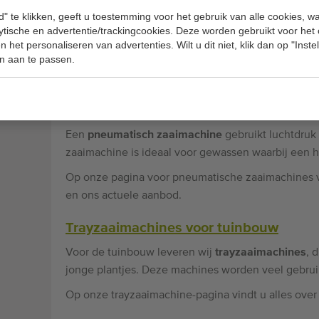
" te klikken, geeft u toestemming voor het gebruik van alle cookies, 
Mechanische zaaimachine
lytische en advertentie/trackingcookies. Deze worden gebruikt voor het
Een
mechanische zaaimachine
werkt met een eenv
 het personaliseren van advertenties. Wilt u dit niet, klik dan op "Inst
n aan te passen.
Ze zijn zeer geschikt voor kleinere telers en gewa
Op onze pagina over mechanische zaaimachine lees
Pneumatisch zaaimachine
Een
pneumatisch zaaimachine
gebruikt luchtdruk 
zaaimachine is ideaal voor gewassen waarbij een ho
Op onze pagina voor pneumatische zaaimachines vi
en ons actuele aanbod.
Trayzaaimachines voor tuinbouw
Voor de tuinbouw leveren wij
trayzaaimachines
, 
jonge plantjes. Deze machines worden veel gebruik
Op onze trayzaaimachine-pagina vindt u alles over