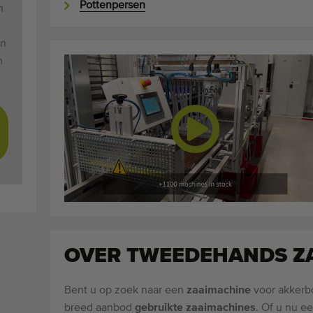
Pottenpersen
n
an
n
OVER TWEEDEHANDS Z
Bent u op zoek naar een
zaaimachine
voor akkerb
breed aanbod
gebruikte zaaimachines
. Of u nu e