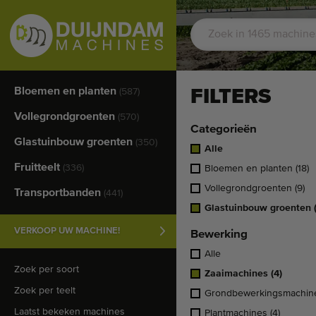
Bloemen en planten
FILTERS
(587)
Vollegrondgroenten
(570)
Categorieën
Glastuinbouw groenten
(350)
Alle
Fruitteelt
(336)
Bloemen en planten
(18)
Vollegrondgroenten
(9)
Transportbanden
(441)
Glastuinbouw groenten
VERKOOP UW MACHINE!
Bewerking
Alle
Zoek per soort
Zaaimachines
(4)
Zoek per teelt
Grondbewerkingsmachi
Laatst bekeken machines
Plantmachines
(4)