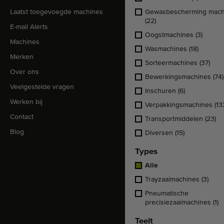
Laatst toegevoegde machines
Gewasbescherming mach
(22)
E-mail Alerts
Oogstmachines
(3)
Machines
Wasmachines
(18)
Merken
Sorteermachines
(37)
Over ons
Bewerkingsmachines
(74)
Veelgestelde vragen
Inschuren
(6)
Werken bij
Verpakkingsmachines
(13
Contact
Transportmiddelen
(23)
Blog
Diversen
(15)
Types
Alle
Trayzaaimachines
(3)
Pneumatische
precisiezaaimachines
(1)
Teelt