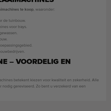
aimachines te koop
, waaronder:
or de tuinbouw.
nes voor trays.
 gewassen.
bouw.
toepassingsgebied.
bouwbedrijven.
NE – VOORDELIG EN
hines betekent kiezen voor kwaliteit en zekerheid. Alle
 nodig gereviseerd. Zo bent u verzekerd van een