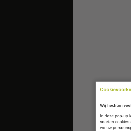
Cookievoork
Wij hechten vee
In deze pop-up k
soorten cookies 
we uw persoons