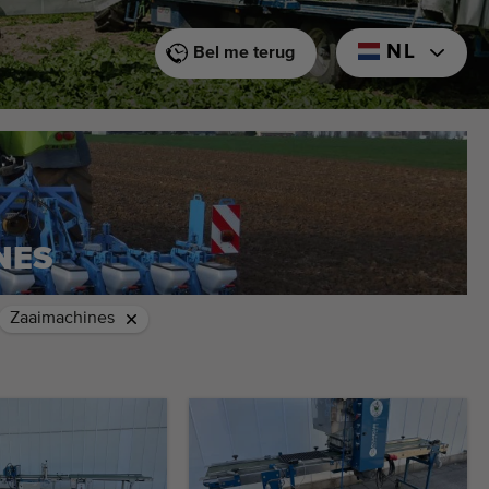
NL
Bel me terug
NES
Zaaimachines