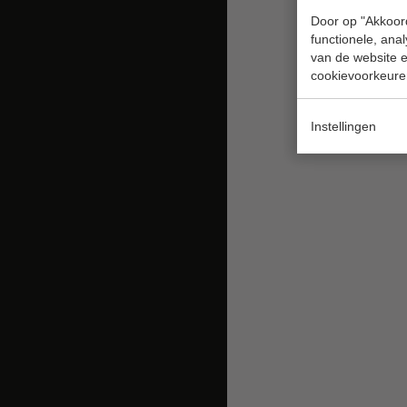
Door op "Akkoord
functionele, ana
van de website en
cookievoorkeure
Instellingen