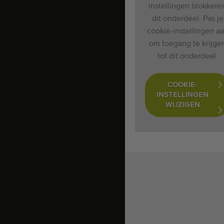
instellingen blokkere
dit onderdeel. Pas je
cookie-instellingen a
om toegang te krijge
tot dit onderdeel.
COOKIE-
INSTELLINGEN
WIJZIGEN