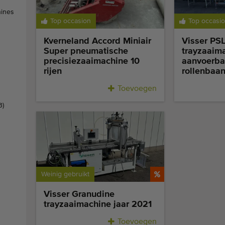
ines
Top occasion
Top occasi
Kverneland Accord Miniair
Visser PS
Super pneumatische
trayzaaim
precisiezaaimachine 10
aanvoerba
rijen
rollenbaa
Toevoegen
3)
Weinig gebruikt
Visser Granudine
trayzaaimachine jaar 2021
Toevoegen