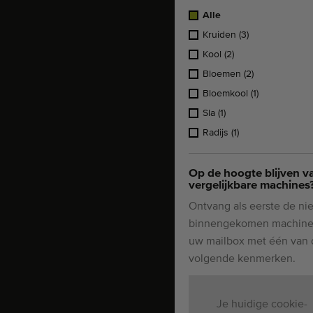
Alle
Kruiden
(3)
Kool
(2)
Bloemen
(2)
Bloemkool
(1)
Sla
(1)
Radijs
(1)
Op de hoogte blijven v
vergelijkbare machines
Ontvang als eerste de ni
binnengekomen machine
uw mailbox met één van 
volgende kenmerken.
Je huidige cookie-