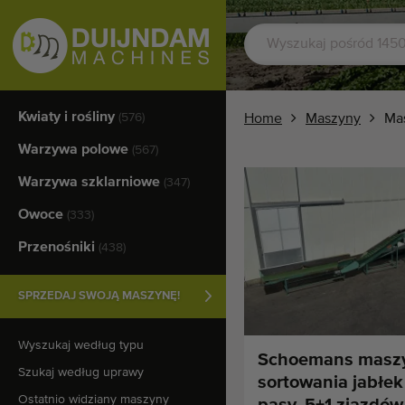
Kwiaty i rośliny
(576)
Home
Maszyny
Ma
Warzywa polowe
(567)
Warzywa szklarniowe
(347)
Owoce
(333)
Przenośniki
(438)
SPRZEDAJ SWOJĄ MASZYNĘ!
Wyszukaj według typu
Schoemans masz
Szukaj według uprawy
sortowania jabłek
Ostatnio widziany maszyny
pasy, 5+1 zjazdów