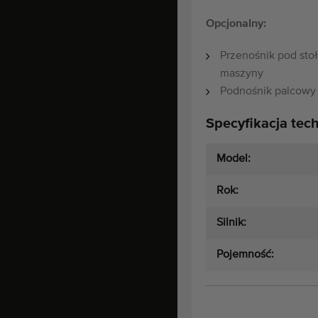
Opcjonalny:
Przenośnik pod sto
maszyny
Podnośnik palcowy 
Specyfikacja tec
Model:
Rok:
Silnik:
Pojemność: