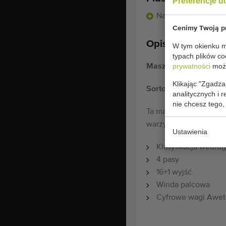
Preferencje d
Najlepsza okazja
Cenimy Twoją pr
Opis:
W tym okienku mo
typach plików co
prywatności
może
Maszyna do sortowa
Klikając "Zgadza
Sortownica do pomi
analitycznych i 
nie chcesz tego,
Ta maszyna może być 
warzyw, takich jak pap
Ustawienia
Klasyfikacja według
4 pasy
16+1 wyjść
Winda palcowa
Cyfrowe wagi Awet