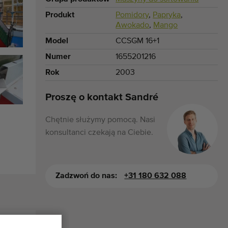
Produkt
Pomidory
,
Papryka
,
Awokado
,
Mango
Model
CCSGM 16+1
Numer
1655201216
Rok
2003
Proszę o kontakt Sandré
Chętnie służymy pomocą. Nasi
konsultanci czekają na Ciebie.
Zadzwoń do nas:
+31 180 632 088