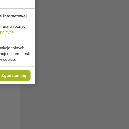
e internetowej.
macji o różnych
polityce
unkcjonalnych,
cji reklam. Jeśli
w cookie.
Zgadzam się