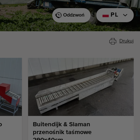
PL
Oddzwoń
Drukuj
o
Buitendijk & Slaman
przenośnik taśmowe
290x40cm