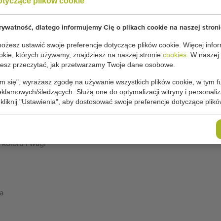
otyczące plików cookie
ywatność, dlatego informujemy Cię o plikach cookie na naszej stroni
żesz ustawić swoje preferencje dotyczące plików cookie. Więcej infor
okie, których używamy, znajdziesz na naszej stronie
cookies
. W naszej
sz przeczytać, jak przetwarzamy Twoje dane osobowe.
nia pomidorów Aweta CSGMB 4-16
m się", wyrażasz zgodę na używanie wszystkich plików cookie, w tym f
dorów Aweta CSGMB 4-16
reklamowych/śledzących. Służą one do optymalizacji witryny i personaliza
 kliknij "Ustawienia", aby dostosować swoje preferencje dotyczące plikó
również używana do sortowania innych owoców i
ryka, awokado, mango i cytrusy.
 koloru i wagi
a