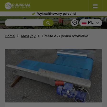
Wykwalifikowany personel
Kwiaty i rośliny
(587)
PL
Warzywa polowe
(570)
Home
Maszyny
Greefa A-3 jabłka równiarka
Warzywa szklarniowe
(350)
Owoce
(336)
Przenośniki
(441)
Sprzedaj swoją maszynę!
Wyszukaj według typu
Ostatnio widziany maszyny