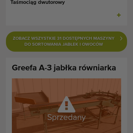
Taśmociąg dwutorowy
Ostatnio dodane maszyny
Powiadomieniom o maszynach
Import maszyn
ZOBACZ WSZYSTKIE 31 DOSTĘPNYCH MASZYNY
DO SORTOWANIA JABŁEK I OWOCÓW
Maszyny
Marki
Greefa A-3 jabłka równiarka
O nas
FAQ
Kontakt
Sprzedany
Blog