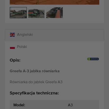
Maszyny rolnicze i ogrodnicze dobrej jakości
Wykwalifikowany personel
Dostawa na całym świecie
działamy od 1977 roku
Angielski
Polski
Opis:
Greefa A-3 jabłka równiarka
Równiarka do jabłek Greefa A3
Specyfikacja techniczna:
Model:
A3