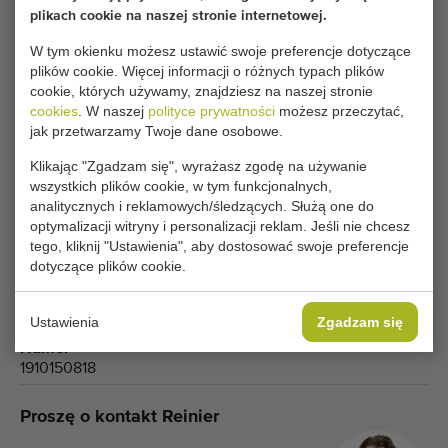
plikach cookie na naszej stronie internetowej.
W tym okienku możesz ustawić swoje preferencje dotyczące
plików cookie. Więcej informacji o różnych typach plików
cookie, których używamy, znajdziesz na naszej stronie
Typ
cookies
. W naszej
polityce prywatności
możesz przeczytać,
Maszyny do sortowania jabłek i owoców
jak przetwarzamy Twoje dane osobowe.
Producent
Greefa
Klikając "Zgadzam się", wyrażasz zgodę na używanie
wszystkich plików cookie, w tym funkcjonalnych,
Grupa produktów
analitycznych i reklamowych/śledzących. Służą one do
Maszyny do sortowania
optymalizacji witryny i personalizacji reklam. Jeśli nie chcesz
tego, kliknij "Ustawienia", aby dostosować swoje preferencje
Produkt
dotyczące plików cookie.
Jabłka
Model
A3
Ustawienia
Zgadzam się
Numer
1910150818
Proszę o kontakt Reinier