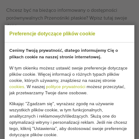
Chcesz być na bieżąco informowany o dostępności
porównywalnych Przenośniki płaskie? Wpisz tutaj swoje
dane.
Preferencje dotyczące plików cookie
Twoje obecne ustawienia plików cookie blokują tę
Cenimy Twoją prywatność, dlatego informujemy Cię o
część. Zmień ustawienia plików cookie, aby uzyskać
plikach cookie na naszej stronie internetowej.
dostęp do tej części.
W tym okienku możesz ustawić swoje preferencje dotyczące
plików cookie. Więcej informacji o różnych typach plików
ZMIEŃ USTAWIENIA PLIKÓW COOKIE
cookie, których używamy, znajdziesz na naszej stronie
cookies
. W naszej
polityce prywatności
możesz przeczytać,
jak przetwarzamy Twoje dane osobowe.
Klikając "Zgadzam się", wyrażasz zgodę na używanie
wszystkich plików cookie, w tym funkcjonalnych,
Typ
analitycznych i reklamowych/śledzących. Służą one do
Przenośniki płaskie
optymalizacji witryny i personalizacji reklam. Jeśli nie chcesz
Producent
tego, kliknij "Ustawienia", aby dostosować swoje preferencje
Bodijn
dotyczące plików cookie.