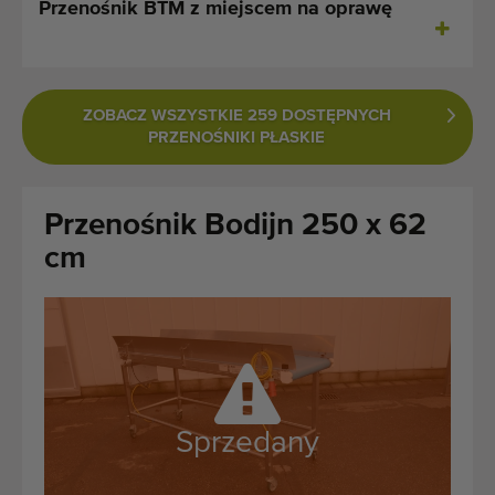
Przenośnik BTM z miejscem na oprawę
Ostatnio dodane maszyny
Powiadomieniom o maszynach
ZOBACZ WSZYSTKIE 259 DOSTĘPNYCH
Import maszyn
PRZENOŚNIKI PŁASKIE
Maszyny
Przenośnik Bodijn 250 x 62
Marki
cm
O nas
FAQ
Kontakt
Sprzedany
Blog