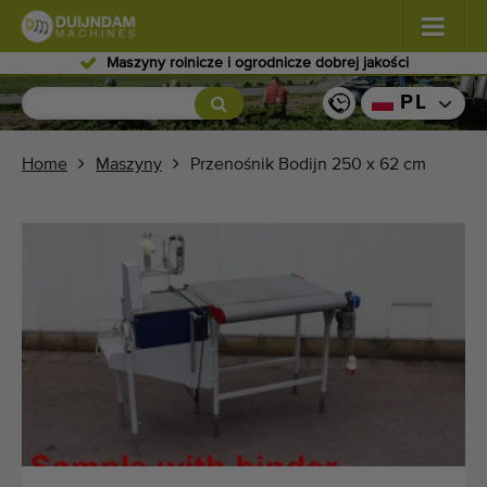
jakości
Wykwalifikowany personel
Kwiaty i rośliny
(587)
PL
Warzywa polowe
(570)
Home
Maszyny
Przenośnik Bodijn 250 x 62 cm
Warzywa szklarniowe
(350)
Owoce
(336)
Przenośniki
(441)
Sprzedaj swoją maszynę!
Wyszukaj według typu
Ostatnio widziany maszyny