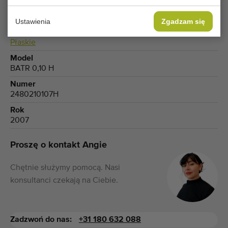
Produkt
Warzywa
Ustawienia
Zgadzam się
Typ przenośnika
Płaskie
Model
BATR 0,10 H
Numer
2480210107H
Rok
2007
Proszę o kontakt Angie
Chętnie służymy pomocą. Nasi
konsultanci czekają na Ciebie.
Zadzwoń do nas:
+31 180 632 088