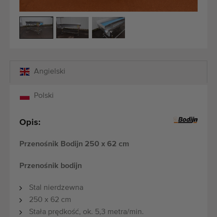
Maszyny rolnicze i ogrodnicze dobrej jakości
Wykwalifikowany personel
Dostawa na całym świecie
działamy od 1977 roku
Angielski
Polski
Opis:
Przenośnik Bodijn 250 x 62 cm
Przenośnik bodijn
Stal nierdzewna
250 x 62 cm
Stała prędkość, ok. 5,3 metra/min.