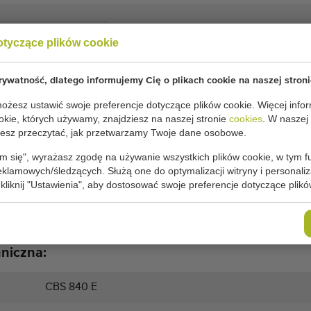
Angielski
otyczące plików cookie
ywatność, dlatego informujemy Cię o plikach cookie na naszej stroni
żesz ustawić swoje preferencje dotyczące plików cookie. Więcej infor
 Lej zasypowy z rollercleanerem i 2 przenośnikami.
okie, których używamy, znajdziesz na naszej stronie
cookies
. W naszej
sz przeczytać, jak przetwarzamy Twoje dane osobowe.
Progress 840E
840E
m się", wyrażasz zgodę na używanie wszystkich plików cookie, w tym f
rzenośnikami
reklamowych/śledzących. Służą one do optymalizacji witryny i personaliza
 kliknij "Ustawienia", aby dostosować swoje preferencje dotyczące plikó
ość rolek od 5 mm do 35 mm
0 cm
ść
hniczna:
CBS 840 E