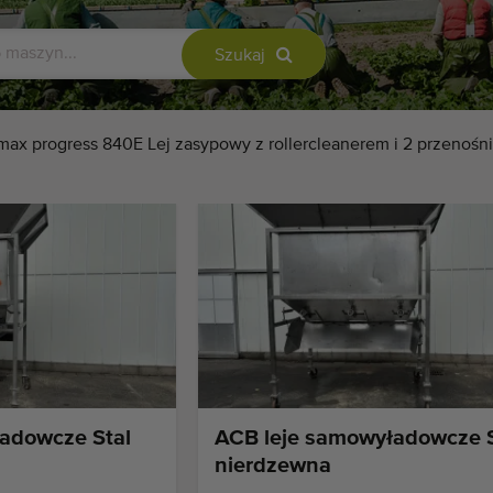
Szukaj
max progress 840E Lej zasypowy z rollercleanerem i 2 przenośn
adowcze Stal
ACB leje samowyładowcze S
nierdzewna