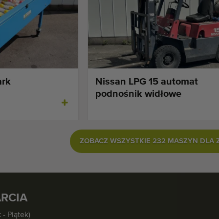
ark
Nissan LPG 15 automat
podnośnik widłowe
ZOBACZ WSZYSTKIE 232 MASZYN DLA Z
RCIA
 - Piątek)