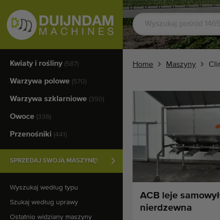
Kwiaty i rośliny
(587)
Home
Maszyny
Cli
Warzywa polowe
(570)
Warzywa szklarniowe
(350)
Owoce
(336)
Przenośniki
(441)
SPRZEDAJ SWOJĄ MASZYNĘ!
Wyszukaj według typu
ACB leje samowył
Szukaj według uprawy
nierdzewna
Ostatnio widziany maszyny