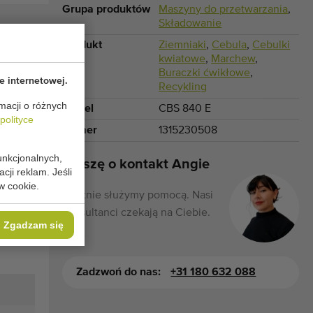
Grupa produktów
Maszyny do przetwarzania
,
Składowanie
Produkt
Ziemniaki
,
Cebula
,
Cebulki
kwiatowe
,
Marchew
,
Buraczki ćwikłowe
,
e internetowej.
Recykling
macji o różnych
Model
CBS 840 E
polityce
Numer
1315230508
unkcjonalnych,
Proszę o kontakt Angie
cji reklam. Jeśli
w cookie.
Chętnie służymy pomocą. Nasi
konsultanci czekają na Ciebie.
Zgadzam się
Zadzwoń do nas:
+31 180 632 088