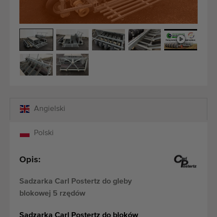
Maszyny rolnicze i ogrodnicze dobrej jakości
Wykwalifikowany personel
Dostawa na całym świecie
działamy od 1977 roku
Angielski
Polski
Opis:
Sadzarka Carl Postertz do gleby
blokowej 5 rzędów
Sadzarka Carl Postertz do bloków