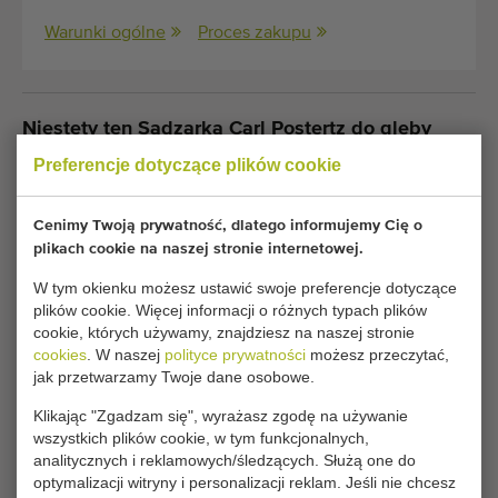
Warunki ogólne
Proces zakupu
Niestety ten Sadzarka Carl Postertz do gleby
blokowej 5 rzędów został już sprzedany.
Preferencje dotyczące plików cookie
Chcesz być na bieżąco informowany o dostępności
Cenimy Twoją prywatność, dlatego informujemy Cię o
porównywalnych Maszyny do sadzenia sałaty? Wpisz tutaj
plikach cookie na naszej stronie internetowej.
swoje dane.
W tym okienku możesz ustawić swoje preferencje dotyczące
plików cookie. Więcej informacji o różnych typach plików
cookie, których używamy, znajdziesz na naszej stronie
Twoje obecne ustawienia plików cookie blokują tę
cookies
. W naszej
polityce prywatności
możesz przeczytać,
część. Zmień ustawienia plików cookie, aby uzyskać
jak przetwarzamy Twoje dane osobowe.
dostęp do tej części.
Klikając "Zgadzam się", wyrażasz zgodę na używanie
wszystkich plików cookie, w tym funkcjonalnych,
ZMIEŃ USTAWIENIA PLIKÓW COOKIE
analitycznych i reklamowych/śledzących. Służą one do
optymalizacji witryny i personalizacji reklam. Jeśli nie chcesz