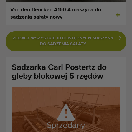
Ostatnio dodane maszyny
Van den Beucken A160-4 maszyna do
sadzenia sałaty nowy
Powiadomieniom o maszynach
Import maszyn
ZOBACZ WSZYSTKIE 10 DOSTĘPNYCH MASZYNY
DO SADZENIA SAŁATY
Maszyny
Marki
Sadzarka Carl Postertz do
gleby blokowej 5 rzędów
O nas
FAQ
Kontakt
Blog
Sprzedany