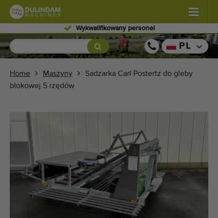
Wykwalifikowany personel
Kwiaty i rośliny
(576)
PL
Warzywa polowe
(567)
Home
Maszyny
Sadzarka Carl Postertz do gleby
blokowej 5 rzędów
Warzywa szklarniowe
(347)
Owoce
(333)
Przenośniki
(437)
Sprzedaj swoją maszynę!
Wyszukaj według typu
Ostatnio widziany maszyny