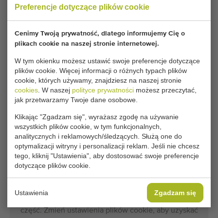
Preferencje dotyczące plików cookie
Model:
Special
Wymiary
380 cm x 165 cm x 215 cm
Cenimy Twoją prywatność, dlatego informujemy Cię o
transportowe:
(długość x szerokość x wysokość)
plikach cookie na naszej stronie internetowej.
W tym okienku możesz ustawić swoje preferencje dotyczące
plików cookie. Więcej informacji o różnych typach plików
Warunki ogólne
Proces zakupu
cookie, których używamy, znajdziesz na naszej stronie
cookies
. W naszej
polityce prywatności
możesz przeczytać,
jak przetwarzamy Twoje dane osobowe.
Klikając "Zgadzam się", wyrażasz zgodę na używanie
Niestety ten Javo Special doniczkark został już
wszystkich plików cookie, w tym funkcjonalnych,
sprzedany.
analitycznych i reklamowych/śledzących. Służą one do
optymalizacji witryny i personalizacji reklam. Jeśli nie chcesz
Chcesz być na bieżąco informowany o dostępności
tego, kliknij "Ustawienia", aby dostosować swoje preferencje
dotyczące plików cookie.
porównywalnych Doniczkarki? Wpisz tutaj swoje dane.
Ustawienia
Zgadzam się
Twoje obecne ustawienia plików cookie blokują tę
część. Zmień ustawienia plików cookie, aby uzyskać