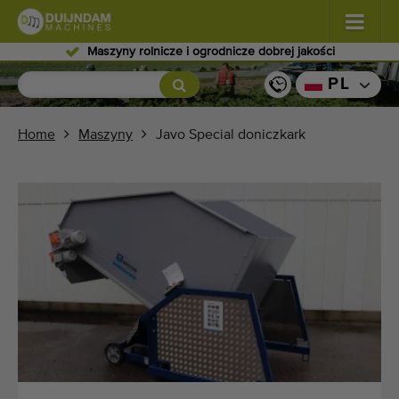
Wykwalifikowany personel
Kwiaty i rośliny
(587)
PL
Warzywa polowe
(570)
Home
Maszyny
Javo Special doniczkark
Warzywa szklarniowe
(350)
Owoce
(336)
Przenośniki
(441)
Sprzedaj swoją maszynę!
Wyszukaj według typu
Ostatnio widziany maszyny