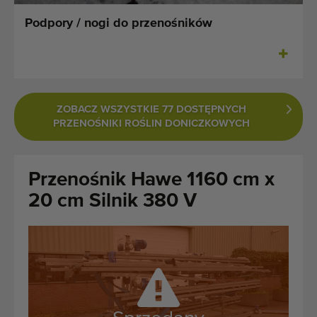
Ostatnio dodane maszyny
Podpory / nogi do przenośników
Powiadomieniom o maszynach
Import maszyn
ZOBACZ WSZYSTKIE 77 DOSTĘPNYCH
Maszyny
PRZENOŚNIKI ROŚLIN DONICZKOWYCH
Marki
Przenośnik Hawe 1160 cm x
O nas
20 cm Silnik 380 V
FAQ
Kontakt
Blog