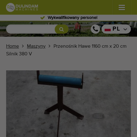
Wykwalifikowany personel
Kwiaty i rośliny
(576)
PL
Warzywa polowe
(567)
Home
Maszyny
Przenośnik Hawe 1160 cm x 20 cm
Silnik 380 V
Warzywa szklarniowe
(347)
Owoce
(333)
Przenośniki
(437)
Sprzedaj swoją maszynę!
Wyszukaj według typu
Ostatnio widziany maszyny