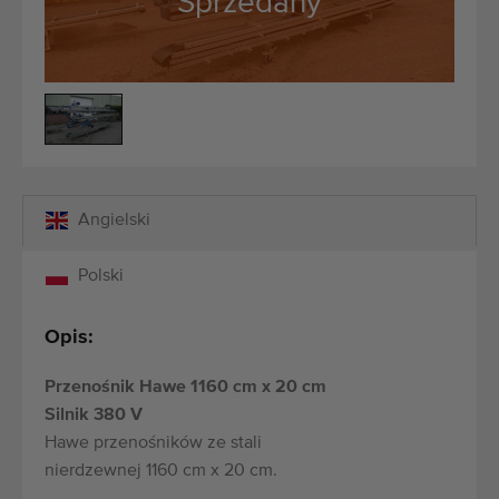
Sprzedany
Maszyny rolnicze i ogrodnicze dobrej jakości
Wykwalifikowany personel
Dostawa na całym świecie
działamy od 1977 roku
Angielski
Polski
Opis:
Przenośnik Hawe 1160 cm x 20 cm
Silnik 380 V
Hawe przenośników ze stali
nierdzewnej 1160 cm x 20 cm.