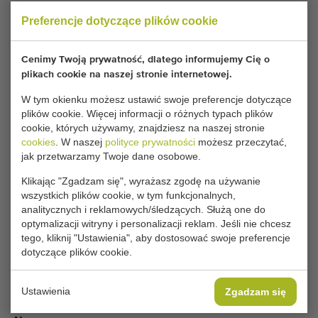
Preferencje dotyczące plików cookie
Twoje obecne ustawienia plików cookie blokują tę
część. Zmień ustawienia plików cookie, aby uzyskać
Cenimy Twoją prywatność, dlatego informujemy Cię o
dostęp do tej części.
plikach cookie na naszej stronie internetowej.
W tym okienku możesz ustawić swoje preferencje dotyczące
ZMIEŃ USTAWIENIA PLIKÓW COOKIE
plików cookie. Więcej informacji o różnych typach plików
cookie, których używamy, znajdziesz na naszej stronie
cookies
. W naszej
polityce prywatności
możesz przeczytać,
jak przetwarzamy Twoje dane osobowe.
Typ
Klikając "Zgadzam się", wyrażasz zgodę na używanie
Przenośniki roślin doniczkowych
wszystkich plików cookie, w tym funkcjonalnych,
analitycznych i reklamowych/śledzących. Służą one do
Producent
optymalizacji witryny i personalizacji reklam. Jeśli nie chcesz
Hawe
tego, kliknij "Ustawienia", aby dostosować swoje preferencje
Produkt
dotyczące plików cookie.
Rośliny doniczkowe
Typ przenośnika
Ustawienia
Zgadzam się
Płaskie