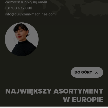
Zadzwoń lub wyślij email
+31 180 632 088
info@duijndam-machines.com
DO GÓRY
NAJWIĘKSZY ASORTYMENT
W EUROPIE
ZAPYTAJ O OFERTĘ CENOWĄ
ZAMÓW TĘ MASZYNĘ