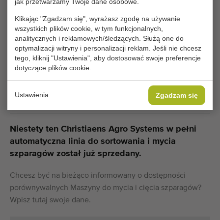
jak przetwarzamy Twoje dane osobowe.
Specyfikacja techniczna:
Klikając "Zgadzam się", wyrażasz zgodę na używanie
Model:
Type 7000 / 1500 / 1000
wszystkich plików cookie, w tym funkcjonalnych,
analitycznych i reklamowych/śledzących. Służą one do
optymalizacji witryny i personalizacji reklam. Jeśli nie chcesz
Rok:
2008
tego, kliknij "Ustawienia", aby dostosować swoje preferencje
dotyczące plików cookie.
Warunki ogólne
Proces zakupu
Ustawienia
Zgadzam się
Niestety ten Christiaens Agro Systems w pełni
automatyczna linia do sortowania i mycia
szparagów został już sprzedany.
Chcesz być na bieżąco informowany o dostępności
porównywalnych Maszyny do mycia i cięcia szparagów?
Wpisz tutaj swoje dane.