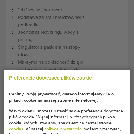
24+1 wyjść / sortowni
Podstawa ze stali nierdzewnej z
podkładką
Jednostka recyklingu wody z
pompą
Singulator z paskiem na stopy i
głowę
Maksymalna dokładność dzięki
zastosowaniu wielu kamer do
stopniowania długości, grubości,
Preferencje dotyczące plików cookie
krzywizny, fioletu, zieleni, rdzy i
otwarcia główki.
Cenimy Twoją prywatność, dlatego informujemy Cię o
Zaprojektowany dla 10 włóczni /
plikach cookie na naszej stronie internetowej.
sekundę
W tym okienku możesz ustawić swoje preferencje dotyczące
Przenośnik łańcuchowy ze stali
plików cookie. Więcej informacji o różnych typach plików
nierdzewnej przez podkładkę
cookie, których używamy, znajdziesz na naszej stronie
cookies
. W naszej
polityce prywatności
możesz przeczytać,