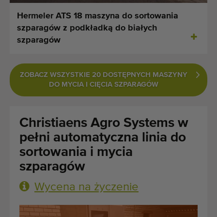
Ostatnio dodane maszyny
Hermeler ATS 18 maszyna do sortowania
szparagów z podkładką do białych
Powiadomieniom o maszynach
szparagów
Import maszyn
ZOBACZ WSZYSTKIE 20 DOSTĘPNYCH MASZYNY
Maszyny
DO MYCIA I CIĘCIA SZPARAGÓW
Marki
Christiaens Agro Systems w
O nas
pełni automatyczna linia do
FAQ
sortowania i mycia
szparagów
Kontakt
Wycena na życzenie
Blog