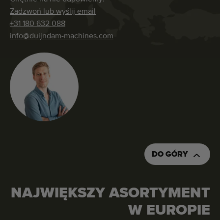
Zadzwoń lub wyślij email
+31 180 632 088
info@duijndam-machines.com
DO GÓRY
NAJWIĘKSZY ASORTYMENT
W EUROPIE
ZAPYTAJ O OFERTĘ CENOWĄ
ZAMÓW TĘ MASZYNĘ