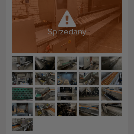
Maszyny rolnicze i ogrodnicze dobrej jakości
Wykwalifikowany personel
Dostawa na całym świecie
Sprzedany
działamy od 1977 roku