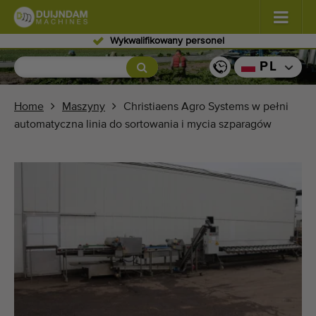
Wykwalifikowany personel
Kwiaty i rośliny
(576)
PL
Warzywa polowe
(567)
Home
Maszyny
Christiaens Agro Systems w pełni
automatyczna linia do sortowania i mycia szparagów
Warzywa szklarniowe
(347)
Owoce
(333)
Przenośniki
(438)
Sprzedaj swoją maszynę!
Wyszukaj według typu
Ostatnio widziany maszyny