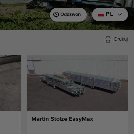
PL
Oddzwoń
Drukuj
Martin Stolze EasyMax