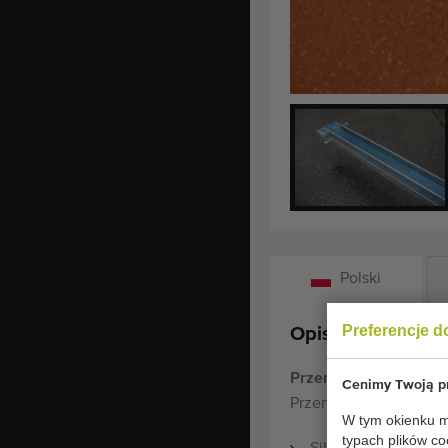
Polski
Preferencje d
Opis:
Przenośnik Hawe 790
Cenimy Twoją pr
Przenośnik Hawe stal
W tym okienku mo
typach plików co