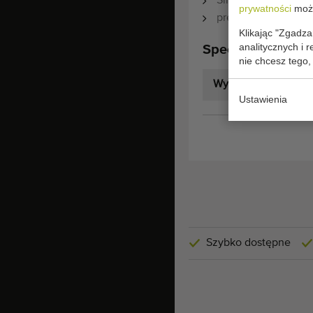
Silnik 380 V ze sta
prywatności
może
prędkość ok. 24 m/
Klikając "Zgadza
analitycznych i 
Specyfikacja tec
nie chcesz tego,
Wymiary:
Ustawienia
Szybko dostępne