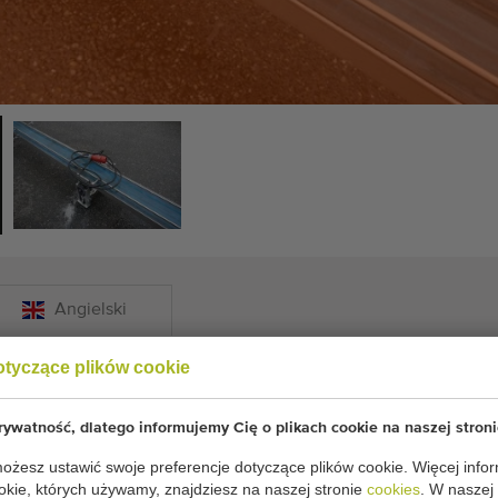
Angielski
otyczące plików cookie
 cm x 20 cm Silnik 380 V
ywatność, dlatego informujemy Cię o plikach cookie na naszej stroni
 nierdzewna 790 cm x 20 cm
żesz ustawić swoje preferencje dotyczące plików cookie. Więcej infor
okie, których używamy, znajdziesz na naszej stronie
cookies
. W naszej