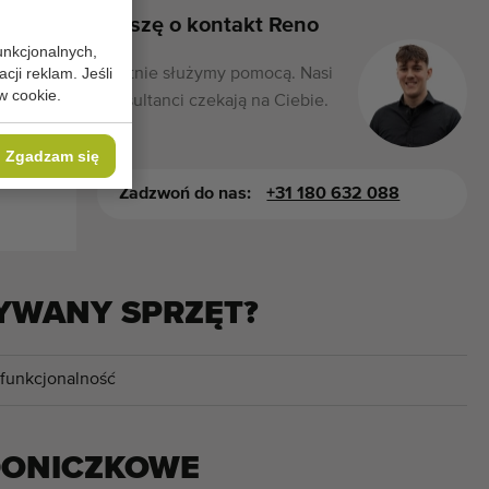
Proszę o kontakt Reno
unkcjonalnych,
cji reklam. Jeśli
Chętnie służymy pomocą. Nasi
w cookie.
konsultanci czekają na Ciebie.
Zgadzam się
Zadzwoń do nas:
+31 180 632 088
YWANY SPRZĘT?
 funkcjonalność
DONICZKOWE