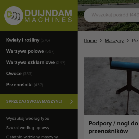
Kwiaty i rośliny
(576)
Home
Maszyny
Prz
Warzywa polowe
(567)
Warzywa szklarniowe
(347)
Owoce
(333)
Przenośniki
(437)
SPRZEDAJ SWOJĄ MASZYNĘ!
Wyszukaj według typu
Podpory / nogi do
Szukaj według uprawy
przenośników
Ostatnio widziany maszyny