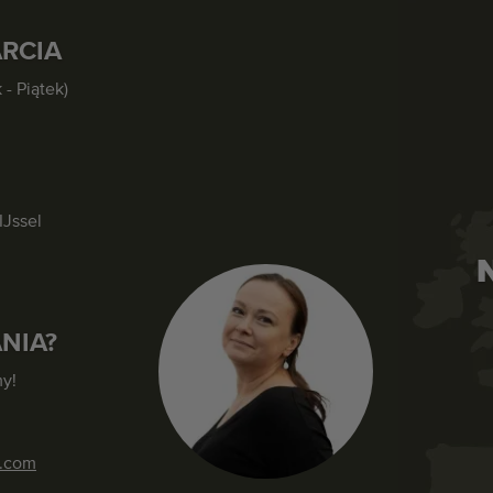
RCIA
 - Piątek)
IJssel
NIA?
y!
s.com