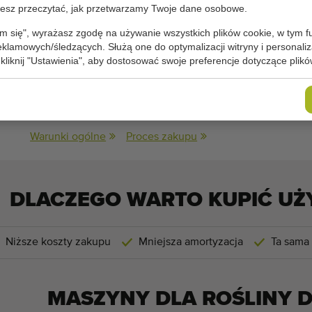
łą prędkością
sz przeczytać, jak przetwarzamy Twoje dane osobowe.
min
m się", wyrażasz zgodę na używanie wszystkich plików cookie, w tym f
reklamowych/śledzących. Służą one do optymalizacji witryny i personaliza
hniczna:
 kliknij "Ustawienia", aby dostosować swoje preferencje dotyczące plikó
790 cm x 20 cm
(długość x szerokość)
Warunki ogólne
Proces zakupu
DLACZEGO WARTO KUPIĆ UŻ
Niższe koszty zakupu
Mniejsza amortyzacja
Ta sama
MASZYNY DLA
ROŚLINY 