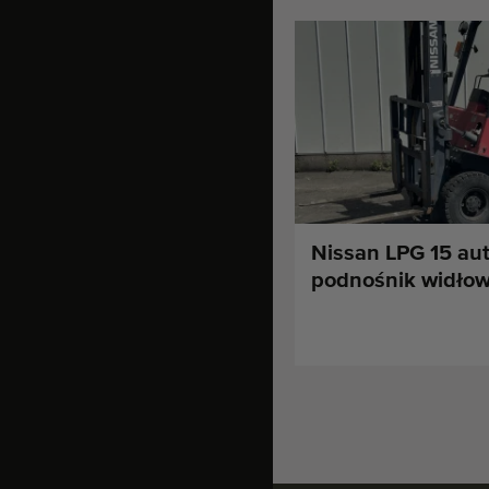
Nissan LPG 15 au
podnośnik widło