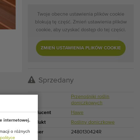
Twoje obecne ustawienia plików cookie
blokują tę część. Zmień ustawienia plików
cookie, aby uzyskać dostęp do tej części.
ZMIEŃ USTAWIENIA PLIKÓW COOKIE
Sprzedany
Typ
Przenośniki roślin
doniczkowych
Producent
Hawe
e internetowej.
Produkt
Rośliny doniczkowe
macji o różnych
Numer
2480130424R
polityce