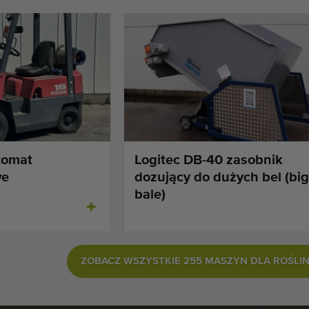
tomat
Logitec DB-40 zasobnik
we
dozujący do dużych bel (big
bale)
ZOBACZ WSZYSTKIE 255 MASZYN DLA ROŚLI