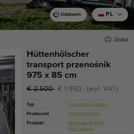
PL
Oddzwoń
Drukuj
Hüttenhölscher
transport przenośnik
975 x 85 cm
€ 2.500
€ 1.950,- (wył. VAT)
Typ
Przenośniki płaskie
Producent
hüttenhölscher
Produkt
Warzywa
,
Rośliny
doniczkowe