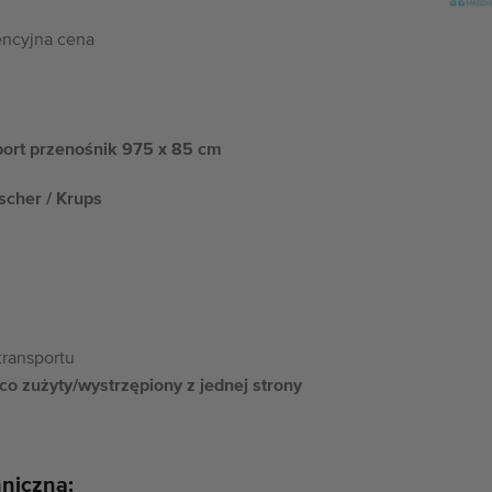
ncyjna cena
port przenośnik 975 x 85 cm
scher / Krups
ransportu
co zużyty/wystrzępiony z jednej strony
hniczna: