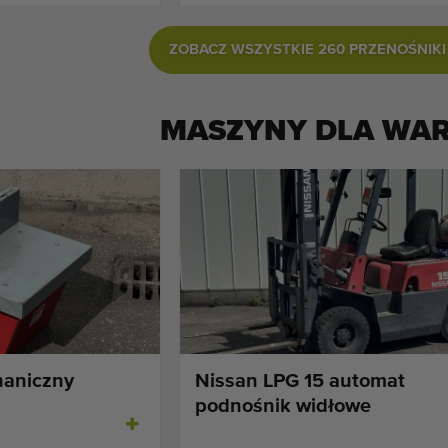
ZOBACZ WSZYSTKIE 260 PRZENOŚNIKI
MASZYNY DLA
WA
aniczny
Nissan LPG 15 automat
podnośnik widłowe