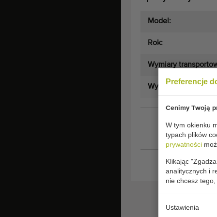
Model:
Rok:
Wymiary transporto
Preferencje d
Wymiary:
Cenimy Twoją pr
W tym okienku mo
typach plików co
prywatności
może
Klikając "Zgadza
analitycznych i 
nie chcesz tego,
Ustawienia