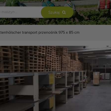
Szukaj
tenhölscher transport przenośnik 975 x 85 cm