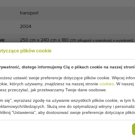
transport
2004
we:
250 cm x 240 cm x 180 cm
(długość x szerokość x wysokość)
otyczące plików cookie
975 cm x 85 cm
(długość x szerokość)
ywatność, dlatego informujemy Cię o plikach cookie na naszej stroni
żesz ustawić swoje preferencje dotyczące plików cookie. Więcej infor
POPROSIĆ O WYCENĘ
okie, których używamy, znajdziesz na naszej stronie
cookies
. W naszej
sz przeczytać, jak przetwarzamy Twoje dane osobowe.
m się", wyrażasz zgodę na używanie wszystkich plików cookie, w tym f
Warunki ogólne
Proces zakupu
reklamowych/śledzących. Służą one do optymalizacji witryny i personaliza
 kliknij "Ustawienia", aby dostosować swoje preferencje dotyczące plikó
DLACZEGO WARTO KUPIĆ UŻ