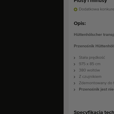
Plusy i minusy
Dodatkowa konkure
Opis:
Hüttenhölscher trans
Przenośnik Hüttenhöl
Stała prędkość
975 x 85 cm
380 woltów
Z czujnikiem
Zdemontowany do t
Przenośnik jest nie
Specyfikacja tec