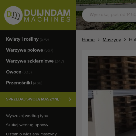
Kwiaty i rośliny
(576)
Home
Maszyny
Hüt
Warzywa polowe
(567)
Warzywa szklarniowe
(347)
Owoce
(333)
Przenośniki
(438)
SPRZEDAJ SWOJĄ MASZYNĘ!
Wyszukaj według typu
Szukaj według uprawy
Ostatnio widziany maszyny