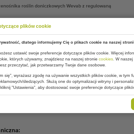
zenośnika roślin doniczkowych Wevab z regulowaną
otyczące plików cookie
ki roślin doniczkowych Wevab
egulowaną prędkością
ywatność, dlatego informujemy Cię o plikach cookie na naszej stroni
żesz ustawić swoje preferencje dotyczące plików cookie. Więcej infor
a szerokość 15 cm
okie, których używamy, znajdziesz na naszej stronie
cookies
. W naszej
sz przeczytać, jak przetwarzamy Twoje dane osobowe.
 roślin doniczkowych zawiera:
m się", wyrażasz zgodę na używanie wszystkich plików cookie, w tym f
 x 6 metrów
reklamowych/śledzących. Służą one do optymalizacji witryny i personaliza
 kliknij "Ustawienia", aby dostosować swoje preferencje dotyczące plikó
x 4 metry
z silnikiem Vario (regulowana prędkość)
hniczna: