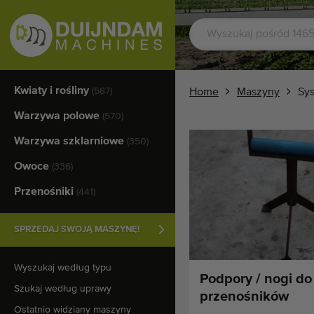
Kwiaty i rośliny
(587)
Home
Maszyny
Sys
Warzywa polowe
(570)
Warzywa szklarniowe
(350)
Owoce
(336)
Przenośniki
(441)
SPRZEDAJ SWOJĄ MASZYNĘ!
Wyszukaj według typu
Podpory / nogi do
Szukaj według uprawy
przenośników
Ostatnio widziany maszyny