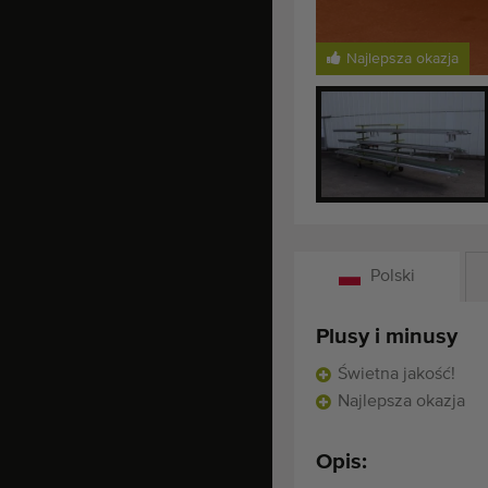
Najlepsza okazja
Polski
Plusy i minusy
Świetna jakość!
Najlepsza okazja
Opis: