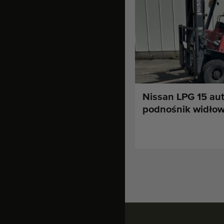
Nissan LPG 15 au
podnośnik widło