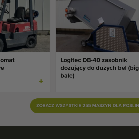
tomat
Logitec DB-40 zasobnik
we
dozujący do dużych bel (big
bale)
ZOBACZ WSZYSTKIE 255 MASZYN DLA ROŚLI