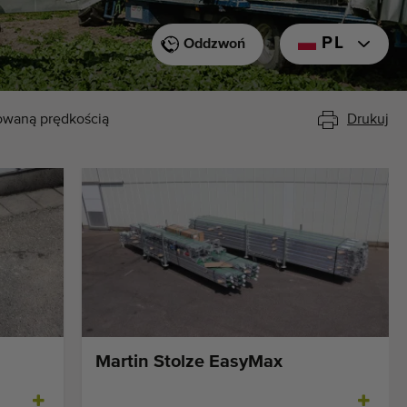
PL
Oddzwoń
lowaną prędkością
Drukuj
Martin Stolze EasyMax