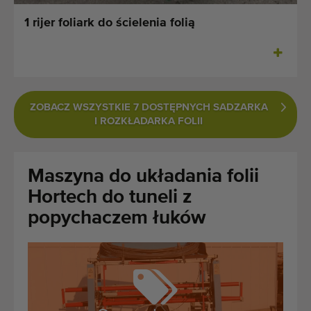
Ostatnio dodane maszyny
1 rijer foliark do ścielenia folią
Powiadomieniom o maszynach
Import maszyn
ZOBACZ WSZYSTKIE 7 DOSTĘPNYCH SADZARKA
Maszyny
I ROZKŁADARKA FOLII
Marki
Maszyna do układania folii
O nas
Hortech do tuneli z
FAQ
popychaczem łuków
Kontakt
Blog