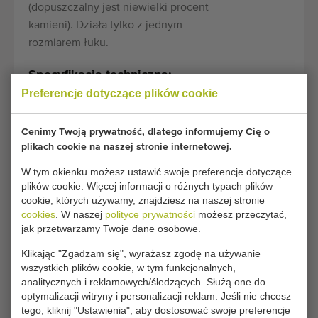
(dopuszczalny jest niewielki procent
kamieni). Działa tylko z jednym
rozmiarem łuku.
Specyfikacja techniczna:
Preferencje dotyczące plików cookie
Model:
S200
Cenimy Twoją prywatność, dlatego informujemy Cię o
Rok:
2009
plikach cookie na naszej stronie internetowej.
W tym okienku możesz ustawić swoje preferencje dotyczące
Wymiary
500 cm x 240 cm x 240 cm
plików cookie. Więcej informacji o różnych typach plików
transportowe:
(długość x szerokość x wysokość)
cookie, których używamy, znajdziesz na naszej stronie
cookies
. W naszej
polityce prywatności
możesz przeczytać,
jak przetwarzamy Twoje dane osobowe.
Warunki ogólne
Proces zakupu
Klikając "Zgadzam się", wyrażasz zgodę na używanie
wszystkich plików cookie, w tym funkcjonalnych,
analitycznych i reklamowych/śledzących. Służą one do
optymalizacji witryny i personalizacji reklam. Jeśli nie chcesz
Niestety ten Maszyna do układania folii Hortech
tego, kliknij "Ustawienia", aby dostosować swoje preferencje