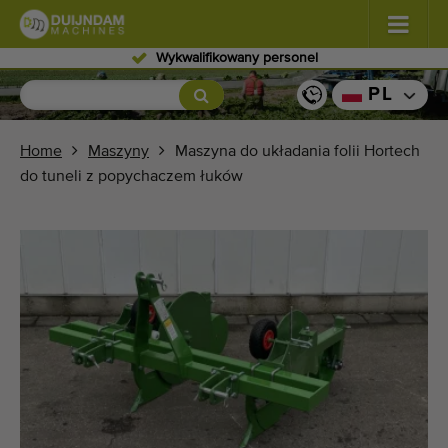
Wykwalifikowany personel
Kwiaty i rośliny
(576)
PL
Warzywa polowe
(567)
Home
Maszyny
Maszyna do układania folii Hortech
do tuneli z popychaczem łuków
Warzywa szklarniowe
(347)
Owoce
(333)
Przenośniki
(438)
Sprzedaj swoją maszynę!
Wyszukaj według typu
Ostatnio widziany maszyny