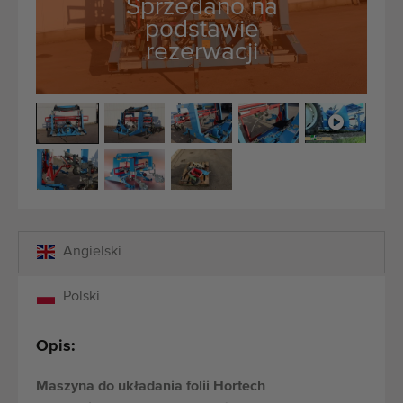
Sprzedano na
Maszyny rolnicze i ogrodnicze dobrej jakości
podstawie
Wykwalifikowany personel
rezerwacji
Dostawa na całym świecie
działamy od 1977 roku
Angielski
Polski
Opis:
Maszyna do układania folii Hortech