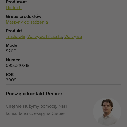
Producent
Hortech
Grupa produktów
Maszyny do sadzenia
Produkt
Truskawki
,
Warzywa liściaste
,
Warzywa
Model
S200
Numer
0955210219
Rok
2009
Proszę o kontakt Reinier
Chętnie służymy pomocą. Nasi
konsultanci czekają na Ciebie.