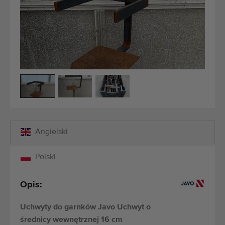
Ostatnio dodane maszyny
Powiadomieniom o maszynach
Import maszyn
Maszyny
Marki
O nas
Angielski
FAQ
Polski
Kontakt
Opis:
Blog
Uchwyty do garnków Javo Uchwyt o
średnicy wewnętrznej 16 cm