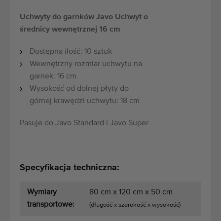
Maszyny rolnicze i ogrodnicze dobrej jakości
Uchwyty do garnków Javo Uchwyt o
Wykwalifikowany personel
średnicy wewnętrznej 16 cm
Dostawa na całym świecie
Dostępna ilość: 10 sztuk
działamy od 1977 roku
Wewnętrzny rozmiar uchwytu na
garnek: 16 cm
Wysokość od dolnej płyty do
górnej krawędzi uchwytu: 18 cm
Pasuje do Javo Standard i Javo Super
Specyfikacja techniczna:
Wymiary
80 cm x 120 cm x 50 cm
transportowe:
(długość x szerokość x wysokość)