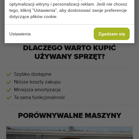
optymalizacji witryny i personalizacji reklam. Jeśli nie chcesz
dostęp do tej części.
tego, kliknij "Ustawienia", aby dostosować swoje preferencje
dotyczące plików cookie.
ZMIEŃ USTAWIENIA PLIKÓW COOKIE
Ustawienia
Zgadzam się
DLACZEGO WARTO KUPIĆ
UŻYWANY SPRZĘT?
Szybko dostępne
Niższe koszty zakupu
Mniejsza amortyzacja
Ta sama funkcjonalność
PORÓWNYWALNE MASZYNY