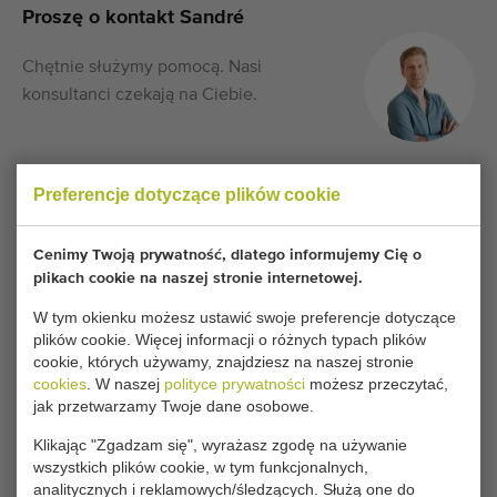
Proszę o kontakt Sandré
Chętnie służymy pomocą. Nasi
konsultanci czekają na Ciebie.
Zadzwoń do nas:
+31 180 632 088
Preferencje dotyczące plików cookie
Czy chcesz otrzymywać informacje o podobnych
Cenimy Twoją prywatność, dlatego informujemy Cię o
plikach cookie na naszej stronie internetowej.
maszynach?
W tym okienku możesz ustawić swoje preferencje dotyczące
Otrzymuj powiadomienia e-mail z informacją o nowych,
plików cookie. Więcej informacji o różnych typach plików
dostępnych maszynach posiadających jedną z
cookie, których używamy, znajdziesz na naszej stronie
cookies
. W naszej
polityce prywatności
możesz przeczytać,
następujących funkcji.
jak przetwarzamy Twoje dane osobowe.
Klikając "Zgadzam się", wyrażasz zgodę na używanie
Twoje obecne ustawienia plików cookie blokują tę
wszystkich plików cookie, w tym funkcjonalnych,
część. Zmień ustawienia plików cookie, aby uzyskać
analitycznych i reklamowych/śledzących. Służą one do