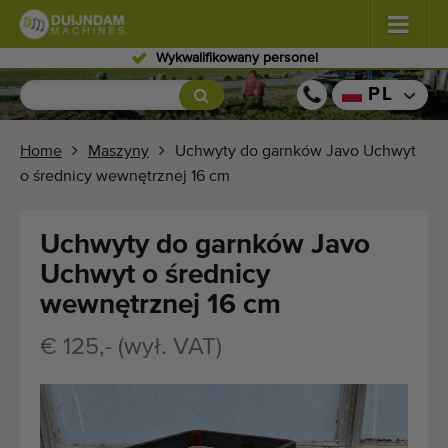
Wykwalifikowany personel
Kwiaty i rośliny
(584)
PL
Warzywa polowe
(570)
Home
Maszyny
Uchwyty do garnków Javo Uchwyt
o średnicy wewnętrznej 16 cm
Warzywa szklarniowe
(347)
Owoce
(333)
Uchwyty do garnków Javo
Uchwyt o średnicy
Przenośniki
(443)
wewnętrznej 16 cm
Sprzedaj swoją maszynę!
€ 125,- (wył. VAT)
Wyszukaj według typu
Ostatnio widziany maszyny