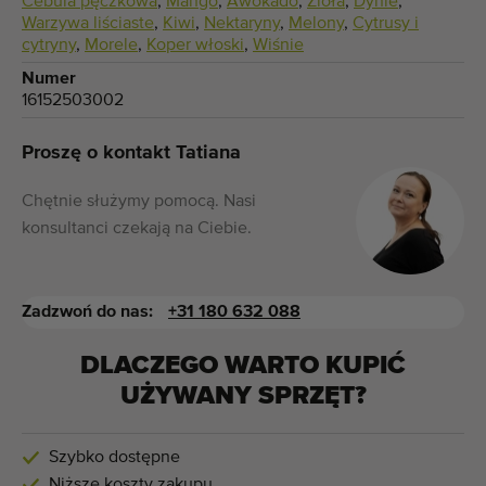
Cebula pęczkowa
,
Mango
,
Awokado
,
Zioła
,
Dynie
,
Warzywa liściaste
,
Kiwi
,
Nektaryny
,
Melony
,
Cytrusy i
cytryny
,
Morele
,
Koper włoski
,
Wiśnie
Numer
16152503002
Proszę o kontakt Tatiana
Chętnie służymy pomocą. Nasi
konsultanci czekają na Ciebie.
Zadzwoń do nas:
+31 180 632 088
DLACZEGO WARTO KUPIĆ
UŻYWANY SPRZĘT?
Szybko dostępne
Niższe koszty zakupu