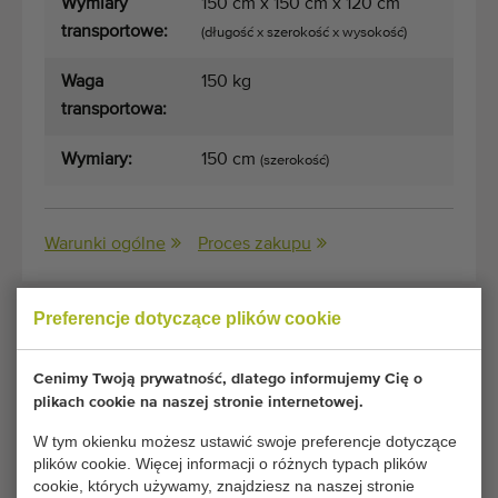
Wymiary
150 cm x 150 cm x 120 cm
transportowe:
(długość x szerokość x wysokość)
Waga
150 kg
transportowa:
Wymiary:
150 cm
(szerokość)
Warunki ogólne
Proces zakupu
Preferencje dotyczące plików cookie
Niestety ten Stoły obrotowy nowy, 150 cm PP top
został już sprzedany.
Cenimy Twoją prywatność, dlatego informujemy Cię o
plikach cookie na naszej stronie internetowej.
Chcesz być na bieżąco informowany o dostępności
W tym okienku możesz ustawić swoje preferencje dotyczące
porównywalnych Stoły obrotowe? Wpisz tutaj swoje dane.
plików cookie. Więcej informacji o różnych typach plików
cookie, których używamy, znajdziesz na naszej stronie