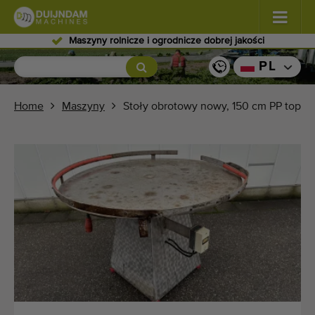
Wykwalifikowany personel
Kwiaty i rośliny
(587)
PL
Warzywa polowe
(570)
Home
Maszyny
Stoły obrotowy nowy, 150 cm PP top
Warzywa szklarniowe
(350)
Owoce
(336)
Przenośniki
(441)
Sprzedaj swoją maszynę!
Wyszukaj według typu
Ostatnio widziany maszyny