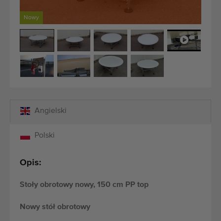
Maszyny rolnicze i ogrodnicze dobrej jakości
Nowy
Wykwalifikowany personel
Dostawa na całym świecie
działamy od 1977 roku
Angielski
Polski
Opis:
Stoły obrotowy nowy, 150 cm PP top
Nowy stół obrotowy