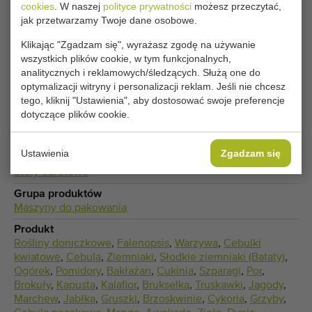
cookies
. W naszej
polityce prywatności
możesz przeczytać,
Twoje obecne ustawienia plików cookie blokują tę
jak przetwarzamy Twoje dane osobowe.
część. Zmień ustawienia plików cookie, aby uzyskać
Klikając "Zgadzam się", wyrażasz zgodę na używanie
dostęp do tej części.
wszystkich plików cookie, w tym funkcjonalnych,
analitycznych i reklamowych/śledzących. Służą one do
optymalizacji witryny i personalizacji reklam. Jeśli nie chcesz
ZMIEŃ USTAWIENIA PLIKÓW COOKIE
tego, kliknij "Ustawienia", aby dostosować swoje preferencje
dotyczące plików cookie.
Ustawienia
Zgadzam się
Typ
Stoły obrotowe
Grupa produktów
Maszyny do pakowania
Produkt
Rośliny doniczkowe
,
Falenopsis
,
Warzywa
,
Cebulki
kwiatowe
,
Cebula
,
Ziemniaki
,
Słodkie ziemniaki (Bataty)
,
Ogórek
,
Pomidory
,
Bakłażan
,
Cukinia
,
Szparagi
,
Por
,
Brokuły
,
Kapusta
,
Kalafior
,
Brukselka
,
Truskawki
,
Jagody
,
Marchew
,
Jabłka
,
Gruszki
,
Brzoskwinie
,
Cykoria
,
Grzyby
,