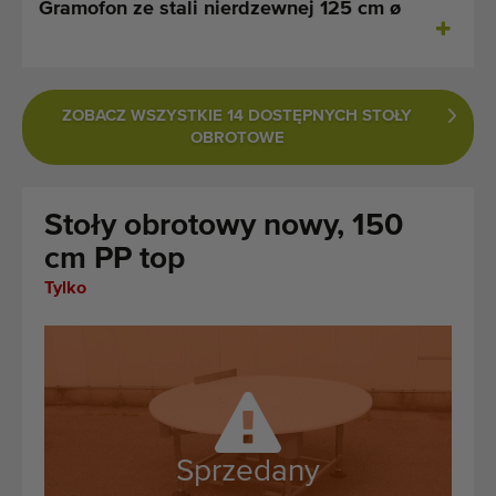
Gramofon ze stali nierdzewnej 125 cm ø
Ostatnio dodane maszyny
Powiadomieniom o maszynach
ZOBACZ WSZYSTKIE 14 DOSTĘPNYCH STOŁY
Import maszyn
OBROTOWE
Maszyny
Stoły obrotowy nowy, 150
Marki
cm PP top
O nas
Tylko
FAQ
Kontakt
Blog
Sprzedany