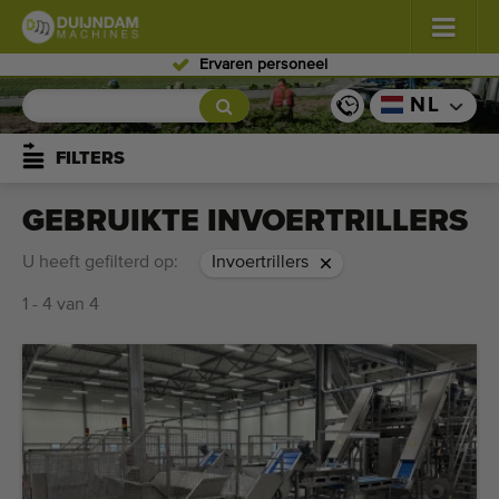
Ervaren personeel
Bloemen en planten
(587)
NL
Vollegrondgroenten
(570)
FILTERS
Glastuinbouw groenten
(350)
GEBRUIKTE INVOERTRILLERS
Fruitteelt
(336)
U heeft gefilterd op:
Invoertrillers
1 - 4 van 4
Transportbanden
(441)
Verkoop uw machine!
Zoek per soort
Laatst bekeken machines