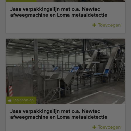
Kwalitatieve machines
Jasa verpakkingslijn met o.a. Newtec
Ervaren personeel
afweegmachine en Loma metaaldetectie
Wereldwijde levering
Toevoegen
Sinds 1977
Top occasion
Jasa verpakkingslijn met o.a. Newtec
afweegmachine en Loma metaaldetectie
Toevoegen