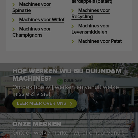
aardappels (Bataat)
Machines voor
Spinazie
Machines voor
Recycling
Machines voor Witlof
Machines voor
Machines voor
Levensmiddelen
Champignons
Machines voor Patat
HOE WERKEN WIJ BIJ DUIJNDAM
MACHINES?
Ontdek hoe wij werken en vanuit welke
missie & visie!
LEER MEER OVER ONS
ONZE MERKEN
Ontdek welke merken wij allemaal vanuit