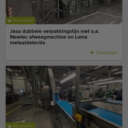
Laatst toegevoegde machines
E-mail Alerts
Top occasion
Jasa dubbele verpakkingslijn met o.a.
Machines
Newtec afweegmachine en Loma
metaaldetectie
Merken
Toevoegen
Over ons
Veelgestelde vragen
Werken bij
Contact
Blog
Top occasion