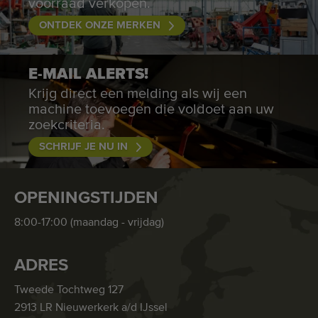
voorraad verkopen.
ONTDEK ONZE MERKEN
E-MAIL ALERTS!
Krijg direct een melding als wij een
machine toevoegen die voldoet aan uw
zoekcriteria.
SCHRIJF JE NU IN
OPENINGSTIJDEN
8:00-17:00 (maandag - vrijdag)
ADRES
Tweede Tochtweg 127
2913 LR Nieuwerkerk a/d IJssel