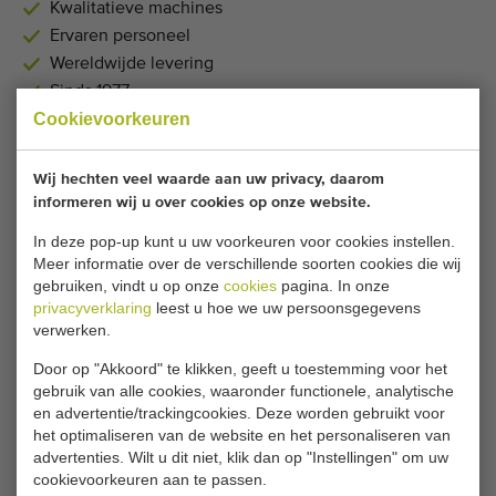
Kwalitatieve machines
Ervaren personeel
Wereldwijde levering
Sinds 1977
Cookievoorkeuren
HEEFT U EEN MACHINE TE
Wij hechten veel waarde aan uw privacy, daarom
informeren wij u over cookies op onze website.
KOOP?
In deze pop-up kunt u uw voorkeuren voor cookies instellen.
Wij zijn altijd opzoek naar kwalitatief goede
Meer informatie over de verschillende soorten cookies die wij
machines voor de agricultuur en horticultuur.
gebruiken, vindt u op onze
cookies
pagina. In onze
privacyverklaring
leest u hoe we uw persoonsgegevens
BIED UW MACHINE HIER AAN
verwerken.
Door op "Akkoord" te klikken, geeft u toestemming voor het
gebruik van alle cookies, waaronder functionele, analytische
en advertentie/trackingcookies. Deze worden gebruikt voor
GERELATEERDE PAGINA'S
het optimaliseren van de website en het personaliseren van
advertenties. Wilt u dit niet, klik dan op "Instellingen" om uw
cookievoorkeuren aan te passen.
Machines voor Graan