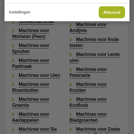
Rollensorteermachines
Machines voor Radijs
Instellingen
Akkoord
Doseerbunkers
Machines voor Bonen
Sorteermachines
Machines voor
Machines voor
Andijvie
Wortelen (Peen)
Machines voor Rode
Machines voor
bieten
Spruiten
Machines voor Lente
Machines voor
uien
Pastinaak
Machines voor
Machines voor Uien
Peterselie
Machines voor
Machines voor
Bloembollen
Kruiden
Machines voor
Machines voor
Groente
Knoflook
Machines voor
Machines voor
Aardappelen
Bladgroenten
Machines voor Sla
Machines voor Zoete