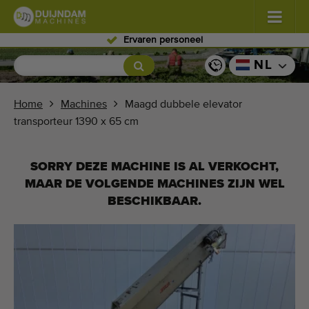
Ervaren personeel
Bloemen en planten
(587)
NL
Vollegrondgroenten
(570)
Home
Machines
Maagd dubbele elevator
transporteur 1390 x 65 cm
Glastuinbouw groenten
(350)
Fruitteelt
(336)
SORRY DEZE MACHINE IS AL VERKOCHT,
MAAR DE VOLGENDE MACHINES ZIJN WEL
Transportbanden
(441)
BESCHIKBAAR.
Verkoop uw machine!
Zoek per soort
Laatst bekeken machines