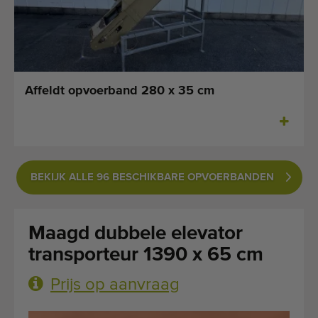
Laatst toegevoegde machines
E-mail Alerts
Machines
Affeldt opvoerband 280 x 35 cm
Merken
Over ons
BEKIJK ALLE 96 BESCHIKBARE OPVOERBANDEN
Veelgestelde vragen
Werken bij
Maagd dubbele elevator
Contact
transporteur 1390 x 65 cm
Blog
Prijs op aanvraag