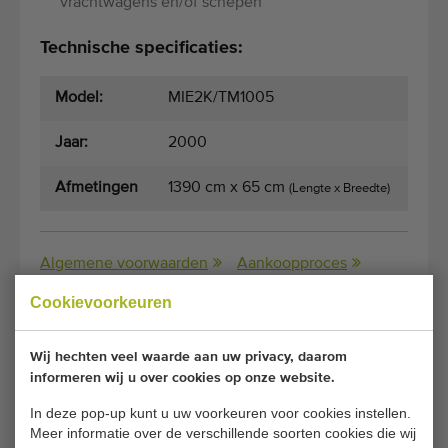
vrachtwagens en/of schepen
Technische specificaties:
Model:
MIE2K/TM1005
Jaar:
2000
Afmetingen
1390 cm x 65 cm
(Lengte x Breedte)
Algemene voorwaarden
Aankoopproces
Cookievoorkeuren
Helaas is deze Maagd dubbele elevator
Wij hechten veel waarde aan uw privacy, daarom
transporteur 1390 x 65 cm inmiddels verkocht.
informeren wij u over cookies op onze website.
In deze pop-up kunt u uw voorkeuren voor cookies instellen.
Wilt u op de hoogte gehouden worden wanneer er een
Meer informatie over de verschillende soorten cookies die wij
vergelijkbare Opvoerbanden beschikbaar komt? Vul hier