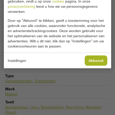
gebruiken, vindt u op onze
cookies
pagina. In onze
uw gegevens in.
privacyverklaring
leest u hoe we uw persoonsgegevens
verwerken.
Door op "Akkoord" te klikken, geeft u toestemming voor het
Je huidige cookie-instellingen blokkeren dit
gebruik van alle cookies, waaronder functionele, analytische
onderdeel. Pas je cookie-instellingen aan om
en advertentie/trackingcookies. Deze worden gebruikt voor
toegang te krijgen tot dit onderdeel.
het optimaliseren van de website en het personaliseren van
advertenties. Wilt u dit niet, klik dan op "Instellingen" om uw
cookievoorkeuren aan te passen.
COOKIE-INSTELLINGEN WIJZIGEN
Instellingen
Akkoord
Type
Opvoerbanden
,
Trogbanden
Merk
Maagd
Teelt
Aardappelen
,
Uien
,
Bloembollen
,
Recycling
,
Wortelen
(Peen)