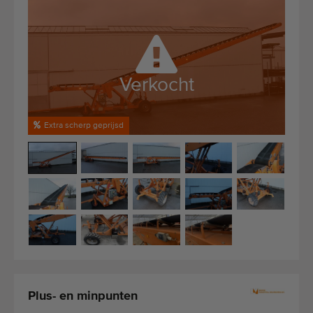
Kwalitatieve machines
Ervaren personeel
Wereldwijde levering
Sinds 1977
Verkocht
Extra scherp geprijsd
Plus- en minpunten