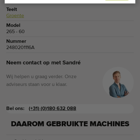
Aweta
Teelt
Groente
Model
265 - 60
Nummer
2480201116A
Neem contact op met Sandré
Wij helpen u graag verder. Onze
adviseurs staan voor u klaar.
Bel ons:
(+31) (0)180 632 088
DAAROM GEBRUIKTE MACHINES