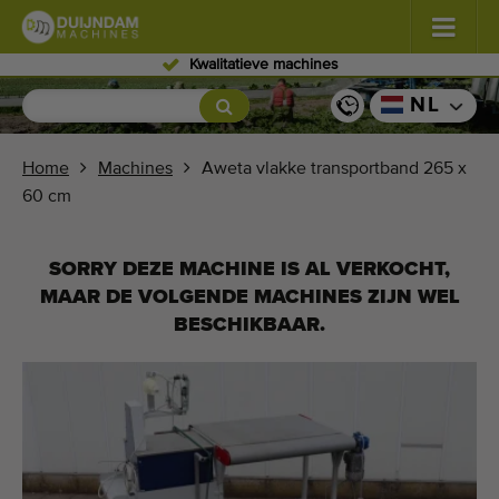
Ervaren personeel
Bloemen en planten
(587)
NL
Vollegrondgroenten
(570)
Home
Machines
Aweta vlakke transportband 265 x
60 cm
Glastuinbouw groenten
(350)
Fruitteelt
(336)
SORRY DEZE MACHINE IS AL VERKOCHT,
MAAR DE VOLGENDE MACHINES ZIJN WEL
Transportbanden
(441)
BESCHIKBAAR.
Verkoop uw machine!
Zoek per soort
Laatst bekeken machines