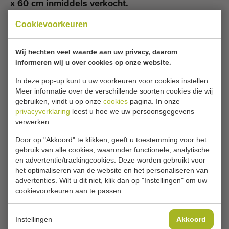
x 60 cm inmiddels verkocht.
Cookievoorkeuren
Wilt u op de hoogte gehouden worden wanneer er een
vergelijkbare Vlakke banden beschikbaar komt? Vul hier
uw gegevens in.
Wij hechten veel waarde aan uw privacy, daarom
informeren wij u over cookies op onze website.
In deze pop-up kunt u uw voorkeuren voor cookies instellen.
Je huidige cookie-instellingen blokkeren dit
Meer informatie over de verschillende soorten cookies die wij
onderdeel. Pas je cookie-instellingen aan om
gebruiken, vindt u op onze
cookies
pagina. In onze
toegang te krijgen tot dit onderdeel.
privacyverklaring
leest u hoe we uw persoonsgegevens
verwerken.
Door op "Akkoord" te klikken, geeft u toestemming voor het
COOKIE-INSTELLINGEN WIJZIGEN
gebruik van alle cookies, waaronder functionele, analytische
en advertentie/trackingcookies. Deze worden gebruikt voor
het optimaliseren van de website en het personaliseren van
advertenties. Wilt u dit niet, klik dan op "Instellingen" om uw
cookievoorkeuren aan te passen.
Type
Vlakke banden
Merk
Instellingen
Akkoord