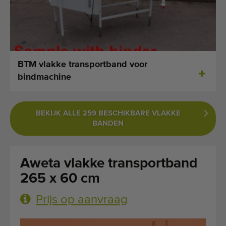
Laatst toegevoegde machines
E-mail Alerts
Machines
BTM vlakke transportband voor
bindmachine
Merken
Over ons
BEKIJK ALLE 259 BESCHIKBARE VLAKKE
BANDEN
Veelgestelde vragen
Werken bij
Aweta vlakke transportband
Contact
265 x 60 cm
Prijs op aanvraag
Blog