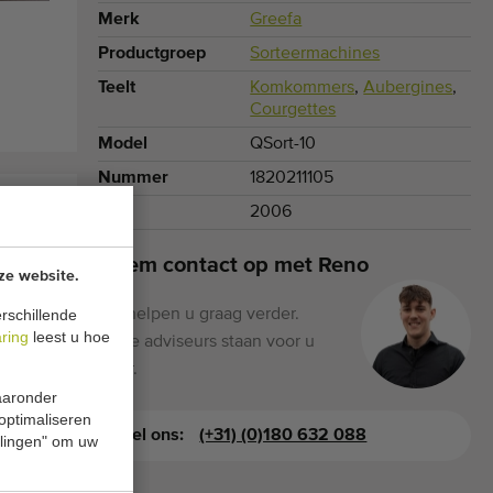
Merk
Greefa
Productgroep
Sorteermachines
Teelt
Komkommers
,
Aubergines
,
Courgettes
Model
QSort-10
Nummer
1820211105
Jaar
2006
Neem contact op met Reno
ze website.
Wij helpen u graag verder.
rschillende
aring
leest u hoe
Onze adviseurs staan voor u
klaar.
waaronder
 optimaliseren
Bel ons:
(+31) (0)180 632 088
ellingen" om uw