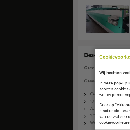
Beschrijving:
Cookievoork
Greefa QSort -10 so
Wij hechten vee
Greefa Q-Sort 10 k
In deze pop-up k
soorten cookies 
Gewichtsorteerder
we uw persoons
10 uitgangen met dr
Door op "Akkoord
Aanvoerband
functionele, ana
20 rollenbanen
van de website en
cookievoorkeure
Weegbrug vernieuw