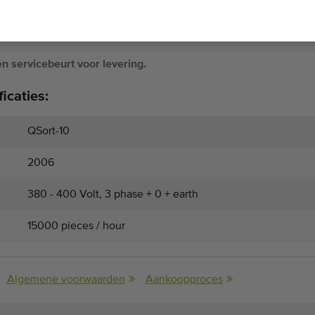
an ook worden gebruikt voor andere producten, zoals
e.
n servicebeurt voor levering.
icaties:
QSort-10
2006
380 - 400 Volt, 3 phase + 0 + earth
15000 pieces / hour
Algemene voorwaarden
Aankoopproces