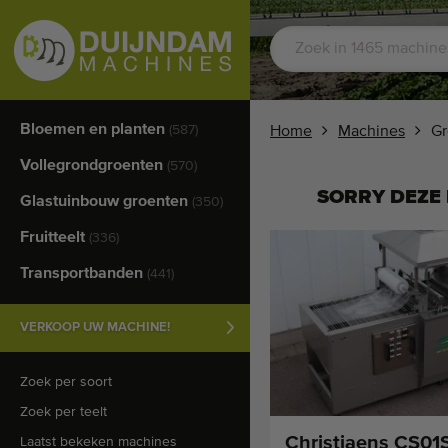
Bloemen en planten
(587)
Home
Machines
Gr
Vollegrondgroenten
(570)
SORRY DEZE 
Glastuinbouw groenten
(350)
Fruitteelt
(336)
Transportbanden
(441)
VERKOOP UW MACHINE!
Zoek per soort
Zoek per teelt
Christiaens CS01
Laatst bekeken machines