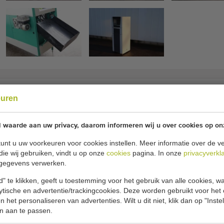
euren
rteermachine voor komkommers
l waarde aan uw privacy, daarom informeren wij u over cookies op on
omkommersorteermachine
unt u uw voorkeuren voor cookies instellen. Meer informatie over de ve
die wij gebruiken, vindt u op onze
cookies
pagina. In onze
privacyverkl
gegevens verwerken.
aaitafels
" te klikken, geeft u toestemming voor het gebruik van alle cookies, 
lytische en advertentie/trackingcookies. Deze worden gebruikt voor het
 het personaliseren van advertenties. Wilt u dit niet, klik dan op "Inst
n aan te passen.
d in 2019