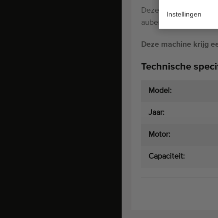
Deze sorteermachine k
Instellingen
aubergine en courgett
Deze machine krijg ee
Technische specif
Model:
Jaar:
Motor:
Capaciteit: