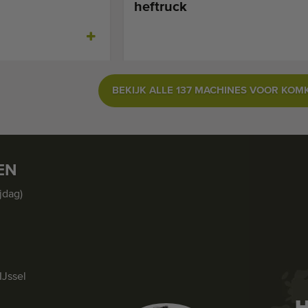
heftruck
BEKIJK ALLE 137 MACHINES VOOR KO
EN
jdag)
IJssel
H