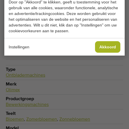
Door op "Akkoord" te klikken, geeft u toestemming voor het
gebruik van alle cookies, waaronder functionele, analytische
Je huidige cookie-instellingen blokkeren dit
en advertentie/trackingcookies. Deze worden gebruikt voor
onderdeel. Pas je cookie-instellingen aan om
het optimaliseren van de website en het personaliseren van
toegang te krijgen tot dit onderdeel.
advertenties. Wilt u dit niet, klik dan op "Instellingen" om uw
cookievoorkeuren aan te passen.
COOKIE-INSTELLINGEN WIJZIGEN
Instellingen
Akkoord
Type
Ontbladermachines
Merk
Olimex
Productgroep
Bewerkingsmachines
Teelt
Bloemen
,
Zomerbloemen
,
Zonnebloemen
Model