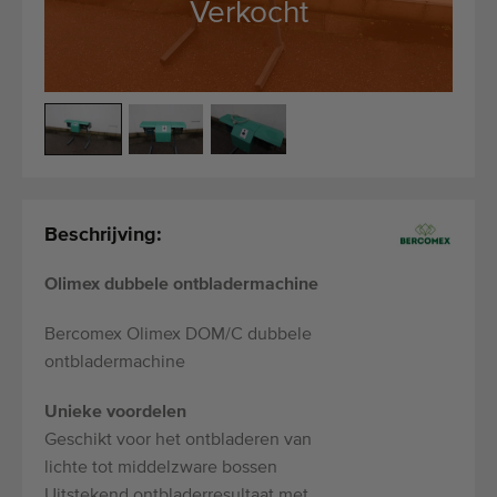
Verkocht
Laatst toegevoegde machines
E-mail Alerts
Machines
Merken
Over ons
Beschrijving:
Veelgestelde vragen
Olimex dubbele ontbladermachine
Werken bij
Bercomex Olimex DOM/C dubbele
ontbladermachine
Contact
Unieke voordelen
Blog
Geschikt voor het ontbladeren van
lichte tot middelzware bossen
Uitstekend ontbladerresultaat met