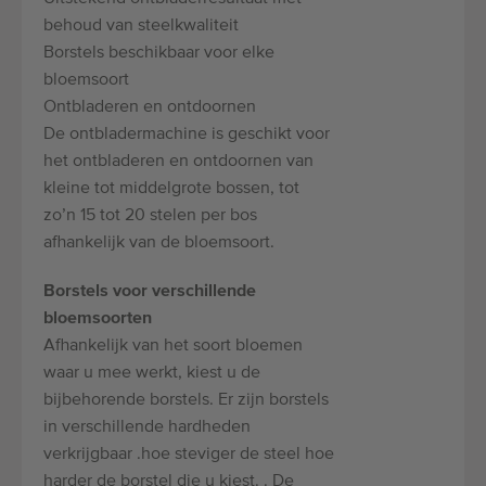
Kwalitatieve machines
behoud van steelkwaliteit
Ervaren personeel
Borstels beschikbaar voor elke
Wereldwijde levering
bloemsoort
Ontbladeren en ontdoornen
Sinds 1977
De ontbladermachine is geschikt voor
het ontbladeren en ontdoornen van
kleine tot middelgrote bossen, tot
zo’n 15 tot 20 stelen per bos
afhankelijk van de bloemsoort.
Borstels voor verschillende
bloemsoorten
Afhankelijk van het soort bloemen
waar u mee werkt, kiest u de
bijbehorende borstels. Er zijn borstels
in verschillende hardheden
verkrijgbaar .hoe steviger de steel hoe
harder de borstel die u kiest. . De