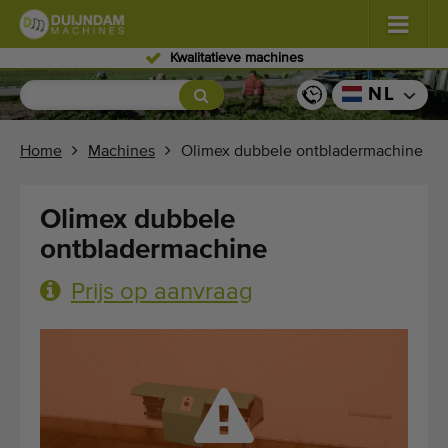
atieve machines
Erva
Bloemen en planten
(587)
NL
Vollegrondgroenten
(570)
Home
Machines
Olimex dubbele ontbladermachine
Glastuinbouw groenten
(350)
Olimex dubbele
Fruitteelt
(336)
ontbladermachine
Transportbanden
(441)
Prijs op aanvraag
Verkoop uw machine!
Zoek per soort
Laatst bekeken machines