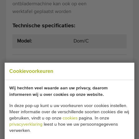
ontbladermachine kan ook op een
werktafel geplaatst worden
Technische specificaties:
Model:
Dom/C
Algemene voorwaarden
Aankoopproces
Cookievoorkeuren
Wij hechten veel waarde aan uw privacy, daarom
Helaas is deze Olimex dubbele
informeren wij u over cookies op onze website.
ontbladermachine inmiddels verkocht.
In deze pop-up kunt u uw voorkeuren voor cookies instellen.
Meer informatie over de verschillende soorten cookies die wij
Wilt u op de hoogte gehouden worden wanneer er een
gebruiken, vindt u op onze
cookies
pagina. In onze
vergelijkbare Ontbladermachines beschikbaar komt? Vul
privacyverklaring
leest u hoe we uw persoonsgegevens
hier uw gegevens in.
verwerken.