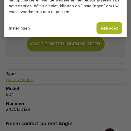
het optimaliseren van de website en het personaliseren van
advertenties. Wilt u dit niet, klik dan op "Instellingen" om uw
cookievoorkeuren aan te passen.
Je huidige cookie-instellingen blokkeren dit
onderdeel. Pas je cookie-instellingen aan om
toegang te krijgen tot dit onderdeel.
Instellingen
Akkoord
COOKIE-INSTELLINGEN WIJZIGEN
Type
Bochtbanden
Model
90°
Nummer
2425130129
Neem contact op met Angie