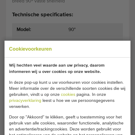
breed 90º vaste snelheid
Technische specificaties:
Model:
90°
Afmetingen
20 cm
(Breedte)
Cookievoorkeuren
Wij hechten veel waarde aan uw privacy, daarom
Algemene voorwaarden
Aankoopproces
informeren wij u over cookies op onze website.
In deze pop-up kunt u uw voorkeuren voor cookies instellen.
Meer informatie over de verschillende soorten cookies die wij
Helaas is deze bochtband voor potplanten 20 cm
gebruiken, vindt u op onze
cookies
pagina. In onze
breed inmiddels verkocht.
privacyverklaring
leest u hoe we uw persoonsgegevens
verwerken.
Wilt u op de hoogte gehouden worden wanneer er een
Door op "Akkoord" te klikken, geeft u toestemming voor het
vergelijkbare Bochtbanden beschikbaar komt? Vul hier uw
gebruik van alle cookies, waaronder functionele, analytische
gegevens in.
en advertentie/trackingcookies. Deze worden gebruikt voor