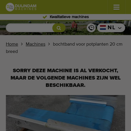
Kwalitatieve machines
Bloemen en planten
(587)
NL
Vollegrondgroenten
(570)
Home
Machines
bochtband voor potplanten 20 cm
breed
Glastuinbouw groenten
(350)
Fruitteelt
(336)
SORRY DEZE MACHINE IS AL VERKOCHT,
MAAR DE VOLGENDE MACHINES ZIJN WEL
Transportbanden
(441)
BESCHIKBAAR.
Verkoop uw machine!
Zoek per soort
Laatst bekeken machines