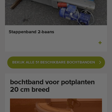
Laatst toegevoegde machines
E-mail Alerts
Machines
Stappenband 2-baans
Merken
Over ons
BEKIJK ALLE 51 BESCHIKBARE BOCHTBANDEN
Veelgestelde vragen
Werken bij
bochtband voor potplanten
Contact
20 cm breed
Blog