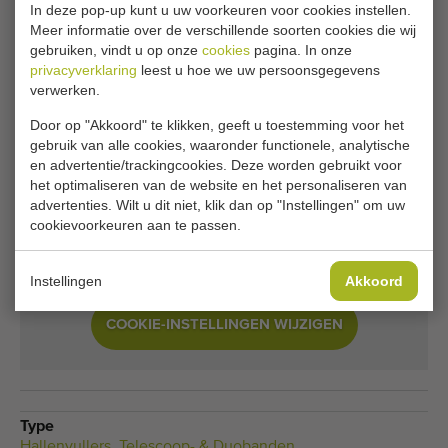
In deze pop-up kunt u uw voorkeuren voor cookies instellen.
Meer informatie over de verschillende soorten cookies die wij
Helaas is deze Miedema TAT 120-70 duoband
gebruiken, vindt u op onze
cookies
pagina. In onze
inmiddels verkocht.
privacyverklaring
leest u hoe we uw persoonsgegevens
verwerken.
Wilt u op de hoogte gehouden worden wanneer er een
Door op "Akkoord" te klikken, geeft u toestemming voor het
vergelijkbare Hallenvullers beschikbaar komt? Vul hier uw
gebruik van alle cookies, waaronder functionele, analytische
gegevens in.
en advertentie/trackingcookies. Deze worden gebruikt voor
het optimaliseren van de website en het personaliseren van
advertenties. Wilt u dit niet, klik dan op "Instellingen" om uw
Je huidige cookie-instellingen blokkeren dit
cookievoorkeuren aan te passen.
onderdeel. Pas je cookie-instellingen aan om
toegang te krijgen tot dit onderdeel.
Instellingen
Akkoord
COOKIE-INSTELLINGEN WIJZIGEN
Type
Hallenvullers
,
Telescoop- & Duobanden