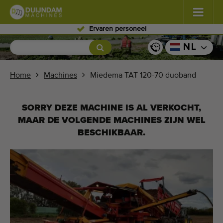
Ervaren personeel
Bloemen en planten
(587)
NL
Vollegrondgroenten
(570)
Home
Machines
Miedema TAT 120-70 duoband
Glastuinbouw groenten
(350)
SORRY DEZE MACHINE IS AL VERKOCHT,
Fruitteelt
(336)
MAAR DE VOLGENDE MACHINES ZIJN WEL
BESCHIKBAAR.
Transportbanden
(441)
Verkoop uw machine!
Zoek per soort
Laatst bekeken machines