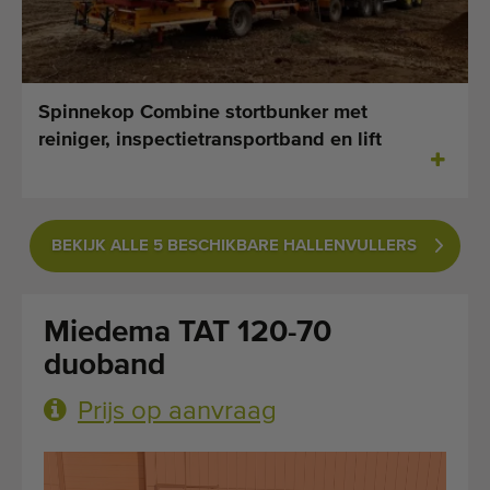
Laatst toegevoegde machines
E-mail Alerts
Spinnekop Combine stortbunker met
Machines
reiniger, inspectietransportband en lift
Merken
Over ons
BEKIJK ALLE 5 BESCHIKBARE HALLENVULLERS
Veelgestelde vragen
Miedema TAT 120-70
Werken bij
duoband
Contact
Prijs op aanvraag
Blog