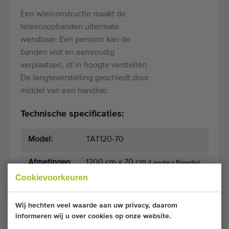
Een wielconstructie maakt de
telescoopbanden uitermate
wendbaar. Eén persoon kan de
banden vlot en eenvoudig
verplaatsen, of in hoogte verstellen.
De lengteverstelling geschiedt door
middel van een handlier.
Technische specificaties:
Model:
TAT120-70
Afmetingen
1200 cm x 70 cm
(Lengte x Breedte)
Cookievoorkeuren
Algemene voorwaarden
Aankoopproces
Wij hechten veel waarde aan uw privacy, daarom
informeren wij u over cookies op onze website.